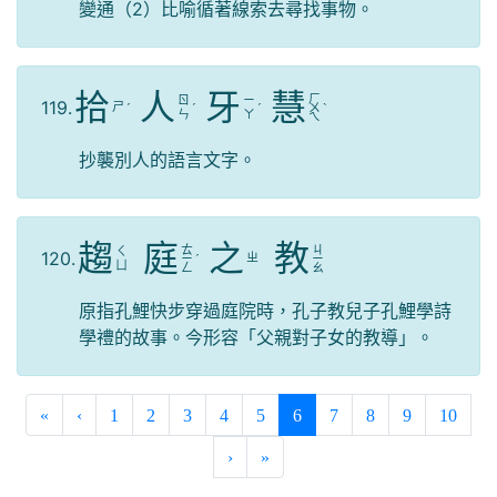
變通（2）比喻循著線索去尋找事物。
拾
人
牙
慧
ㄏ
ㄖ
ㄧ
119.
ㄕ
ˊ
ˊ
ˊ
ㄨ
ˋ
ㄣ
ㄚ
ㄟ
抄襲別人的語言文字。
趨
庭
之
教
ㄊ
ㄐ
ㄑ
120.
ㄓ
ㄧ
ˊ
ㄧ
ㄩ
ㄥ
ㄠ
原指孔鯉快步穿過庭院時，孔子教兒子孔鯉學詩
學禮的故事。今形容「父親對子女的教導」。
(current)
«
‹
1
2
3
4
5
6
7
8
9
10
›
»