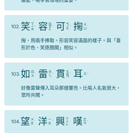
擾亂。喻學習環境的重要。
笑
容
可
掬
ㄒ
ㄖ
ㄎ
ㄐ
102.
ㄧ
ˋ
ㄨ
ˊ
ˇ
ˊ
ㄜ
ㄩ
ㄠ
ㄥ
掬，用兩手捧取。形容笑容滿面的樣子。與「喜
形於色、笑逐顏開」相似。
如
雷
貫
耳
ㄍ
ㄖ
ㄌ
103.
ㄦ
ˊ
ˊ
ㄨ
ˋ
ˇ
ㄨ
ㄟ
ㄢ
好像雷聲傳入耳朵那樣響亮。比喻人名氣很大，
眾所共聞。
望
洋
興
嘆
ㄒ
ㄨ
ㄧ
ㄊ
104.
ˋ
ˊ
ㄧ
ˋ
ㄤ
ㄤ
ㄢ
ㄥ