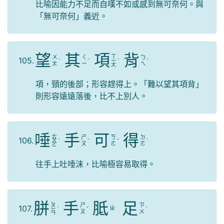
比喻因能力不足而自嘆不如或感到無可奈何。與
「無可奈何」義近。
望
其
項
背
ㄒ
ㄨ
ㄑ
ㄅ
105.
ˋ
ˊ
ㄧ
ˋ
ˋ
ㄤ
ㄧ
ㄟ
ㄤ
項，頸的後部；形容趕得上。「難以望其項背」
則形容遠遠落後，比不上別人。
唾
手
可
得
ㄊ
ㄕ
ㄎ
ㄉ
106.
ㄨ
ˋ
ˇ
ˇ
ˊ
ㄡ
ㄜ
ㄜ
ㄛ
往手上吐唾沫，比喻極容易取得。
胼
手
胝
足
ㄆ
ㄕ
ㄗ
107.
ㄓ
ㄧ
ˊ
ˇ
ˊ
ㄡ
ㄨ
ㄢ