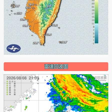
雷達回波圖