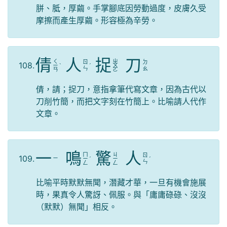
胼、胝，厚繭。手掌腳底因勞動過度，皮膚久受
摩擦而產生厚繭。形容極為辛勞。
倩
人
捉
刀
ㄑ
ㄓ
ㄖ
ㄉ
108.
ㄧ
ˋ
ˊ
ㄨ
ㄣ
ㄠ
ㄢ
ㄛ
倩，請；捉刀，意指拿筆代寫文章，因為古代以
刀削竹簡，而把文字刻在竹簡上。比喻請人代作
文章。
一
鳴
驚
人
ㄇ
ㄐ
ㄖ
109.
ㄧ
ㄧ
ˊ
ㄧ
ˊ
ㄣ
ㄥ
ㄥ
比喻平時默默無聞，潛藏才華，一旦有機會施展
時，果真令人驚訝、佩服。與「庸庸碌碌、沒沒
（默默）無聞」相反。