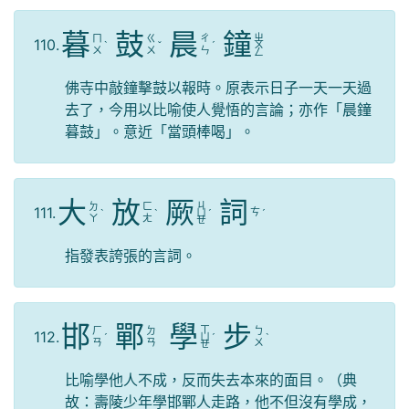
暮
鼓
晨
鐘
ㄓ
ㄇ
ㄍ
ㄔ
110.
ˋ
ˇ
ˊ
ㄨ
ㄨ
ㄨ
ㄣ
ㄥ
佛寺中敲鐘擊鼓以報時。原表示日子一天一天過
去了，今用以比喻使人覺悟的言論；亦作「晨鐘
暮鼓」。意近「當頭棒喝」。
大
放
厥
詞
ㄐ
ㄉ
ㄈ
111.
ㄘ
ˋ
ˋ
ㄩ
ˊ
ˊ
ㄚ
ㄤ
ㄝ
指發表誇張的言詞。
邯
鄲
學
步
ㄒ
ㄏ
ㄉ
ㄅ
112.
ˊ
ㄩ
ˊ
ˋ
ㄢ
ㄢ
ㄨ
ㄝ
比喻學他人不成，反而失去本來的面目。（典
故：壽陵少年學邯鄲人走路，他不但沒有學成，