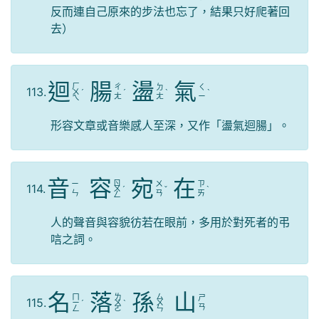
反而連自己原來的步法也忘了，結果只好爬著回
去）
迴
腸
盪
氣
ㄏ
ㄔ
ㄉ
ㄑ
113.
ㄨ
ˊ
ˊ
ˋ
ˋ
ㄤ
ㄤ
ㄧ
ㄟ
形容文章或音樂感人至深，又作「盪氣迴腸」。
音
容
宛
在
ㄖ
ㄧ
ㄨ
ㄗ
114.
ㄨ
ˊ
ˇ
ˋ
ㄣ
ㄢ
ㄞ
ㄥ
人的聲音與容貌彷若在眼前，多用於對死者的弔
唁之詞。
名
落
孫
山
ㄇ
ㄌ
ㄙ
ㄕ
115.
ㄧ
ˊ
ㄨ
ˋ
ㄨ
ㄢ
ㄥ
ㄛ
ㄣ