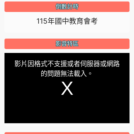
倒數計時
115年國中教育會考
影音特區
This
影片因格式不支援或者伺服器或網路
is
的問題無法載入。
a
modal
window.