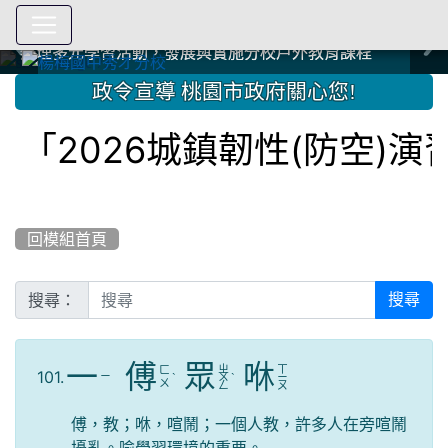
爭取社會資源，傳愛與溫暖：2024.3.19 桃園市家長會與桃
爭取社會資源，傳愛與溫暖：2024.3.19 桃園市家長會與桃
爭取社會資源，傳愛與溫暖：110.12.22 國際獅子會與本校
爭取社會資源，傳愛與溫暖：110.12.22 國際獅子會與本校
爭取社會資源，傳愛與溫暖：110.12.22 國際獅子會贈送本
爭取社會資源，傳愛與溫暖：110.12.22 國際獅子會贈送本
2023.12.27 聖誕感恩歌謠競賽；本校師生與國際獅子會獅
2023.12.27 聖誕感恩歌謠競賽；本校師生與國際獅子會獅
中國信託商業銀行 2023.04.22 愛傳球計畫
中國信託商業銀行 2023.04.22 愛傳球計畫
辦理多元學習活動，發展與實施分校戶外教育課程
辦理多元學習活動，發展與實施分校戶外教育課程
園女子美容商業童也工會義剪活動
園女子美容商業童也工會義剪活動
112學年度畢業學生與師長合照
112學年度畢業學生與師長合照
辦理多元學習活動，發展與實施分校戶外教育課程
辦理多元學習活動，發展與實施分校戶外教育課程
師生歲末感恩活動
師生歲末感恩活動
校學生耶誕禮物
校學生耶誕禮物
112.9.27參觀客家博覽會
112.9.27參觀客家博覽會
2023.12.27 國際獅子會贈送本校學生耶誕禮物
2023.12.27 國際獅子會贈送本校學生耶誕禮物
2023.12.27 國際獅子會贊助本校學生獎助學金
2023.12.27 國際獅子會贊助本校學生獎助學金
兄、師姐同樂
兄、師姐同樂
建置優質學習空間；合作互惠，建立良善公共關係
建置優質學習空間；合作互惠，建立良善公共關係
:::
政令宣導 桃園市政府關心您!
「2026城鎮韌性(防空)演
回模組首頁
搜尋：
搜尋
一
傅
眾
咻
ㄓ
ㄒ
ㄈ
101.
ㄧ
ˋ
ㄨ
ˋ
ㄧ
ㄨ
ㄥ
ㄡ
傅，教；咻，喧鬧；一個人教，許多人在旁喧鬧