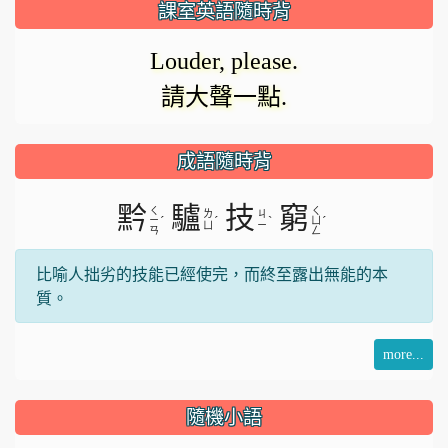
課室英語隨時背
Louder, please.
請大聲一點.
成語隨時背
黔
驢
技
窮
ㄑ
ㄑ
ㄌ
ㄐ
ˊ
ˊ
ˋ
ˊ
ㄧ
ㄩ
ㄩ
ㄧ
ㄢ
ㄥ
比喻人拙劣的技能已經使完，而終至露出無能的本
質。
more...
隨機小語