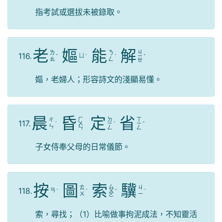
指考試或選拔未被錄取。
老
嫗
能
解
ㄐ
ㄌ
ㄋ
116.
ㄩ
ˇ
ˋ
ˊ
ㄧ
ˇ
ㄠ
ㄥ
ㄝ
嫗，老婦人；形容詩文的淺顯易懂。
晨
昏
定
省
ㄏ
ㄉ
ㄒ
ㄔ
117.
ˊ
ㄨ
ㄧ
ˋ
ㄧ
ˇ
ㄣ
ㄣ
ㄥ
ㄥ
子女侍奉父母的日常儀節。
按
圖
索
驥
ㄙ
ㄊ
ㄐ
118.
ㄢ
ˋ
ˊ
ㄨ
ˇ
ˋ
ㄨ
ㄧ
ㄛ
索，尋找；（1）比喻做事拘泥成法，不知靈活