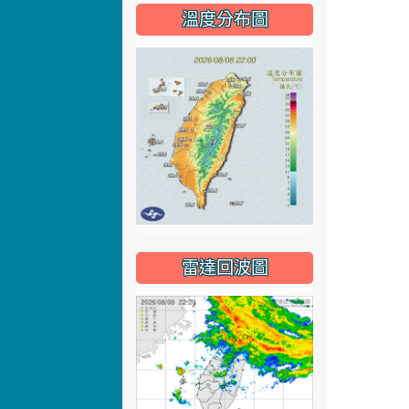
溫度分布圖
雷達回波圖