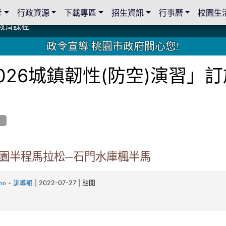
考
行政資源
下載專區
招生資訊
行事曆
校園生
教育課程
教育課程
19 桃園市家長會與桃園女子美容商業童也工會義剪活動
19 桃園市家長會與桃園女子美容商業童也工會義剪活動
教育課程
教育課程
2 國際獅子會與本校師生歲末感恩活動
2 國際獅子會與本校師生歲末感恩活動
2 國際獅子會贈送本校學生耶誕禮物
2 國際獅子會贈送本校學生耶誕禮物
禮物
禮物
學金
學金
師生與國際獅子會獅兄、師姐同樂
師生與國際獅子會獅兄、師姐同樂
公共關係
公共關係
政令宣導 桃園市政府關心您!
026城鎮韌性(防空)演習」
息
2桃園半程馬拉松─石門水庫楓半馬
-
| 2022-07-27 | 點閱
ho
訓導組
3