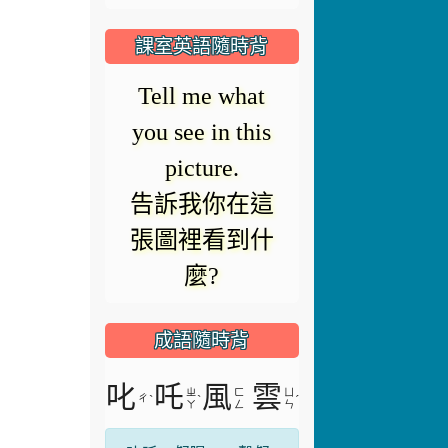
modal
題無法載入。
window.
課室英語隨時背
Switch off the
microphone.
把麥克風關掉.
成語隨時背
叱
吒
風
雲
ㄓ
ㄈ
ㄩ
ㄔ
ˋ
ˋ
ˊ
ㄚ
ㄥ
ㄣ
叱吒，怒喝。一聲怒
喝就能使風雲變色。
形容人聲勢威力極
大，能左右世局。