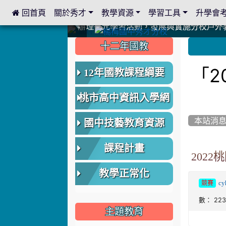
 回首頁
關於秀才
教學資源
學習工具
升學會
:::
中國信託商業銀行 2023.04.22 愛傳球計畫
中國信託商業銀行 2023.04.22 愛傳球計畫
辦理多元學習活動，發展與實施分校戶外
辦理多元學習活動，發展與實施分校戶外
爭取社會資源，傳愛與溫暖：2024.3.
爭取社會資源，傳愛與溫暖：2024.3.
112學年度畢業學生與師長合照
112學年度畢業學生與師長合照
辦理多元學習活動，發展與實施分校戶外
辦理多元學習活動，發展與實施分校戶外
爭取社會資源，傳愛與溫暖：110.12.2
爭取社會資源，傳愛與溫暖：110.12.2
爭取社會資源，傳愛與溫暖：110.12.2
爭取社會資源，傳愛與溫暖：110.12.2
112.9.27參觀客家博覽會
112.9.27參觀客家博覽會
2023.12.27 國際獅子會贈送本校學生耶誕
2023.12.27 國際獅子會贈送本校學生耶誕
2023.12.27 國際獅子會贊助本校學生獎助
2023.12.27 國際獅子會贊助本校學生獎助
2023.12.27 聖誕感恩歌謠競賽；本校
2023.12.27 聖誕感恩歌謠競賽；本校
建置優質學習空間；合作互惠，建立良善
建置優質學習空間；合作互惠，建立良善
:::
:::
十二年國教
「2
12年國教課程綱要
桃市高中資訊入學網
本站消
國中技藝教育資源
課程計畫
202
教學正常化
cy
競賽
數： 22
主題教育