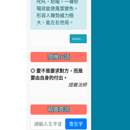
more...
隨機小語
◎ 愛不是要求對方，而是
要由自身的付出。
證嚴法師
萌典查詢
查生字
Dr.eye 英漢字典
英文單字
查單字