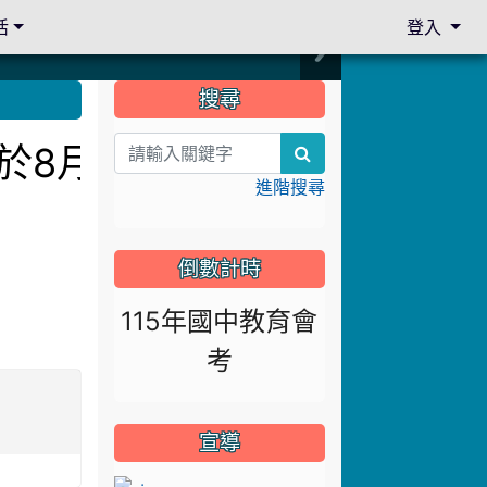
活
登入
:::
搜尋
訂於8月13日下午14:3
search
進階搜尋
倒數計時
115年國中教育會
考
宣導