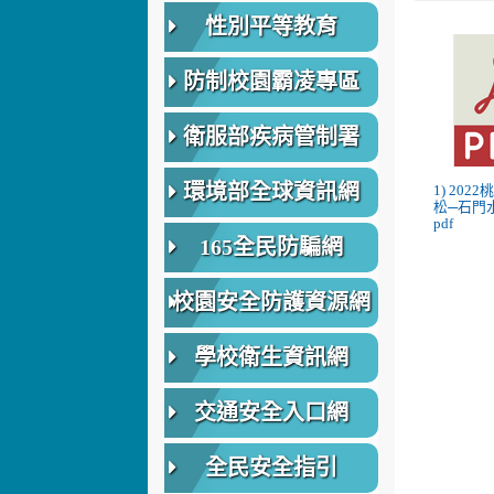
性別平等教育
防制校園霸凌專區
衛服部疾病管制署
環境部全球資訊網
1) 20
松─石門
pdf
165全民防騙網
校園安全防護資源網
學校衛生資訊網
交通安全入口網
全民安全指引