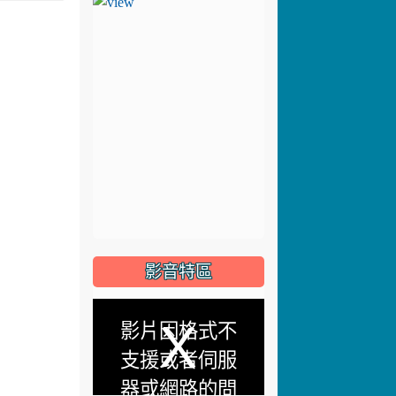
影音特區
This
影片因格式不
is
支援或者伺服
a
器或網路的問