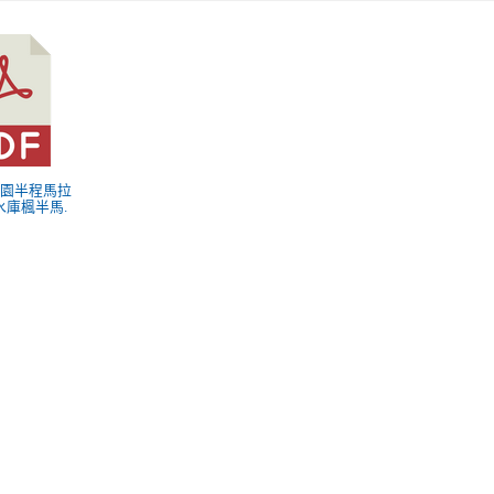
22桃園半程馬拉
水庫楓半馬.