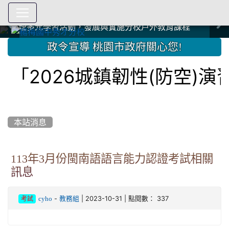
爭取社會資源，傳愛與溫暖：2024.3.19 桃園市家長會與桃
爭取社會資源，傳愛與溫暖：2024.3.19 桃園市家長會與桃
爭取社會資源，傳愛與溫暖：110.12.22 國際獅子會與本校
爭取社會資源，傳愛與溫暖：110.12.22 國際獅子會與本校
爭取社會資源，傳愛與溫暖：110.12.22 國際獅子會贈送本
爭取社會資源，傳愛與溫暖：110.12.22 國際獅子會贈送本
2023.12.27 聖誕感恩歌謠競賽；本校師生與國際獅子會獅
2023.12.27 聖誕感恩歌謠競賽；本校師生與國際獅子會獅
中國信託商業銀行 2023.04.22 愛傳球計畫
中國信託商業銀行 2023.04.22 愛傳球計畫
辦理多元學習活動，發展與實施分校戶外教育課程
辦理多元學習活動，發展與實施分校戶外教育課程
園女子美容商業童也工會義剪活動
園女子美容商業童也工會義剪活動
112學年度畢業學生與師長合照
112學年度畢業學生與師長合照
辦理多元學習活動，發展與實施分校戶外教育課程
辦理多元學習活動，發展與實施分校戶外教育課程
師生歲末感恩活動
師生歲末感恩活動
校學生耶誕禮物
校學生耶誕禮物
112.9.27參觀客家博覽會
112.9.27參觀客家博覽會
2023.12.27 國際獅子會贈送本校學生耶誕禮物
2023.12.27 國際獅子會贈送本校學生耶誕禮物
2023.12.27 國際獅子會贊助本校學生獎助學金
2023.12.27 國際獅子會贊助本校學生獎助學金
兄、師姐同樂
兄、師姐同樂
建置優質學習空間；合作互惠，建立良善公共關係
建置優質學習空間；合作互惠，建立良善公共關係
:::
政令宣導 桃園市政府關心您!
「2026城鎮韌性(防空)
本站消息
113年3月份閩南語語言能力認證考試相關
訊息
-
| 2023-10-31 | 點閱數： 337
cyho
教務組
考試