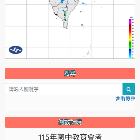
:::
搜尋
sea
進階搜尋
倒數計時
115年國中教育會考