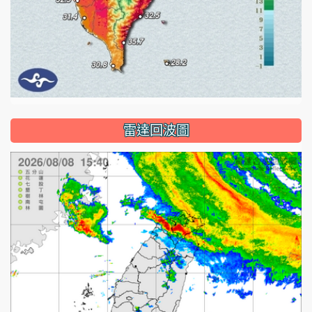
雷達回波圖