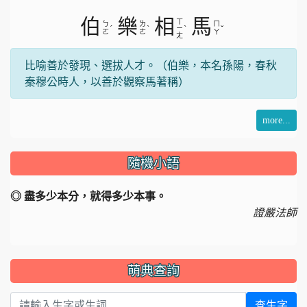
伯
樂
相
馬
ㄒ
ㄅ
ㄌ
ㄇ
ˊ
ˋ
ˋ
ˇ
ㄧ
ㄛ
ㄜ
ㄚ
ㄤ
比喻善於發現、選拔人才。（伯樂，本名孫陽，春秋
秦穆公時人，以善於觀察馬著稱）
more...
隨機小語
◎ 盡多少本分，就得多少本事。
證嚴法師
萌典查詢
查生字