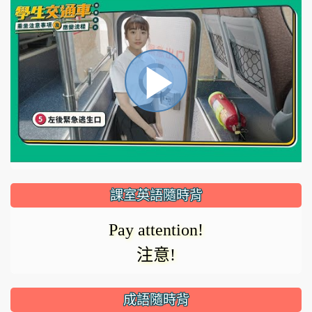
視
播
頻
播
放
放
器
正
課室英語隨時背
在
影
Pay attention!
載
注意!
入。
成語隨時背