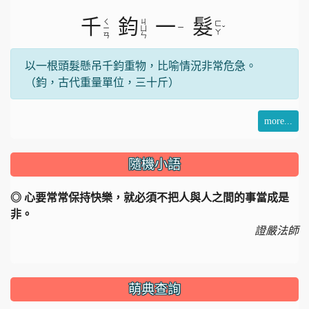
片
千
鈞
一
髮
ㄑ
ㄐ
ㄈ
ㄧ
ˇ
ㄧ
ㄩ
ㄚ
ㄢ
ㄣ
以一根頭髮懸吊千鈞重物，比喻情況非常危急。
（鈞，古代重量單位，三十斤）
more...
隨機小語
◎ 心要常常保持快樂，就必須不把人與人之間的事當成是
非。
證嚴法師
萌典查詢