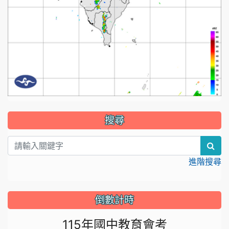
:::
搜尋
sea
進階搜尋
倒數計時
115年國中教育會考