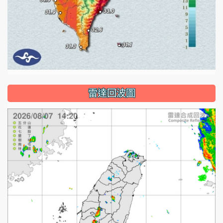
雷達回波圖