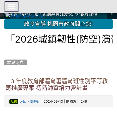
爭取社會資源，傳愛與溫暖：2024.3.19 桃園市家長會與桃
爭取社會資源，傳愛與溫暖：2024.3.19 桃園市家長會與桃
爭取社會資源，傳愛與溫暖：110.12.22 國際獅子會與本校
爭取社會資源，傳愛與溫暖：110.12.22 國際獅子會與本校
爭取社會資源，傳愛與溫暖：110.12.22 國際獅子會贈送本
爭取社會資源，傳愛與溫暖：110.12.22 國際獅子會贈送本
2023.12.27 聖誕感恩歌謠競賽；本校師生與國際獅子會獅
2023.12.27 聖誕感恩歌謠競賽；本校師生與國際獅子會獅
中國信託商業銀行 2023.04.22 愛傳球計畫
中國信託商業銀行 2023.04.22 愛傳球計畫
辦理多元學習活動，發展與實施分校戶外教育課程
辦理多元學習活動，發展與實施分校戶外教育課程
園女子美容商業童也工會義剪活動
園女子美容商業童也工會義剪活動
112學年度畢業學生與師長合照
112學年度畢業學生與師長合照
辦理多元學習活動，發展與實施分校戶外教育課程
辦理多元學習活動，發展與實施分校戶外教育課程
師生歲末感恩活動
師生歲末感恩活動
校學生耶誕禮物
校學生耶誕禮物
112.9.27參觀客家博覽會
112.9.27參觀客家博覽會
2023.12.27 國際獅子會贈送本校學生耶誕禮物
2023.12.27 國際獅子會贈送本校學生耶誕禮物
2023.12.27 國際獅子會贊助本校學生獎助學金
2023.12.27 國際獅子會贊助本校學生獎助學金
兄、師姐同樂
兄、師姐同樂
建置優質學習空間；合作互惠，建立良善公共關係
建置優質學習空間；合作互惠，建立良善公共關係
:::
政令宣導 桃園市政府關心您!
「2026城鎮韌性(防空)演
本站消息
113 年度教育部體育署體育班性別平等教
育推廣專案 初階師資培力營計畫
-
| 2024-09-13 | 點閱數： 246
cyho
訓導組
培訓