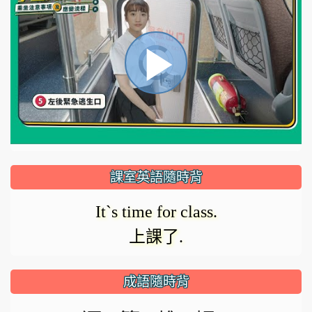
視
播
頻
播
放
放
器
正
課室英語隨時背
在
影
It`s time for class.
載
上課了.
入。
片
成語隨時背