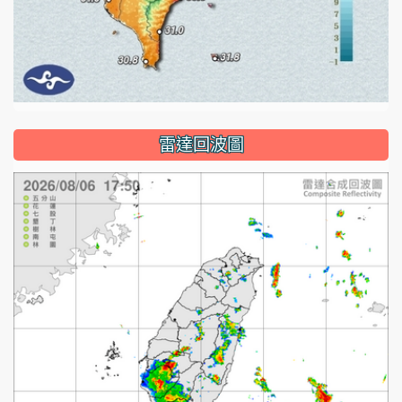
雷達回波圖