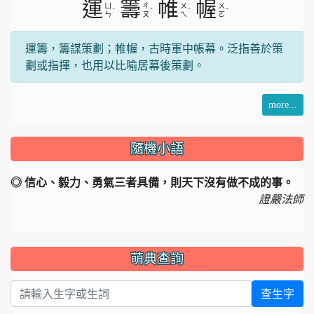
運
籌
帷
幄
ㄩ
ㄔ
ㄨ
ㄨ
ˋ
ˊ
ˊ
ˋ
ㄣ
ㄡ
ㄟ
ㄛ
運籌，籌謀策劃；帷幄，古時軍中帳幕。泛指善於策
劃或指揮，也用以比喻居幕後策劃。
more...
隨機小語
◎ 信心、毅力、勇氣三者具備，則天下沒有做不成的事。
證嚴法師
萌典查詢
查生字