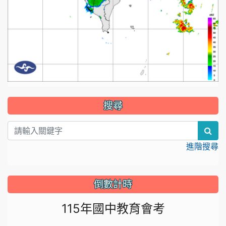
:::
搜尋
sea
進階搜尋
倒數計時
115年國中教育會考