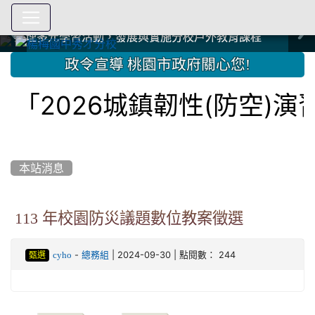
爭取社會資源，傳愛與溫暖：2024.3.19 桃園市家長會與桃
爭取社會資源，傳愛與溫暖：2024.3.19 桃園市家長會與桃
爭取社會資源，傳愛與溫暖：110.12.22 國際獅子會與本校
爭取社會資源，傳愛與溫暖：110.12.22 國際獅子會與本校
爭取社會資源，傳愛與溫暖：110.12.22 國際獅子會贈送本
爭取社會資源，傳愛與溫暖：110.12.22 國際獅子會贈送本
2023.12.27 聖誕感恩歌謠競賽；本校師生與國際獅子會獅
2023.12.27 聖誕感恩歌謠競賽；本校師生與國際獅子會獅
中國信託商業銀行 2023.04.22 愛傳球計畫
中國信託商業銀行 2023.04.22 愛傳球計畫
辦理多元學習活動，發展與實施分校戶外教育課程
辦理多元學習活動，發展與實施分校戶外教育課程
園女子美容商業童也工會義剪活動
園女子美容商業童也工會義剪活動
112學年度畢業學生與師長合照
112學年度畢業學生與師長合照
辦理多元學習活動，發展與實施分校戶外教育課程
辦理多元學習活動，發展與實施分校戶外教育課程
師生歲末感恩活動
師生歲末感恩活動
校學生耶誕禮物
校學生耶誕禮物
112.9.27參觀客家博覽會
112.9.27參觀客家博覽會
2023.12.27 國際獅子會贈送本校學生耶誕禮物
2023.12.27 國際獅子會贈送本校學生耶誕禮物
2023.12.27 國際獅子會贊助本校學生獎助學金
2023.12.27 國際獅子會贊助本校學生獎助學金
兄、師姐同樂
兄、師姐同樂
建置優質學習空間；合作互惠，建立良善公共關係
建置優質學習空間；合作互惠，建立良善公共關係
:::
政令宣導 桃園市政府關心您!
「2026城鎮韌性(防空)演
本站消息
113 年校園防災議題數位教案徵選
-
| 2024-09-30 | 點閱數： 244
cyho
總務組
甄選