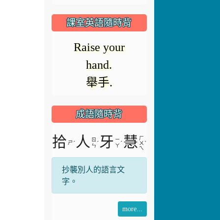
播
放
課室英語隨時背
放
器
Raise your
正
hand.
在
影
舉手.
載
入。
成語隨時背
片
拾
人
牙
慧
ㄏ
ㄖ
ㄧ
ㄕ
ˊ
ˊ
ˊ
ˋ
ㄨ
ㄣ
ㄚ
ㄟ
抄襲別人的語言文
字。
more...