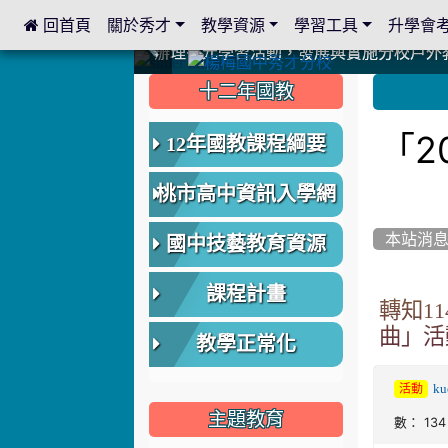
 回首頁
關於秀才
教學資源
學習工具
升學會
:::
中國信託商業銀行 2023.04.22 愛傳球計畫
中國信託商業銀行 2023.04.22 愛傳球計畫
辦理多元學習活動，發展與實施分校戶外
辦理多元學習活動，發展與實施分校戶外
爭取社會資源，傳愛與溫暖：2024.3.
爭取社會資源，傳愛與溫暖：2024.3.
112學年度畢業學生與師長合照
112學年度畢業學生與師長合照
辦理多元學習活動，發展與實施分校戶外
辦理多元學習活動，發展與實施分校戶外
爭取社會資源，傳愛與溫暖：110.12.2
爭取社會資源，傳愛與溫暖：110.12.2
爭取社會資源，傳愛與溫暖：110.12.2
爭取社會資源，傳愛與溫暖：110.12.2
112.9.27參觀客家博覽會
112.9.27參觀客家博覽會
2023.12.27 國際獅子會贈送本校學生耶誕
2023.12.27 國際獅子會贈送本校學生耶誕
2023.12.27 國際獅子會贊助本校學生獎助
2023.12.27 國際獅子會贊助本校學生獎助
2023.12.27 聖誕感恩歌謠競賽；本校
2023.12.27 聖誕感恩歌謠競賽；本校
建置優質學習空間；合作互惠，建立良善
建置優質學習空間；合作互惠，建立良善
:::
:::
十二年國教
「2
12年國教課程綱要
桃市高中資訊入學網
本站消
國中技藝教育資源
課程計畫
轉知1
曲」活
教學正常化
ku
活動
主題教育
數： 134