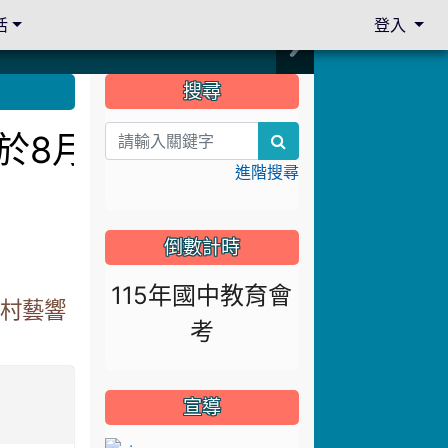
活
登入
:::
搜尋
訂於8月13日下午14:3
search
進階搜尋
倒數計時
115年國中教育會
眷村藝響
考
宣導