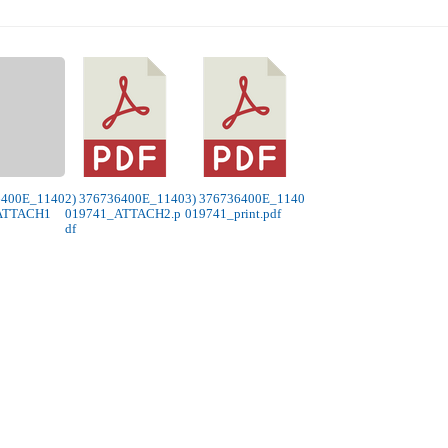
6400E_1140
2) 376736400E_1140
3) 376736400E_1140
ATTACH1
019741_ATTACH2.p
019741_print.pdf
df