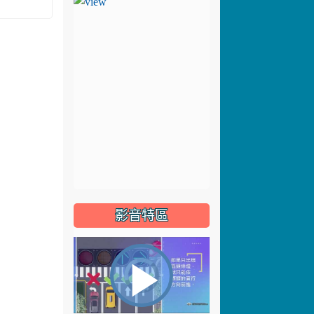
影音特區
視
播
頻