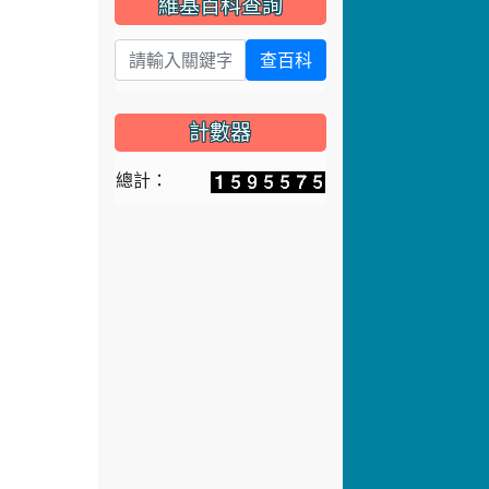
維基百科查詢
查百科
計數器
總計：