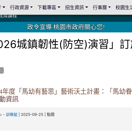
考
行政資源
下載專區
招生資訊
行事曆
校園生
教育課程
教育課程
19 桃園市家長會與桃園女子美容商業童也工會義剪活動
19 桃園市家長會與桃園女子美容商業童也工會義剪活動
教育課程
教育課程
2 國際獅子會與本校師生歲末感恩活動
2 國際獅子會與本校師生歲末感恩活動
2 國際獅子會贈送本校學生耶誕禮物
2 國際獅子會贈送本校學生耶誕禮物
禮物
禮物
學金
學金
師生與國際獅子會獅兄、師姐同樂
師生與國際獅子會獅兄、師姐同樂
公共關係
公共關係
政令宣導 桃園市政府關心您!
026城鎮韌性(防空)演習」
息
14年度「馬幼有藝思」藝術沃土計畫：「馬幼
動資訊
-
| 2025-09-25 | 點閱
o
訓導組