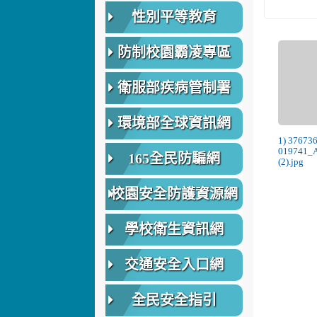
性別平等教育
防制校園霸凌專區
衛服部疾病管制署
環境部全球資訊網
1) 37673
019741_
165全民防騙網
(2).jpg
校園安全防護資源網
學校衛生資訊網
交通安全入口網
全民安全指引