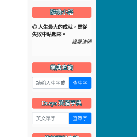
隨機小語
◎ 人生最大的成就，是從
失敗中站起來。
證嚴法師
萌典查詢
查生字
Dr.eye 英漢字典
英文單字
查單字