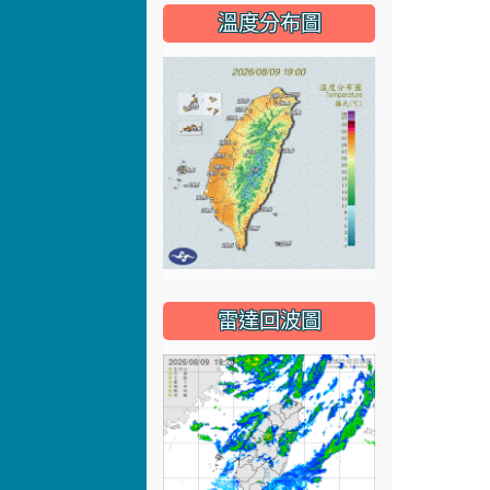
溫度分布圖
雷達回波圖