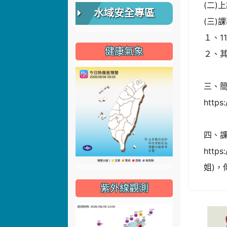
(二)
水域安全專區
(三)
１、1
健康氣象
２、
三、
https
四、
http
姐)，傳
紫外線觀測