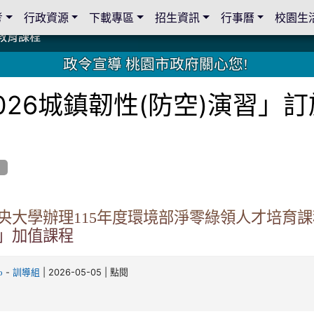
考
行政資源
下載專區
招生資訊
行事曆
校園生
教育課程
教育課程
19 桃園市家長會與桃園女子美容商業童也工會義剪活動
19 桃園市家長會與桃園女子美容商業童也工會義剪活動
教育課程
教育課程
2 國際獅子會與本校師生歲末感恩活動
2 國際獅子會與本校師生歲末感恩活動
2 國際獅子會贈送本校學生耶誕禮物
2 國際獅子會贈送本校學生耶誕禮物
禮物
禮物
學金
學金
師生與國際獅子會獅兄、師姐同樂
師生與國際獅子會獅兄、師姐同樂
公共關係
公共關係
政令宣導 桃園市政府關心您!
026城鎮韌性(防空)演習」
央大學辦理115年度環境部淨零綠領人才培育
」加值課程
-
| 2026-05-05 | 點閱
o
訓導組