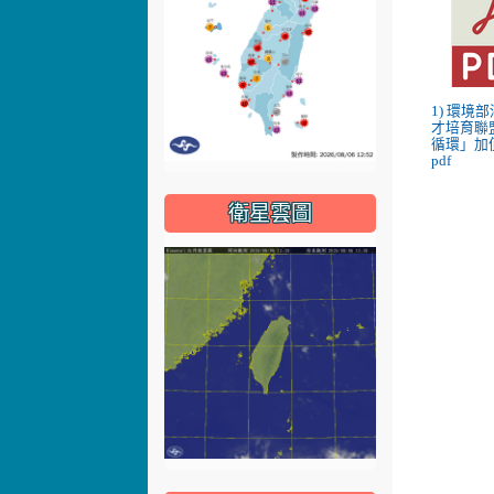
1) 環境
才培育聯
循環」加
pdf
衛星雲圖