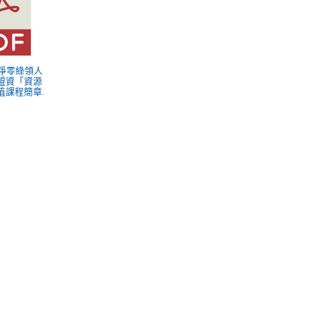
部淨零綠領人
盟資「資源
值課程簡章.