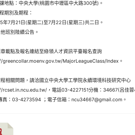
上課地點：中央大學(桃園市中壢區中大路300號)。
課程期別及期程：
15年7月21日(星期二)至7月22日(星期三)共二日。
其他班別陸續公告。
簡章載點及報名連結至綠領人才資訊平臺報名查詢
://greencollar.moenv.gov.tw/MajorLeagueClass/Index。
課程相關問題，請洽國立中央大學工學院永續環境科技研究中心
s://rcset.in.ncu.edu.tw/，電話03-4227151分機：34667(呂佳
真：03-4273594 ；電子信箱：ncu34667@gmail.com。