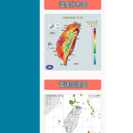
溫度分布圖
雷達回波圖