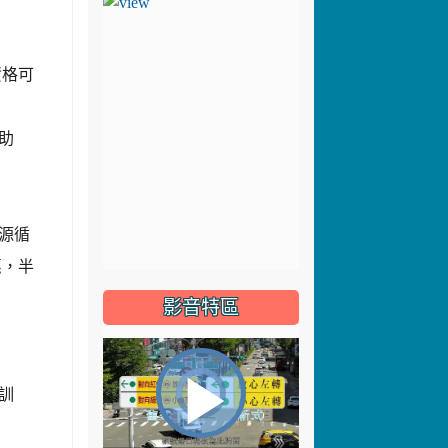
資格可
助
源循
惠，半
影音特區
視
訓
播
頻