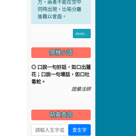
後難以會面。
more...
隨機小語
◎ 口說一句好話，如口出蓮
花；口說一句壞話，如口吐
毒蛇。
證嚴法師
萌典查詢
查生字