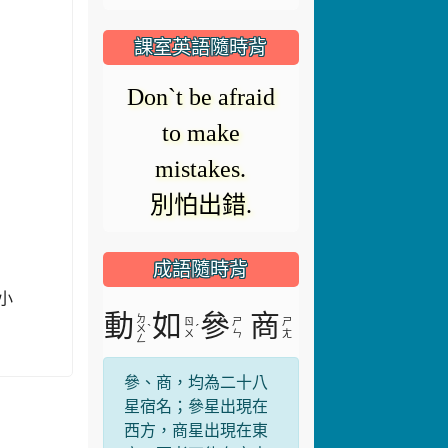
播
放
課室英語隨時背
放
器
Clap your
正
hands.
在
影
拍手.
載
入。
成語隨時背
片
動
如
參
商
ㄉ
ㄖ
ㄕ
ㄕ
ˋ
ˊ
ㄨ
蓉小
ㄨ
ㄣ
ㄤ
ㄥ
參、商，均為二十八
星宿名；參星出現在
西方，商星出現在東
方，兩者不能在空中
同時出現。比喻分離