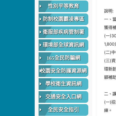
性別平等教育
說明:
防制校園霸凌專區
一、
獲得
衛服部疾病管制署
(一)
1,80
環境部全球資訊網
(二)
165全民防騙網
(三
環新
校園安全防護資源網
額補助
學校衛生資訊網
二、
交通安全入口網
(一
全民安全指引
練。