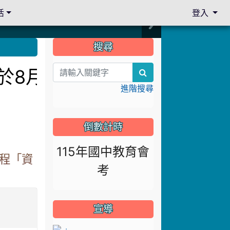
活
登入
:::
搜尋
訂於8月13日下午14:30
search
進階搜尋
倒數計時
115年國中教育會
課程「資
考
宣導