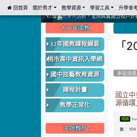
 回首頁
關於秀才
教學資源
學習工具
升學會
:::
中國信託商業銀行 2023.04.22 愛傳球計畫
中國信託商業銀行 2023.04.22 愛傳球計畫
辦理多元學習活動，發展與實施分校戶外
辦理多元學習活動，發展與實施分校戶外
爭取社會資源，傳愛與溫暖：2024.3.
爭取社會資源，傳愛與溫暖：2024.3.
112學年度畢業學生與師長合照
112學年度畢業學生與師長合照
辦理多元學習活動，發展與實施分校戶外
辦理多元學習活動，發展與實施分校戶外
爭取社會資源，傳愛與溫暖：110.12.2
爭取社會資源，傳愛與溫暖：110.12.2
爭取社會資源，傳愛與溫暖：110.12.2
爭取社會資源，傳愛與溫暖：110.12.2
112.9.27參觀客家博覽會
112.9.27參觀客家博覽會
2023.12.27 國際獅子會贈送本校學生耶誕
2023.12.27 國際獅子會贈送本校學生耶誕
2023.12.27 國際獅子會贊助本校學生獎助
2023.12.27 國際獅子會贊助本校學生獎助
2023.12.27 聖誕感恩歌謠競賽；本校
2023.12.27 聖誕感恩歌謠競賽；本校
建置優質學習空間；合作互惠，建立良善
建置優質學習空間；合作互惠，建立良善
:::
:::
十二年國教
「2
12年國教課程綱要
桃市高中資訊入學網
本站消息
國中技藝教育資源
課程計畫
國立中
源循環
教學正常化
ku
培訓
主題教育
數： 104