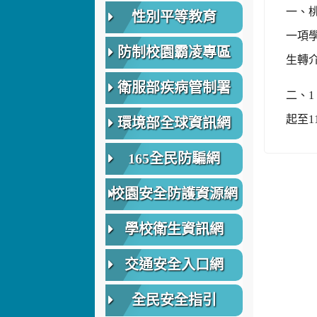
一、桃
性別平等教育
一項學
防制校園霸凌專區
生轉
衛服部疾病管制署
二、1
起至1
環境部全球資訊網
165全民防騙網
校園安全防護資源網
學校衛生資訊網
交通安全入口網
全民安全指引