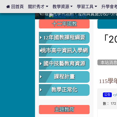
 回首頁
關於秀才
教學資源
學習工具
升學會
:::
中國信託商業銀行 2023.04.22 愛傳球計畫
中國信託商業銀行 2023.04.22 愛傳球計畫
辦理多元學習活動，發展與實施分校戶外
辦理多元學習活動，發展與實施分校戶外
爭取社會資源，傳愛與溫暖：2024.3.
爭取社會資源，傳愛與溫暖：2024.3.
112學年度畢業學生與師長合照
112學年度畢業學生與師長合照
辦理多元學習活動，發展與實施分校戶外
辦理多元學習活動，發展與實施分校戶外
爭取社會資源，傳愛與溫暖：110.12.2
爭取社會資源，傳愛與溫暖：110.12.2
爭取社會資源，傳愛與溫暖：110.12.2
爭取社會資源，傳愛與溫暖：110.12.2
112.9.27參觀客家博覽會
112.9.27參觀客家博覽會
2023.12.27 國際獅子會贈送本校學生耶誕
2023.12.27 國際獅子會贈送本校學生耶誕
2023.12.27 國際獅子會贊助本校學生獎助
2023.12.27 國際獅子會贊助本校學生獎助
2023.12.27 聖誕感恩歌謠競賽；本校
2023.12.27 聖誕感恩歌謠競賽；本校
建置優質學習空間；合作互惠，建立良善
建置優質學習空間；合作互惠，建立良善
:::
:::
十二年國教
「20
12年國教課程綱要
桃市高中資訊入學網
本站消
國中技藝教育資源
課程計畫
115
教學正常化
cy
公告
數： 172
主題教育