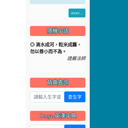
more...
隨機小語
◎ 滴水成河，粒米成籮，
勿以善小而不為。
證嚴法師
萌典查詢
查生字
Dr.eye 英漢字典
英文單字