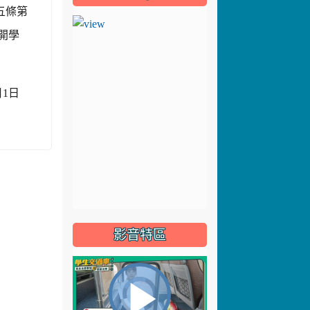
五條第
召開學
。
月1日
影音特區
視