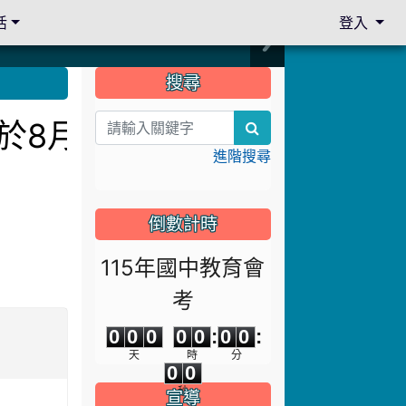
活
登入
:::
搜尋
於8月13日下午14:30至
search
進階搜尋
倒數計時
115年國中教育會
考
0
0
0
0
0
0
0
0
0
0
0
0
:
0
0
:
0
0
天
時
分
0
0
秒
宣導