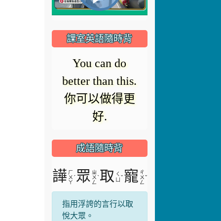
播
頻
播
放
課室英語隨時背
放
器
You can do
正
better than this.
在
影
你可以做得更
載
入。
好.
片
成語隨時背
譁
眾
取
寵
ㄏ
ㄓ
ㄔ
ㄑ
ˊ
ˋ
ˇ
ˇ
ㄨ
ㄨ
ㄨ
ㄩ
ㄚ
ㄥ
ㄥ
指用浮誇的言行以取
悅大眾。