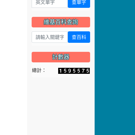
查單字
維基百科查詢
查百科
計數器
總計：