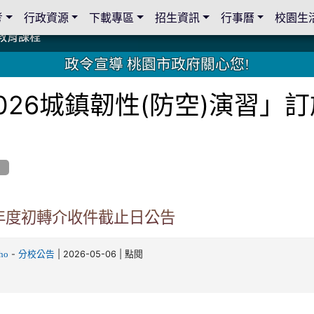
考
行政資源
下載專區
招生資訊
行事曆
校園生
教育課程
教育課程
19 桃園市家長會與桃園女子美容商業童也工會義剪活動
19 桃園市家長會與桃園女子美容商業童也工會義剪活動
教育課程
教育課程
2 國際獅子會與本校師生歲末感恩活動
2 國際獅子會與本校師生歲末感恩活動
2 國際獅子會贈送本校學生耶誕禮物
2 國際獅子會贈送本校學生耶誕禮物
禮物
禮物
學金
學金
師生與國際獅子會獅兄、師姐同樂
師生與國際獅子會獅兄、師姐同樂
公共關係
公共關係
政令宣導 桃園市政府關心您!
26城鎮韌性(防空)演習」訂
息
學年度初轉介收件截止日公告
-
| 2026-05-06 | 點閱
ho
分校公告