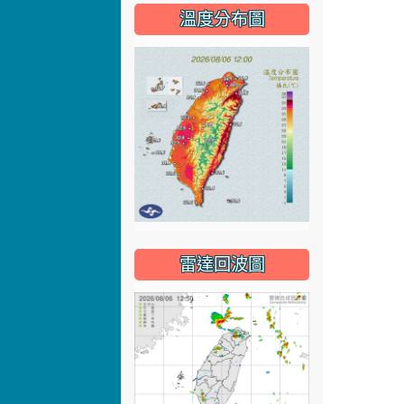
溫度分布圖
雷達回波圖