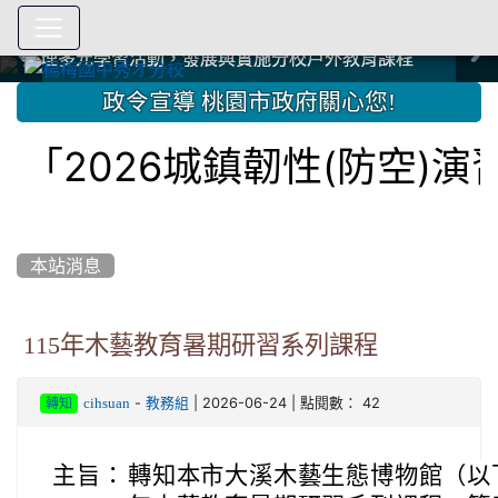
爭取社會資源，傳愛與溫暖：2024.3.19 桃園市家長會與桃
爭取社會資源，傳愛與溫暖：2024.3.19 桃園市家長會與桃
爭取社會資源，傳愛與溫暖：110.12.22 國際獅子會與本校
爭取社會資源，傳愛與溫暖：110.12.22 國際獅子會與本校
爭取社會資源，傳愛與溫暖：110.12.22 國際獅子會贈送本
爭取社會資源，傳愛與溫暖：110.12.22 國際獅子會贈送本
2023.12.27 聖誕感恩歌謠競賽；本校師生與國際獅子會獅
2023.12.27 聖誕感恩歌謠競賽；本校師生與國際獅子會獅
中國信託商業銀行 2023.04.22 愛傳球計畫
中國信託商業銀行 2023.04.22 愛傳球計畫
辦理多元學習活動，發展與實施分校戶外教育課程
辦理多元學習活動，發展與實施分校戶外教育課程
園女子美容商業童也工會義剪活動
園女子美容商業童也工會義剪活動
112學年度畢業學生與師長合照
112學年度畢業學生與師長合照
辦理多元學習活動，發展與實施分校戶外教育課程
辦理多元學習活動，發展與實施分校戶外教育課程
師生歲末感恩活動
師生歲末感恩活動
校學生耶誕禮物
校學生耶誕禮物
112.9.27參觀客家博覽會
112.9.27參觀客家博覽會
2023.12.27 國際獅子會贈送本校學生耶誕禮物
2023.12.27 國際獅子會贈送本校學生耶誕禮物
2023.12.27 國際獅子會贊助本校學生獎助學金
2023.12.27 國際獅子會贊助本校學生獎助學金
兄、師姐同樂
兄、師姐同樂
建置優質學習空間；合作互惠，建立良善公共關係
建置優質學習空間；合作互惠，建立良善公共關係
:::
政令宣導 桃園市政府關心您!
2026城鎮韌性(防空)演習
本站消息
115年木藝教育暑期研習系列課程
-
| 2026-06-24 | 點閱數： 42
cihsuan
教務組
轉知
主旨：
轉知本市大溪木藝生態博物館（以下