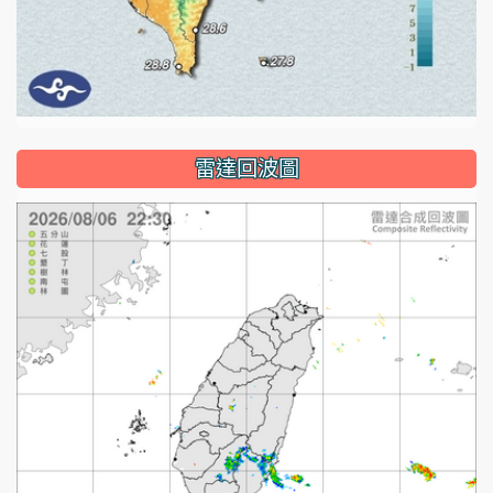
雷達回波圖