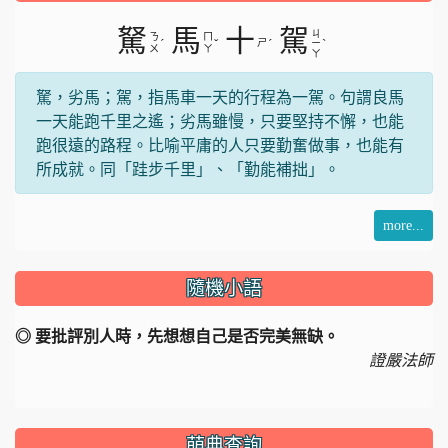
駑
馬
十
駕
ㄐ
ㄋ
ㄇ
ˊ
ˇ
ㄕ
ˊ
ˋ
ㄧ
ㄨ
ㄚ
ㄚ
駑，劣馬；駕，指馬車一天的行程為一駕。句謂良馬
一天能跑千里之遙；劣馬雖慢，只要堅持不懈，也能
跑很遠的路程。比喻平庸的人只要勤奮做事，也能有
所成就。同「跬步千里」、「勤能補拙」。
more...
隨機小語
◎ 要批評別人時，先想想自己是否完美無缺。
證嚴法師
萌典查詢