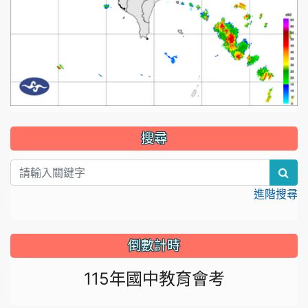
:::
搜尋
sea
進階搜尋
倒數計時
115年國中教育會考