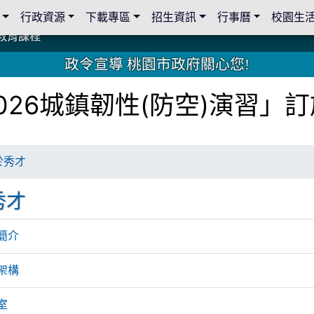
行政資源
下載專區
招生資訊
行事曆
校園生
教育課程
教育課程
19 桃園市家長會與桃園女子美容商業童也工會義剪活動
19 桃園市家長會與桃園女子美容商業童也工會義剪活動
教育課程
教育課程
2 國際獅子會與本校師生歲末感恩活動
2 國際獅子會與本校師生歲末感恩活動
2 國際獅子會贈送本校學生耶誕禮物
2 國際獅子會贈送本校學生耶誕禮物
禮物
禮物
學金
學金
師生與國際獅子會獅兄、師姐同樂
師生與國際獅子會獅兄、師姐同樂
公共關係
公共關係
政令宣導 桃園市政府關心您!
026城鎮韌性(防空)演習」
於秀才
秀才
況簡介
織架構
室