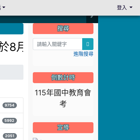
活
登入
:::
搜尋
訂於8月13日下午14:3
search
進階搜尋
倒數計時
115年國中教育會
考
9754
5992
宣導
2051