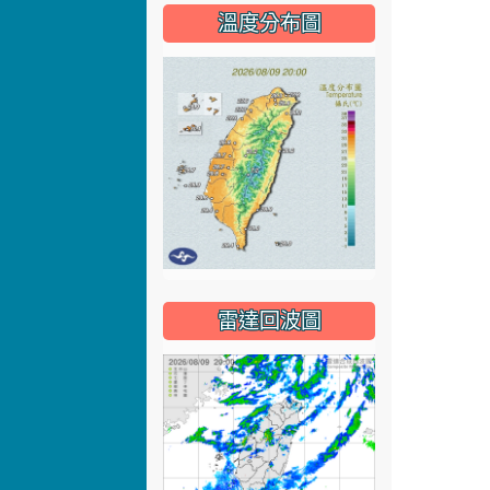
溫度分布圖
雷達回波圖