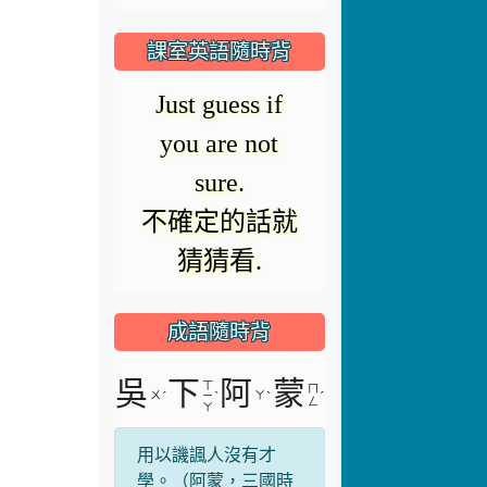
播
放
課室英語隨時背
放
器
Just guess if
正
you are not
在
影
sure.
載
入。
不確定的話就
猜猜看.
片
成語隨時背
吳
下
阿
蒙
ㄒ
ㄇ
ㄨ
ˊ
ˋ
ㄚ
ˋ
ˊ
ㄧ
ㄥ
ㄚ
用以譏諷人沒有才
學。（阿蒙，三國時