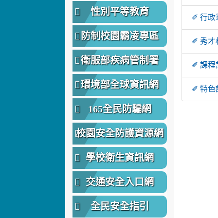
性別平等教育
✐ 行
防制校園霸凌專區
✐ 秀
衛服部疾病管制署
✐ 課
環境部全球資訊網
✐ 特
165全民防騙網
校園安全防護資源網
學校衛生資訊網
交通安全入口網
全民安全指引