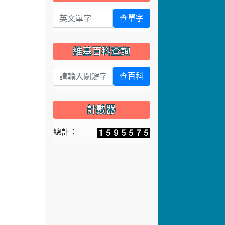
英文單字
查單字
維基百科查詢
查百科
計數器
總計：