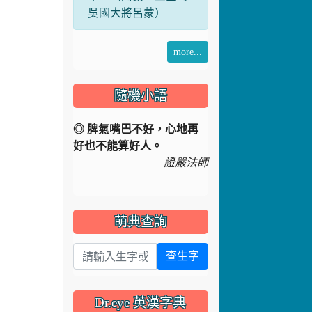
吳國大將呂蒙）
more...
隨機小語
◎ 脾氣嘴巴不好，心地再
好也不能算好人。
證嚴法師
萌典查詢
查生字
Dr.eye 英漢字典