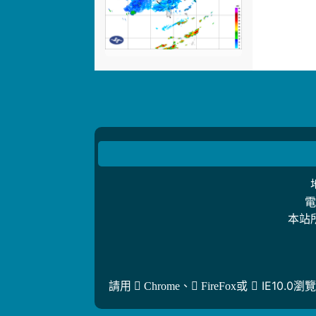
電
本站
、
或
IE10.
請用
Chrome
FireFox