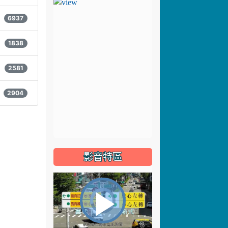
6937
1838
2581
2904
影音特區
視
播
頻