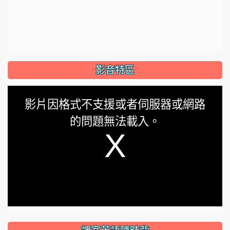
影音特區
This
影片因格式不支援或者伺服器或網路
is
的問題無法載入。
a
modal
window.