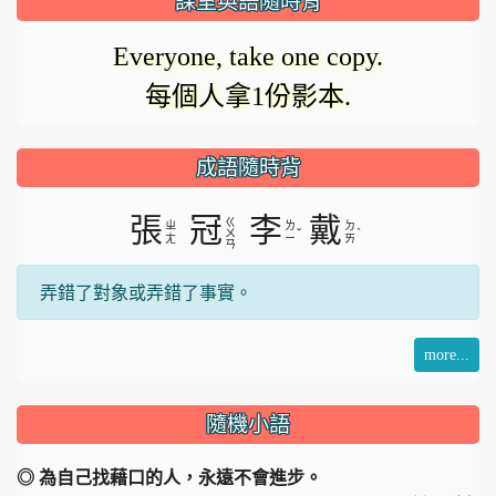
課室英語隨時背
Everyone, take one copy.
每個人拿1份影本.
成語隨時背
張
冠
李
戴
ㄍ
ㄓ
ㄌ
ㄉ
ˇ
ˋ
ㄨ
ㄤ
ㄧ
ㄞ
ㄢ
弄錯了對象或弄錯了事實。
more...
隨機小語
◎ 為自己找藉口的人，永遠不會進步。