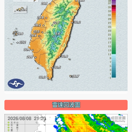
雷達回波圖