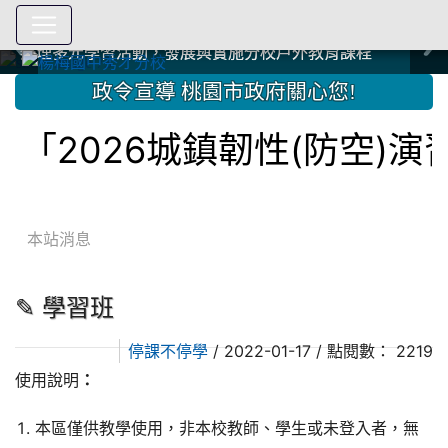
爭取社會資源，傳愛與溫暖：2024.3.19 桃園市家長會與桃
爭取社會資源，傳愛與溫暖：2024.3.19 桃園市家長會與桃
爭取社會資源，傳愛與溫暖：110.12.22 國際獅子會與本校
爭取社會資源，傳愛與溫暖：110.12.22 國際獅子會與本校
爭取社會資源，傳愛與溫暖：110.12.22 國際獅子會贈送本
爭取社會資源，傳愛與溫暖：110.12.22 國際獅子會贈送本
2023.12.27 聖誕感恩歌謠競賽；本校師生與國際獅子會獅
2023.12.27 聖誕感恩歌謠競賽；本校師生與國際獅子會獅
中國信託商業銀行 2023.04.22 愛傳球計畫
中國信託商業銀行 2023.04.22 愛傳球計畫
辦理多元學習活動，發展與實施分校戶外教育課程
辦理多元學習活動，發展與實施分校戶外教育課程
園女子美容商業童也工會義剪活動
園女子美容商業童也工會義剪活動
112學年度畢業學生與師長合照
112學年度畢業學生與師長合照
辦理多元學習活動，發展與實施分校戶外教育課程
辦理多元學習活動，發展與實施分校戶外教育課程
師生歲末感恩活動
師生歲末感恩活動
校學生耶誕禮物
校學生耶誕禮物
112.9.27參觀客家博覽會
112.9.27參觀客家博覽會
2023.12.27 國際獅子會贈送本校學生耶誕禮物
2023.12.27 國際獅子會贈送本校學生耶誕禮物
2023.12.27 國際獅子會贊助本校學生獎助學金
2023.12.27 國際獅子會贊助本校學生獎助學金
兄、師姐同樂
兄、師姐同樂
建置優質學習空間；合作互惠，建立良善公共關係
建置優質學習空間；合作互惠，建立良善公共關係
:::
政令宣導 桃園市政府關心您!
「2026城鎮韌性(防空)
本站消息
✎ 學習班
/ 2022-01-17 / 點閱數： 2219
停課不停學
使用說明
：
本區僅供教學使用，非本校教師、學生或未登入者，無