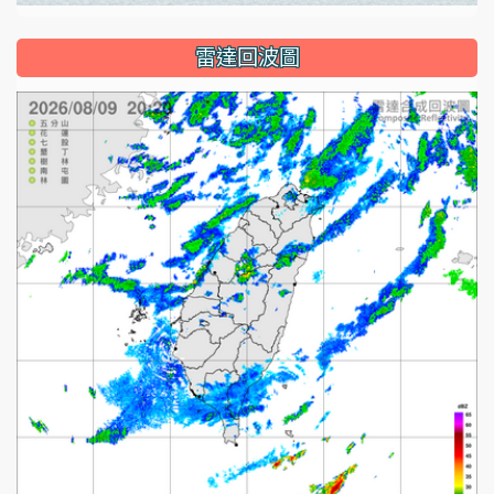
雷達回波圖