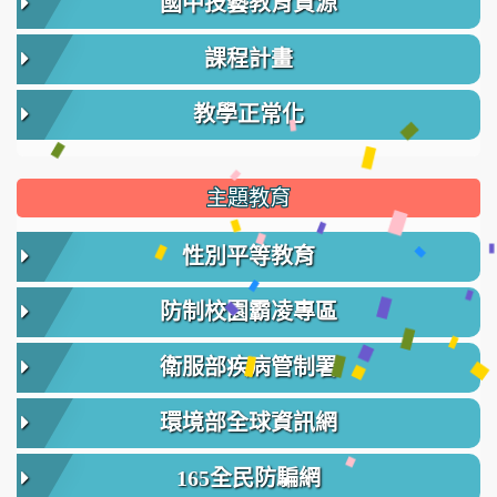
國中技藝教育資源
課程計畫
教學正常化
主題教育
性別平等教育
防制校園霸凌專區
衛服部疾病管制署
環境部全球資訊網
165全民防騙網