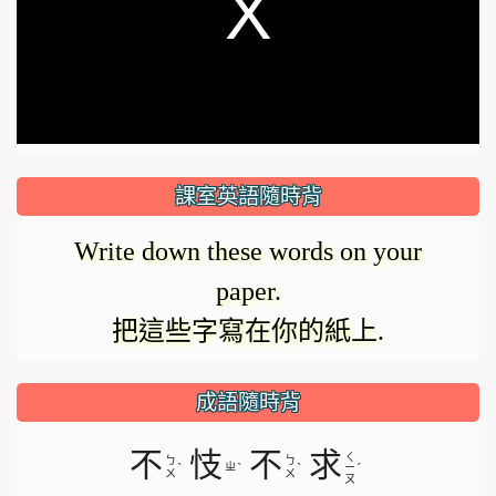
modal
window.
課室英語隨時背
Write down these words on your
paper.
把這些字寫在你的紙上.
成語隨時背
不
忮
不
求
ㄑ
ㄅ
ㄅ
ˋ
ㄓ
ˋ
ˋ
ˊ
ㄧ
ㄨ
ㄨ
ㄡ