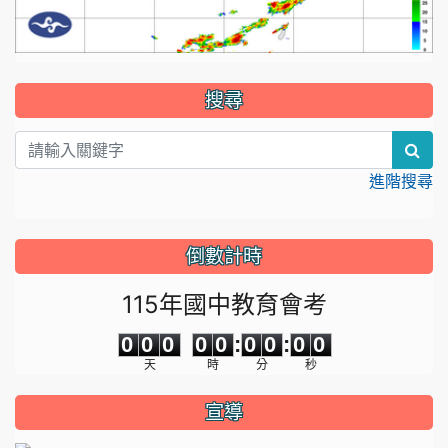
:::
搜尋
sea
進階搜尋
倒數計時
115年國中教育會考
0
0
0
0
0
0
0
0
0
0
0
0
0
0
:
0
0
:
0
0
天
時
分
秒
宣導