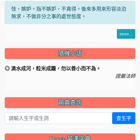
忮，嫉妒。指不嫉妒，不貪得。後來多用來形容淡泊
無求，不做非分之事的處世態度。
more...
隨機小語
◎ 滴水成河，粒米成籮，勿以善小而不為。
證嚴法師
萌典查詢
查生字
Dr.eye 英漢字典