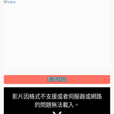
影音特區
This
影片因格式不支援或者伺服器或網路
is
的問題無法載入。
a