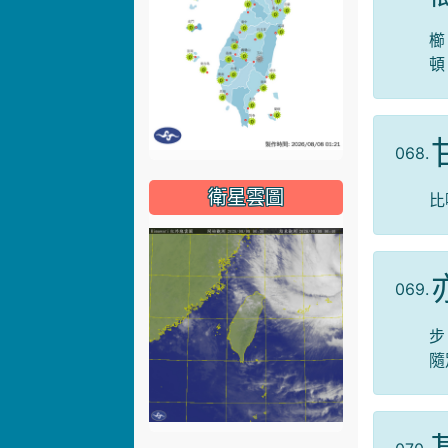
櫛
頓
068.
衛星雲圖
比
069.
步
隨