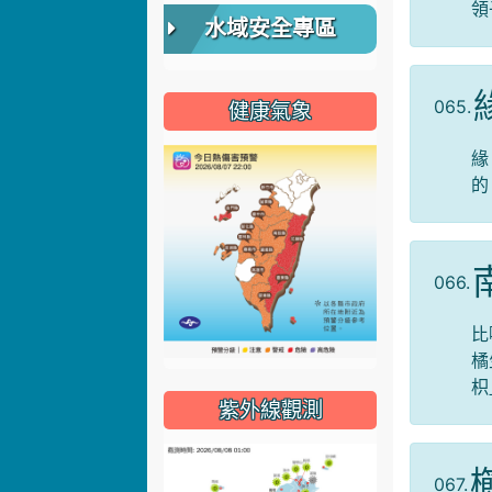
領
水域安全專區
065.
健康氣象
緣
的
066.
比
橘
枳
紫外線觀測
067.