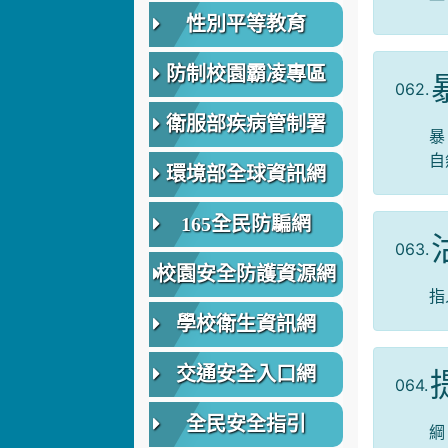
一
性別平等教育
防制校園霸凌專區
062.
衛服部疾病管制署
暴
自
環境部全球資訊網
165全民防騙網
063.
校園安全防護資源網
指
學校衛生資訊網
交通安全入口網
064.
全民安全指引
綱