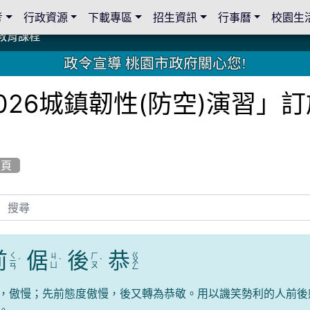
考
行政資源
下載專區
招生資訊
行事曆
校園生
教育課程
教育課程
19 桃園市家長會與桃園女子美容商業童也工會義剪活動
19 桃園市家長會與桃園女子美容商業童也工會義剪活動
教育課程
教育課程
2 國際獅子會與本校師生歲末感恩活動
2 國際獅子會與本校師生歲末感恩活動
2 國際獅子會贈送本校學生耶誕禮物
2 國際獅子會贈送本校學生耶誕禮物
禮物
禮物
學金
學金
師生與國際獅子會獅兄、師姐同樂
師生與國際獅子會獅兄、師姐同樂
公共關係
公共關係
政令宣導 桃園市政府關心您!
026城鎮韌性(防空)演習」
首頁
前
倨
後
恭
ㄑ
ㄍ
ㄐ
ㄏ
ㄧ
ˊ
ˋ
ˋ
ㄨ
ㄩ
ㄡ
ㄢ
ㄥ
，傲慢；先前態度傲慢，後又轉為恭敬。用以譏笑勢利的人前後