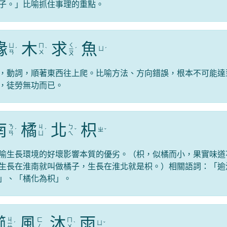
子。」比喻抓住事理的重點。
緣
木
求
魚
ㄑ
ㄩ
ㄇ
ㄩ
ˊ
ˋ
ㄧ
ˊ
ˊ
ㄢ
ㄨ
ㄡ
，動詞，順著東西往上爬。比喻方法、方向錯誤，根本不可能達
，徒勞無功而已。
南
橘
北
枳
ㄋ
ㄐ
ㄅ
ㄓ
ˊ
ˊ
ˇ
ˇ
ㄢ
ㄩ
ㄟ
喻生長環境的好壞影響本質的優劣。（枳，似橘而小，果實味道
生長在淮南就叫做橘子，生長在淮北就是枳。）相關語詞：「逾
」、「橘化為枳」。
櫛
風
沐
雨
ㄐ
ㄈ
ㄇ
ㄩ
ㄧ
ˊ
ˋ
ˇ
ㄥ
ㄨ