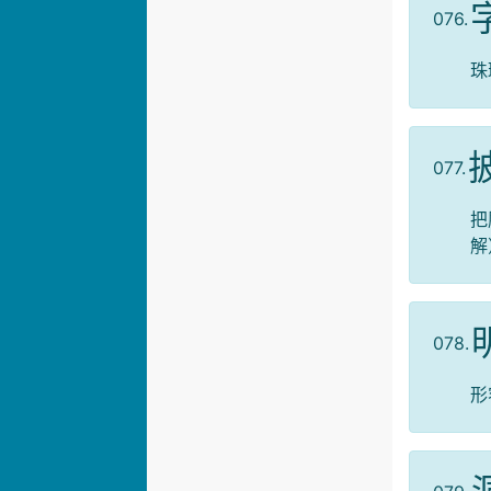
076.
珠
077.
把
解
078.
形