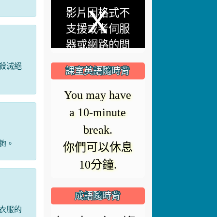
This
影片因格式不
is
支援或者伺服
a
器或網路的問
modal
題無法載入。
window.
殺滅絕
課室英語隨時背
Can anyone
point out the
mistake?
鉤。
誰可以指出哪
裡錯了?
成語隨時背
衣服的