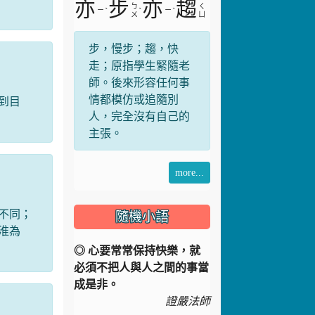
亦
步
亦
趨
ㄅ
ㄑ
ㄧ
ˋ
ˋ
ㄧ
ˋ
ㄨ
ㄩ
步，慢步；趨，快
走；原指學生緊隨老
師。後來形容任何事
情都模仿或追隨別
到目
人，完全沒有自己的
主張。
more...
不同；
隨機小語
淮為
◎ 心要常常保持快樂，就
必須不把人與人之間的事當
成是非。
證嚴法師