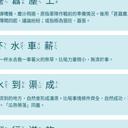
甚
囂
塵
上
ˋ
ㄧ
ˊ
ˋ
ㄣ
ㄣ
ㄤ
ㄠ
譁嘈雜，塵沙飛揚，原指軍隊作戰前的準備情況。後用「甚囂塵
傳聞四起，議論紛紛；或指極為猖狂、囂張。
杯
水
車
薪
ㄕ
ㄒ
ㄅ
ㄐ
ㄨ
ˇ
ㄧ
ㄟ
ㄩ
ㄟ
ㄣ
一杯水去救一車著火的柴草。比喻力量微小，無濟於事。
水
到
渠
成
ㄕ
ㄉ
ㄑ
ㄔ
ㄨ
ˇ
ˋ
ˊ
ˊ
ㄠ
ㄩ
ㄥ
ㄟ
流到的地方，自然會形成溝渠。比喻事情條件齊全，自然成功，
。「瓜熟蒂落」同義。