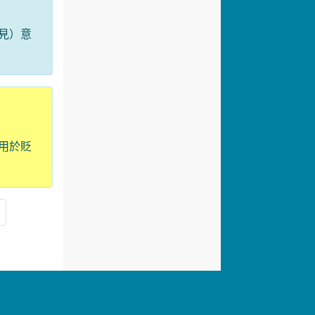
見）意
用於貶