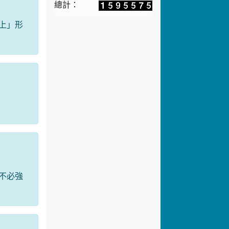
總計：
上」形
不必強