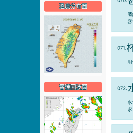
070.
溫度分布圖
喧
容
071.
用
雷達回波圖
072.
水
求