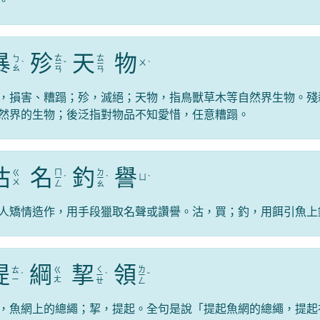
。
暴
殄
天
物
ㄊ
ㄊ
ㄅ
ㄨ
ˋ
ㄧ
ˇ
ㄧ
ˋ
ㄠ
ㄢ
ㄢ
，損害、糟蹋；殄，滅絕；天物，指鳥獸草木等自然界生物。殘
然界的生物；後泛指對物品不知愛惜，任意糟蹋。
沽
名
釣
譽
ㄇ
ㄉ
ㄍ
ㄩ
ㄧ
ˊ
ㄧ
ˋ
ˋ
ㄨ
ㄥ
ㄠ
人矯情造作，用手段獵取名聲或讚譽。沽，買；釣，用餌引魚上
提
綱
挈
領
ㄑ
ㄌ
ㄊ
ㄍ
ˊ
ㄧ
ˋ
ㄧ
ˇ
ㄧ
ㄤ
ㄝ
ㄥ
，魚網上的總繩；挈，提起。全句是說「提起魚網的總繩，提起