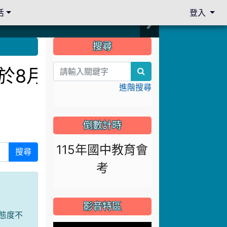
活
登入
:::
搜尋
訂於8月13日下午14:3
search
進階搜尋
倒數計時
115年國中教育會
搜尋
考
影音特區
態度不