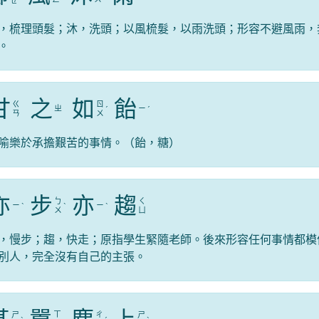
ㄝ
，梳理頭髮；沐，洗頭；以風梳髮，以雨洗頭；形容不避風雨，
。
甘
之
如
飴
ㄍ
ㄖ
ㄓ
ㄧ
ˊ
ˊ
ㄢ
ㄨ
喻樂於承擔艱苦的事情。（飴，糖）
亦
步
亦
趨
ㄅ
ㄑ
ㄧ
ㄧ
ˋ
ˋ
ˋ
ㄨ
ㄩ
，慢步；趨，快走；原指學生緊隨老師。後來形容任何事情都模
別人，完全沒有自己的主張。
ㄒ
ㄕ
ㄔ
ㄕ