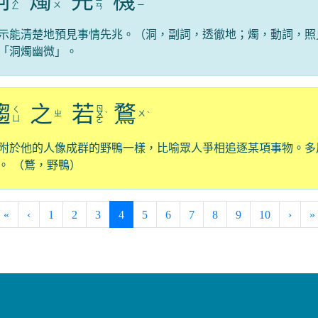
洞
燭
先
機
ㄨ
ˋ
ˊ
ㄧ
ㄨ
ㄧ
ㄥ
ㄢ
示能清楚地預見事情先兆。（洞，副詞，透徹地；燭，動詞，照
「洞燭幽微」。
趨
之
若
鶩
ㄖ
ㄑ
ㄓ
ㄨ
ㄨ
ˋ
ˋ
ㄩ
ㄛ
附於他的人像成群的野鴨一樣，比喻眾人爭相追逐某項事物。多
。 （鶩，野鴨）
(current)
«
‹
1
2
3
4
5
6
7
8
9
10
›
»