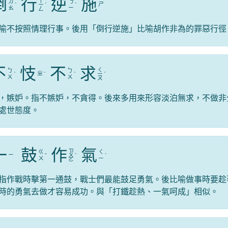
倒
行
逆
施
ㄒ
ㄉ
ㄋ
ㄕ
ˋ
ㄧ
ˊ
ˋ
ㄠ
ㄧ
ㄥ
喻不按照情理行事。後用「倒行逆施」比喻胡作非為的罪惡行徑
不
忮
不
求
ㄑ
ㄅ
ㄅ
ㄓ
ˋ
ˋ
ˋ
ㄧ
ˊ
ㄨ
ㄨ
ㄡ
，嫉妒。指不嫉妒，不貪得。後來多用來形容淡泊無求，不做非
處世態度。
一
鼓
作
氣
ㄗ
ㄍ
ㄑ
ㄧ
ˇ
ㄨ
ˋ
ˋ
ㄨ
ㄧ
ㄛ
指作戰時擊第一通鼓，戰士們最能鼓足勇氣。後比喻做事時要趁
時的勇氣去做才容易成功。與「打鐵趁熱、一氣呵成」相似。