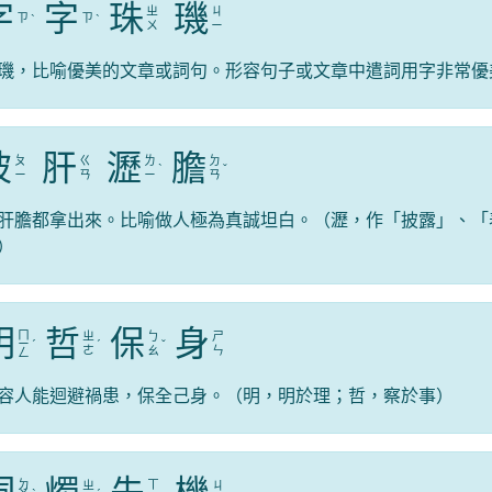
字
字
珠
璣
ㄓ
ㄐ
ㄗ
ㄗ
ˋ
ˋ
ㄨ
ㄧ
璣，比喻優美的文章或詞句。形容句子或文章中遣詞用字非常優
披
肝
瀝
膽
ㄆ
ㄍ
ㄌ
ㄉ
ˋ
ˇ
ㄧ
ㄢ
ㄧ
ㄢ
肝膽都拿出來。比喻做人極為真誠坦白。（瀝，作「披露」、「
）
明
哲
保
身
ㄇ
ㄓ
ㄅ
ㄕ
ㄧ
ˊ
ˊ
ˇ
ㄜ
ㄠ
ㄣ
ㄥ
容人能迴避禍患，保全己身。（明，明於理；哲，察於事）
ㄉ
ㄒ
ㄓ
ㄐ