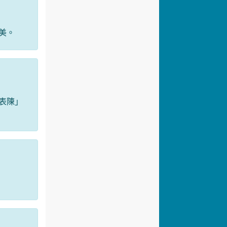
美。
表陳」