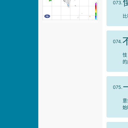
073.
比
074.
忮
的
075.
意
始