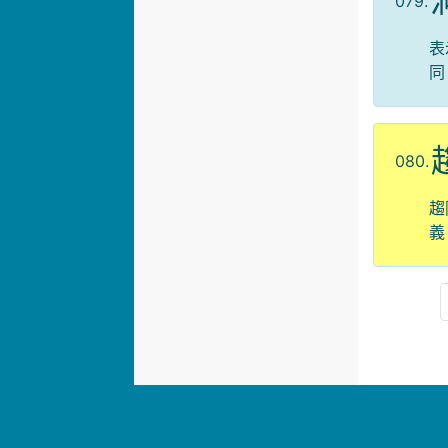
079.
表
同
080.
趨
義