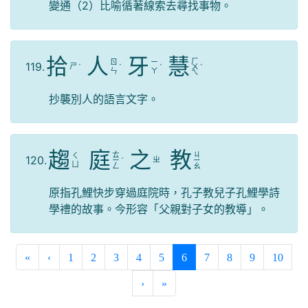
變通（2）比喻循著線索去尋找事物。
拾
人
牙
慧
ㄏ
ㄖ
ㄧ
119.
ㄕ
ˊ
ˊ
ˊ
ㄨ
ˋ
ㄣ
ㄚ
ㄟ
抄襲別人的語言文字。
趨
庭
之
教
ㄊ
ㄐ
ㄑ
120.
ㄓ
ㄧ
ˊ
ㄧ
ㄩ
ㄥ
ㄠ
原指孔鯉快步穿過庭院時，孔子教兒子孔鯉學詩
學禮的故事。今形容「父親對子女的教導」。
(current)
«
‹
1
2
3
4
5
6
7
8
9
10
›
»