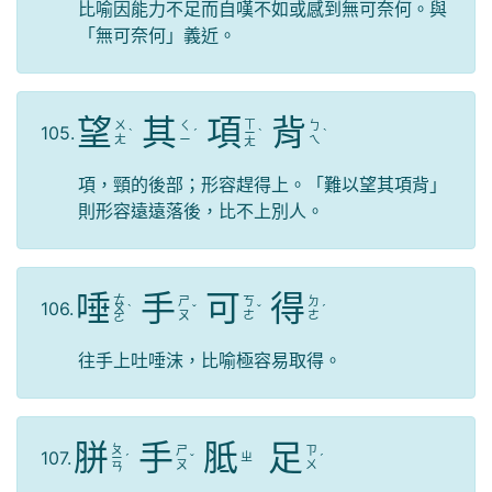
比喻因能力不足而自嘆不如或感到無可奈何。與
「無可奈何」義近。
望
其
項
背
ㄒ
ㄨ
ㄑ
ㄅ
105.
ˋ
ˊ
ㄧ
ˋ
ˋ
ㄤ
ㄧ
ㄟ
ㄤ
項，頸的後部；形容趕得上。「難以望其項背」
則形容遠遠落後，比不上別人。
唾
手
可
得
ㄊ
ㄕ
ㄎ
ㄉ
106.
ㄨ
ˋ
ˇ
ˇ
ˊ
ㄡ
ㄜ
ㄜ
ㄛ
往手上吐唾沫，比喻極容易取得。
胼
手
胝
足
ㄆ
ㄕ
ㄗ
107.
ㄓ
ㄧ
ˊ
ˇ
ˊ
ㄡ
ㄨ
ㄢ