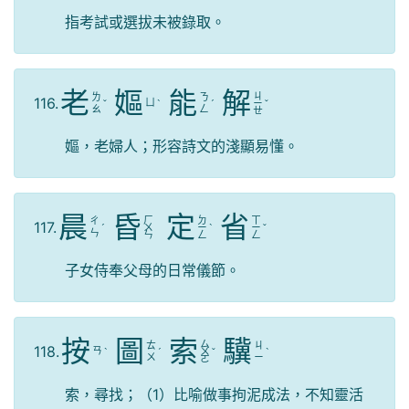
指考試或選拔未被錄取。
老
嫗
能
解
ㄐ
ㄌ
ㄋ
116.
ㄩ
ˇ
ˋ
ˊ
ㄧ
ˇ
ㄠ
ㄥ
ㄝ
嫗，老婦人；形容詩文的淺顯易懂。
晨
昏
定
省
ㄏ
ㄉ
ㄒ
ㄔ
117.
ˊ
ㄨ
ㄧ
ˋ
ㄧ
ˇ
ㄣ
ㄣ
ㄥ
ㄥ
子女侍奉父母的日常儀節。
按
圖
索
驥
ㄙ
ㄊ
ㄐ
118.
ㄢ
ˋ
ˊ
ㄨ
ˇ
ˋ
ㄨ
ㄧ
ㄛ
索，尋找；（1）比喻做事拘泥成法，不知靈活