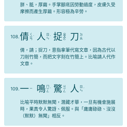
胼、胝，厚繭。手掌腳底因勞動過度，皮膚久受
摩擦而產生厚繭。形容極為辛勞。
倩
人
捉
刀
ㄑ
ㄓ
ㄖ
ㄉ
108.
ㄧ
ˋ
ˊ
ㄨ
ㄣ
ㄠ
ㄢ
ㄛ
倩，請；捉刀，意指拿筆代寫文章，因為古代以
刀削竹簡，而把文字刻在竹簡上。比喻請人代作
文章。
一
鳴
驚
人
ㄇ
ㄐ
ㄖ
109.
ㄧ
ㄧ
ˊ
ㄧ
ˊ
ㄣ
ㄥ
ㄥ
比喻平時默默無聞，潛藏才華，一旦有機會施展
時，果真令人驚訝、佩服。與「庸庸碌碌、沒沒
（默默）無聞」相反。