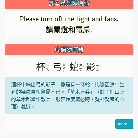
課室英語隨時背
Please turn off the light and fans.
請關燈和電扇.
成語隨時背
杯
弓
蛇
影
ㄍ
ㄅ
ㄕ
ㄧ
ˊ
ˇ
ㄨ
ㄟ
ㄜ
ㄥ
ㄥ
酒杯中映出弓的影子，像是有一條蛇。比喻因無中生
有的疑慮自相驚擾不已。「草木皆兵」（註：把山上
的草木都當作敵兵，形容極度驚恐時，疑神疑鬼的心
理）義近。
more...