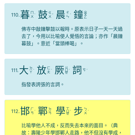
暮
鼓
晨
鐘
ㄓ
ㄇ
ㄍ
ㄔ
110.
ˋ
ˇ
ˊ
ㄨ
ㄨ
ㄨ
ㄣ
ㄥ
佛寺中敲鐘擊鼓以報時。原表示日子一天一天過
去了，今用以比喻使人覺悟的言論；亦作「晨鐘
暮鼓」。意近「當頭棒喝」。
大
放
厥
詞
ㄐ
ㄉ
ㄈ
111.
ㄘ
ˋ
ˋ
ㄩ
ˊ
ˊ
ㄚ
ㄤ
ㄝ
指發表誇張的言詞。
邯
鄲
學
步
ㄒ
ㄏ
ㄉ
ㄅ
112.
ˊ
ㄩ
ˊ
ˋ
ㄢ
ㄢ
ㄨ
ㄝ
比喻學他人不成，反而失去本來的面目。（典
故：壽陵少年學邯鄲人走路，他不但沒有學成，