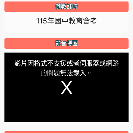
倒數計時
115年國中教育會考
影音特區
This
影片因格式不支援或者伺服器或網路
is
的問題無法載入。
a
modal
window.