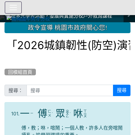
爭取社會資源，傳愛與溫暖：2024.3.19 桃園市家長會與桃
爭取社會資源，傳愛與溫暖：2024.3.19 桃園市家長會與桃
爭取社會資源，傳愛與溫暖：110.12.22 國際獅子會與本校
爭取社會資源，傳愛與溫暖：110.12.22 國際獅子會與本校
爭取社會資源，傳愛與溫暖：110.12.22 國際獅子會贈送本
爭取社會資源，傳愛與溫暖：110.12.22 國際獅子會贈送本
2023.12.27 聖誕感恩歌謠競賽；本校師生與國際獅子會獅
2023.12.27 聖誕感恩歌謠競賽；本校師生與國際獅子會獅
中國信託商業銀行 2023.04.22 愛傳球計畫
中國信託商業銀行 2023.04.22 愛傳球計畫
辦理多元學習活動，發展與實施分校戶外教育課程
辦理多元學習活動，發展與實施分校戶外教育課程
園女子美容商業童也工會義剪活動
園女子美容商業童也工會義剪活動
112學年度畢業學生與師長合照
112學年度畢業學生與師長合照
辦理多元學習活動，發展與實施分校戶外教育課程
辦理多元學習活動，發展與實施分校戶外教育課程
師生歲末感恩活動
師生歲末感恩活動
校學生耶誕禮物
校學生耶誕禮物
112.9.27參觀客家博覽會
112.9.27參觀客家博覽會
2023.12.27 國際獅子會贈送本校學生耶誕禮物
2023.12.27 國際獅子會贈送本校學生耶誕禮物
2023.12.27 國際獅子會贊助本校學生獎助學金
2023.12.27 國際獅子會贊助本校學生獎助學金
兄、師姐同樂
兄、師姐同樂
建置優質學習空間；合作互惠，建立良善公共關係
建置優質學習空間；合作互惠，建立良善公共關係
:::
政令宣導 桃園市政府關心您!
2026城鎮韌性(防空)演習
回模組首頁
搜尋：
搜尋
一
傅
眾
咻
ㄓ
ㄒ
ㄈ
101.
ㄧ
ˋ
ㄨ
ˋ
ㄧ
ㄨ
ㄥ
ㄡ
傅，教；咻，喧鬧；一個人教，許多人在旁喧鬧