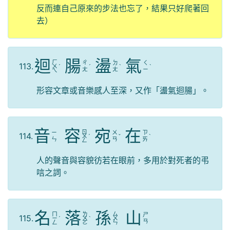
反而連自己原來的步法也忘了，結果只好爬著回
去）
迴
腸
盪
氣
ㄏ
ㄔ
ㄉ
ㄑ
113.
ㄨ
ˊ
ˊ
ˋ
ˋ
ㄤ
ㄤ
ㄧ
ㄟ
形容文章或音樂感人至深，又作「盪氣迴腸」。
音
容
宛
在
ㄖ
ㄧ
ㄨ
ㄗ
114.
ㄨ
ˊ
ˇ
ˋ
ㄣ
ㄢ
ㄞ
ㄥ
人的聲音與容貌彷若在眼前，多用於對死者的弔
唁之詞。
名
落
孫
山
ㄇ
ㄌ
ㄙ
ㄕ
115.
ㄧ
ˊ
ㄨ
ˋ
ㄨ
ㄢ
ㄥ
ㄛ
ㄣ