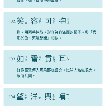
擾亂。喻學習環境的重要。
笑
容
可
掬
ㄒ
ㄖ
ㄎ
ㄐ
102.
ㄧ
ˋ
ㄨ
ˊ
ˇ
ˊ
ㄜ
ㄩ
ㄠ
ㄥ
掬，用兩手捧取。形容笑容滿面的樣子。與「喜
形於色、笑逐顏開」相似。
如
雷
貫
耳
ㄍ
ㄖ
ㄌ
103.
ㄦ
ˊ
ˊ
ㄨ
ˋ
ˇ
ㄨ
ㄟ
ㄢ
好像雷聲傳入耳朵那樣響亮。比喻人名氣很大，
眾所共聞。
望
洋
興
嘆
ㄒ
ㄨ
ㄧ
ㄊ
104.
ˋ
ˊ
ㄧ
ˋ
ㄤ
ㄤ
ㄢ
ㄥ