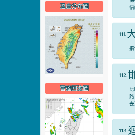
佛
溫度分布圖
悟
111.
指
112.
雷達回波圖
比
路
去
113.