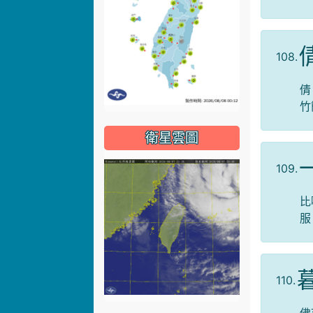
108.
倩
竹
衛星雲圖
109.
比
服
110.