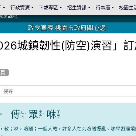
考
行政資源
下載專區
招生資訊
行事曆
校園生
教育課程
教育課程
19 桃園市家長會與桃園女子美容商業童也工會義剪活動
19 桃園市家長會與桃園女子美容商業童也工會義剪活動
教育課程
教育課程
2 國際獅子會與本校師生歲末感恩活動
2 國際獅子會與本校師生歲末感恩活動
2 國際獅子會贈送本校學生耶誕禮物
2 國際獅子會贈送本校學生耶誕禮物
禮物
禮物
學金
學金
師生與國際獅子會獅兄、師姐同樂
師生與國際獅子會獅兄、師姐同樂
公共關係
公共關係
政令宣導 桃園市政府關心您!
026城鎮韌性(防空)演習」
首頁
一
傅
眾
咻
ㄓ
ㄒ
ㄈ
ㄧ
ˋ
ㄨ
ˋ
ㄧ
ㄨ
ㄥ
ㄡ
，教；咻，喧鬧；一個人教，許多人在旁喧鬧擾亂。喻學習環境