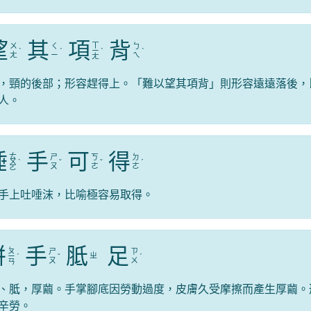
望
其
項
背
ㄒ
ㄨ
ㄑ
ㄅ
ˋ
ˊ
ㄧ
ˋ
ˋ
ㄤ
ㄧ
ㄟ
ㄤ
，頸的後部；形容趕得上。「難以望其項背」則形容遠遠落後，
人。
唾
手
可
得
ㄊ
ㄕ
ㄎ
ㄉ
ㄨ
ˋ
ˇ
ˇ
ˊ
ㄡ
ㄜ
ㄜ
ㄛ
手上吐唾沫，比喻極容易取得。
胼
手
胝
足
ㄆ
ㄕ
ㄗ
ㄓ
ㄧ
ˊ
ˇ
ˊ
ㄡ
ㄨ
ㄢ
、胝，厚繭。手掌腳底因勞動過度，皮膚久受摩擦而產生厚繭。
辛勞。