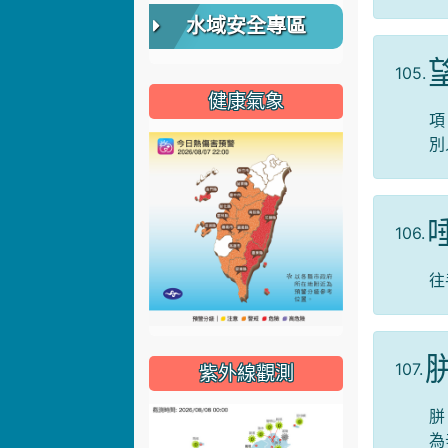
水域安全專區
105.
健康氣象
項
別
106.
往
107.
紫外線觀測
胼
為