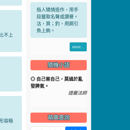
指人矯情造作，用手
段獵取名聲或讚譽。
沽，買；釣，用餌引
魚上鉤。
比不上
more...
隨機小語
◎ 自己害自己，莫過於亂
發脾氣。
證嚴法師
萌典查詢
形容極