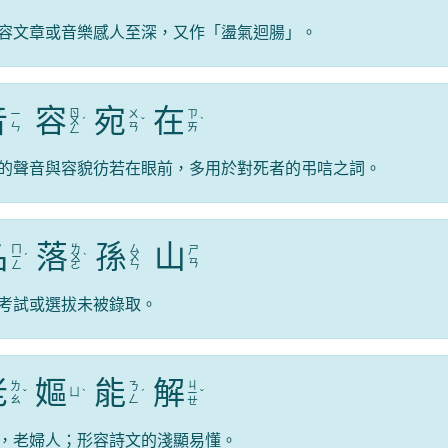
容文章或音樂感人至深，又作「盪氣迴腸」。
音
容
宛
在
ㄖ
ㄧ
ㄨ
ㄗ
ㄨ
ˊ
ˇ
ˋ
ㄣ
ㄢ
ㄞ
ㄥ
的聲音與容貌彷若在眼前，多用於對死者的弔唁之詞。
名
落
孫
山
ㄇ
ㄌ
ㄙ
ㄕ
ㄧ
ˊ
ㄨ
ˋ
ㄨ
ㄢ
ㄥ
ㄛ
ㄣ
考試或選拔未被錄取。
老
嫗
能
解
ㄐ
ㄌ
ㄋ
ㄩ
ˇ
ˋ
ˊ
ㄧ
ˇ
ㄠ
ㄥ
ㄝ
，老婦人；形容詩文的淺顯易懂。