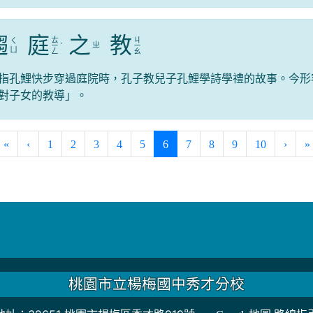
趨
庭
之
教
ㄊ
ㄐ
ㄑ
ㄓ
ㄧ
ˊ
ㄧ
ㄩ
ㄥ
ㄠ
指孔鯉快步穿過庭院時，孔子教兒子孔鯉學詩學禮的故事。今形
對子女的教導」。
(current)
«
‹
1
2
3
4
5
6
7
8
9
10
›
»
桃園市立楊梅國中秀才分校