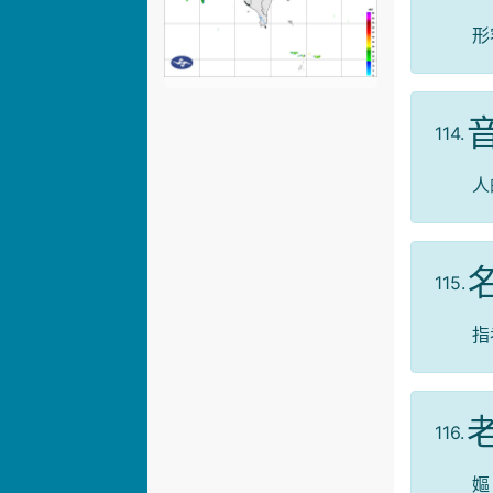
形
114.
人
115.
指
116.
嫗