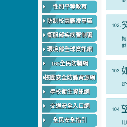
要
性別平等教育
防制校園霸凌專區
102.
衛服部疾病管制署
掬
似
環境部全球資訊網
165全民防騙網
103.
校園安全防護資源網
好
學校衛生資訊網
交通安全入口網
104.
全民安全指引
比