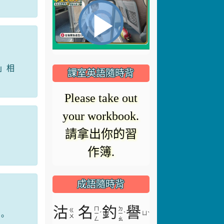
視
播
頻
播
」相
放
課室英語隨時背
放
器
Please take out
正
your workbook.
在
影
請拿出你的習
載
入。
作簿.
片
成語隨時背
沽
名
釣
譽
ㄇ
ㄉ
ㄍ
ˊ
ˋ
ㄩ
ˋ
。
ㄧ
ㄧ
ㄨ
ㄥ
ㄠ