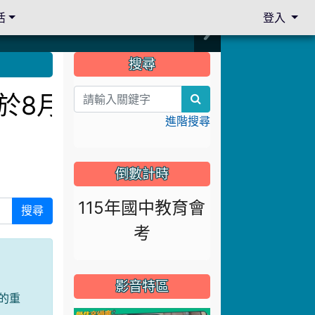
活
登入
:::
搜尋
訂於8月13日下午14:30
search
進階搜尋
倒數計時
115年國中教育會
搜尋
考
影音特區
的重