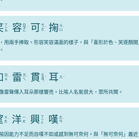
。
笑
容
可
掬
ㄒ
ㄖ
ㄎ
ㄐ
ㄧ
ˋ
ㄨ
ˊ
ˇ
ˊ
ㄜ
ㄩ
ㄠ
ㄥ
，用兩手捧取。形容笑容滿面的樣子。與「喜形於色、笑逐顏開
。
如
雷
貫
耳
ㄍ
ㄖ
ㄌ
ㄦ
ˊ
ˊ
ㄨ
ˋ
ˇ
ㄨ
ㄟ
ㄢ
像雷聲傳入耳朵那樣響亮。比喻人名氣很大，眾所共聞。
望
洋
興
嘆
ㄒ
ㄨ
ㄧ
ㄊ
ˋ
ˊ
ㄧ
ˋ
ㄤ
ㄤ
ㄢ
ㄥ
喻因能力不足而自嘆不如或感到無可奈何。與「無可奈何」義近