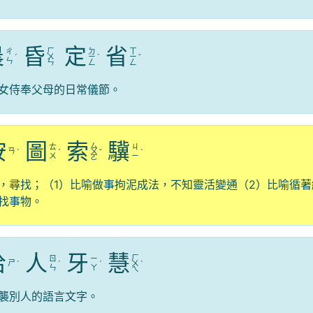
晨
昏
定
省
ㄏ
ㄉ
ㄒ
ㄔ
ˊ
ㄨ
ㄧ
ˋ
ㄧ
ˇ
ㄣ
ㄣ
ㄥ
ㄥ
女侍奉父母的日常儀節。
按
圖
索
驥
ㄙ
ㄊ
ㄐ
ㄢ
ˋ
ˊ
ㄨ
ˇ
ˋ
ㄨ
ㄧ
ㄛ
，尋找；（1）比喻做事拘泥成法，不知靈活變通（2）比喻循著
找事物。
拾
人
牙
慧
ㄏ
ㄖ
ㄧ
ㄕ
ˊ
ˊ
ˊ
ㄨ
ˋ
ㄣ
ㄚ
ㄟ
襲別人的語言文字。