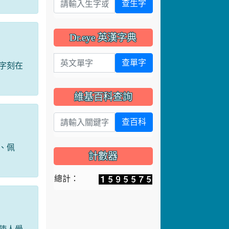
查生字
Dr.eye 英漢字典
英文單字
查單字
字刻在
維基百科查詢
查百科
、佩
計數器
總計：