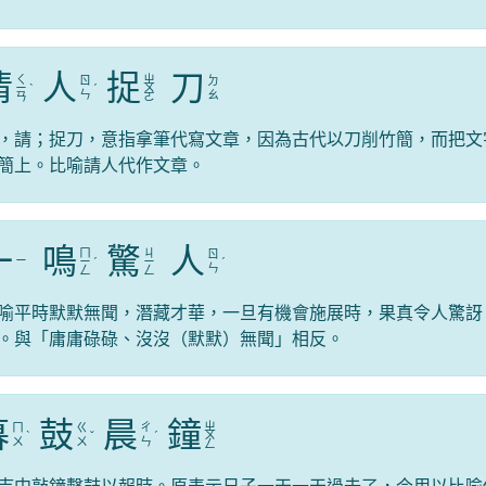
倩
人
捉
刀
ㄑ
ㄓ
ㄖ
ㄉ
ㄧ
ˋ
ˊ
ㄨ
ㄣ
ㄠ
ㄢ
ㄛ
，請；捉刀，意指拿筆代寫文章，因為古代以刀削竹簡，而把文
簡上。比喻請人代作文章。
一
鳴
驚
人
ㄇ
ㄐ
ㄖ
ㄧ
ㄧ
ˊ
ㄧ
ˊ
ㄣ
ㄥ
ㄥ
喻平時默默無聞，潛藏才華，一旦有機會施展時，果真令人驚訝
。與「庸庸碌碌、沒沒（默默）無聞」相反。
暮
鼓
晨
鐘
ㄓ
ㄇ
ㄍ
ㄔ
ˋ
ˇ
ˊ
ㄨ
ㄨ
ㄨ
ㄣ
ㄥ