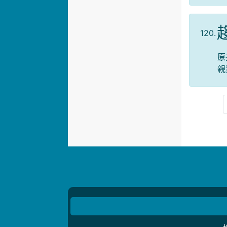
120.
原
親