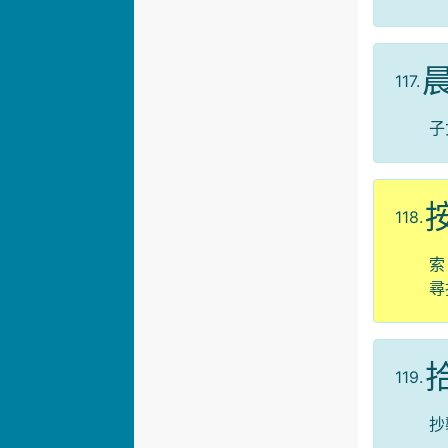
117.
子
118.
索
尋
119.
抄