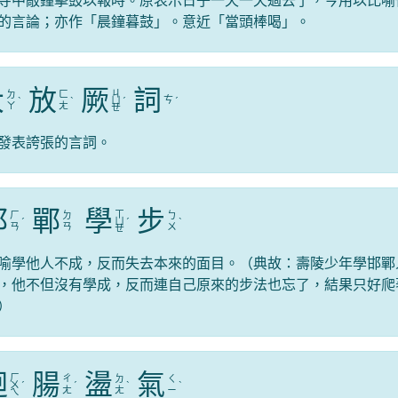
寺中敲鐘擊鼓以報時。原表示日子一天一天過去了，今用以比喻
的言論；亦作「晨鐘暮鼓」。意近「當頭棒喝」。
大
放
厥
詞
ㄐ
ㄉ
ㄈ
ㄘ
ˋ
ˋ
ㄩ
ˊ
ˊ
ㄚ
ㄤ
ㄝ
發表誇張的言詞。
邯
鄲
學
步
ㄒ
ㄏ
ㄉ
ㄅ
ˊ
ㄩ
ˊ
ˋ
ㄢ
ㄢ
ㄨ
ㄝ
喻學他人不成，反而失去本來的面目。（典故：壽陵少年學邯鄲
，他不但沒有學成，反而連自己原來的步法也忘了，結果只好爬
）
迴
腸
盪
氣
ㄏ
ㄔ
ㄉ
ㄑ
ㄨ
ˊ
ˊ
ˋ
ˋ
ㄤ
ㄤ
ㄧ
ㄟ