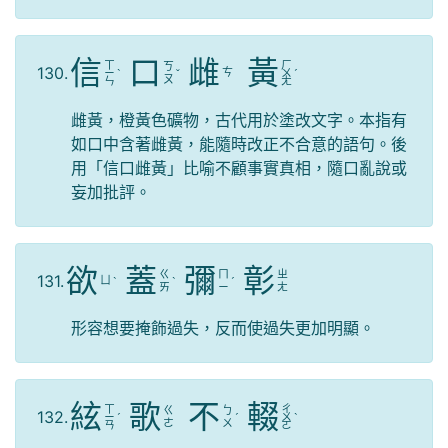
信
口
雌
黃
ㄒ
ㄏ
ㄎ
130.
ㄘ
ㄧ
ˋ
ˇ
ㄨ
ˊ
ㄡ
ㄣ
ㄤ
雌黃，橙黃色礦物，古代用於塗改文字。本指有
如口中含著雌黃，能隨時改正不合意的語句。後
用「信口雌黃」比喻不顧事實真相，隨口亂說或
妄加批評。
欲
蓋
彌
彰
ㄍ
ㄇ
ㄓ
131.
ㄩ
ˋ
ˋ
ˊ
ㄞ
ㄧ
ㄤ
形容想要掩飾過失，反而使過失更加明顯。
絃
歌
不
輟
ㄒ
ㄔ
ㄍ
ㄅ
132.
ㄧ
ˊ
ˊ
ㄨ
ˋ
ㄜ
ㄨ
ㄢ
ㄛ