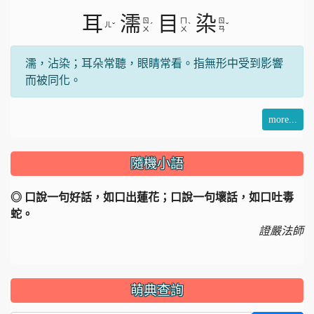
耳
濡
目
染
ㄖ
ㄇ
ㄖ
ㄦ
ˇ
ˊ
ˋ
ˇ
ㄨ
ㄨ
ㄢ
濡，沾染；耳朵常聽，眼睛常看。指無形中受到影響
而被同化。
more...
隨機小語
◎ 口說一句好話，如口出蓮花；口說一句壞話，如口吐毒
蛇。
證嚴法師
萌典查詢