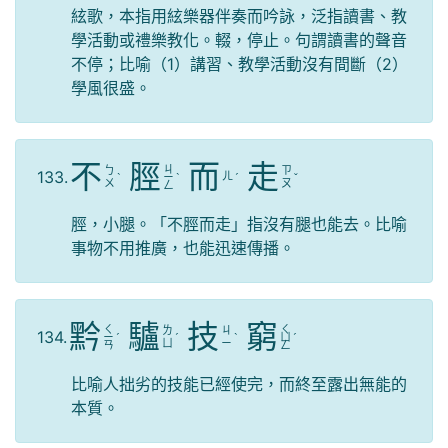
絃歌，本指用絃樂器伴奏而吟詠，泛指讀書、教
學活動或禮樂教化。輟，停止。句謂讀書的聲音
不停；比喻（1）講習、教學活動沒有間斷（2）
學風很盛。
不
脛
而
走
ㄐ
ㄅ
ㄗ
133.
ㄦ
ˋ
ㄧ
ˋ
ˊ
ˇ
ㄨ
ㄡ
ㄥ
脛，小腿。「不脛而走」指沒有腿也能去。比喻
事物不用推廣，也能迅速傳播。
黔
驢
技
窮
ㄑ
ㄑ
ㄌ
ㄐ
134.
ㄧ
ˊ
ˊ
ˋ
ㄩ
ˊ
ㄩ
ㄧ
ㄢ
ㄥ
比喻人拙劣的技能已經使完，而終至露出無能的
本質。