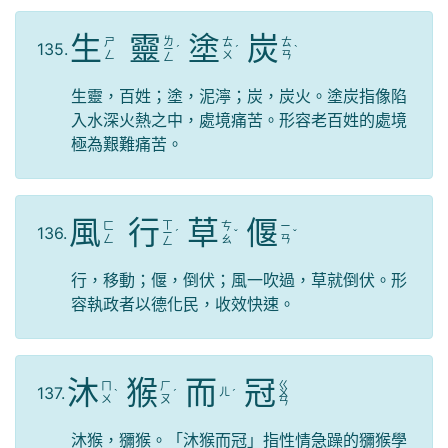
生
靈
塗
炭
ㄌ
ㄕ
ㄊ
ㄊ
135.
ㄧ
ˊ
ˊ
ˋ
ㄥ
ㄨ
ㄢ
ㄥ
生靈，百姓；塗，泥濘；炭，炭火。塗炭指像陷
入水深火熱之中，處境痛苦。形容老百姓的處境
極為艱難痛苦。
風
行
草
偃
ㄒ
ㄈ
ㄘ
ㄧ
136.
ㄧ
ˊ
ˇ
ˇ
ㄥ
ㄠ
ㄢ
ㄥ
行，移動；偃，倒伏；風一吹過，草就倒伏。形
容執政者以德化民，收效快速。
沐
猴
而
冠
ㄍ
ㄇ
ㄏ
137.
ㄦ
ˋ
ˊ
ˊ
ㄨ
ㄨ
ㄡ
ㄢ
沐猴，獼猴。「沐猴而冠」指性情急躁的獼猴學