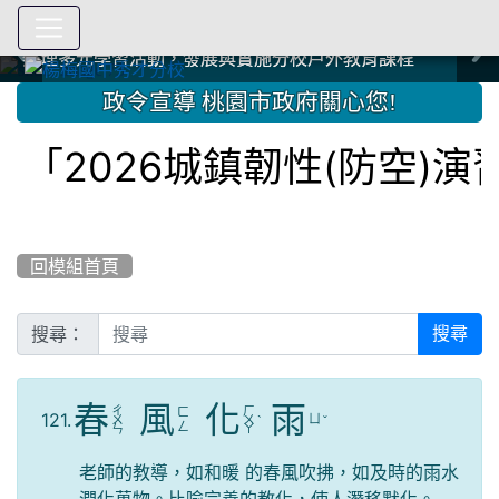
爭取社會資源，傳愛與溫暖：2024.3.19 桃園市家長會與桃
爭取社會資源，傳愛與溫暖：2024.3.19 桃園市家長會與桃
爭取社會資源，傳愛與溫暖：110.12.22 國際獅子會與本校
爭取社會資源，傳愛與溫暖：110.12.22 國際獅子會與本校
爭取社會資源，傳愛與溫暖：110.12.22 國際獅子會贈送本
爭取社會資源，傳愛與溫暖：110.12.22 國際獅子會贈送本
2023.12.27 聖誕感恩歌謠競賽；本校師生與國際獅子會獅
2023.12.27 聖誕感恩歌謠競賽；本校師生與國際獅子會獅
中國信託商業銀行 2023.04.22 愛傳球計畫
中國信託商業銀行 2023.04.22 愛傳球計畫
辦理多元學習活動，發展與實施分校戶外教育課程
辦理多元學習活動，發展與實施分校戶外教育課程
園女子美容商業童也工會義剪活動
園女子美容商業童也工會義剪活動
112學年度畢業學生與師長合照
112學年度畢業學生與師長合照
辦理多元學習活動，發展與實施分校戶外教育課程
辦理多元學習活動，發展與實施分校戶外教育課程
師生歲末感恩活動
師生歲末感恩活動
校學生耶誕禮物
校學生耶誕禮物
112.9.27參觀客家博覽會
112.9.27參觀客家博覽會
2023.12.27 國際獅子會贈送本校學生耶誕禮物
2023.12.27 國際獅子會贈送本校學生耶誕禮物
2023.12.27 國際獅子會贊助本校學生獎助學金
2023.12.27 國際獅子會贊助本校學生獎助學金
兄、師姐同樂
兄、師姐同樂
建置優質學習空間；合作互惠，建立良善公共關係
建置優質學習空間；合作互惠，建立良善公共關係
:::
政令宣導 桃園市政府關心您!
2026城鎮韌性(防空)演習
回模組首頁
搜尋：
搜尋
春
風
化
雨
ㄔ
ㄏ
ㄈ
121.
ㄩ
ㄨ
ㄨ
ˋ
ˇ
ㄥ
ㄣ
ㄚ
老師的教導，如和暖 的春風吹拂，如及時的雨水