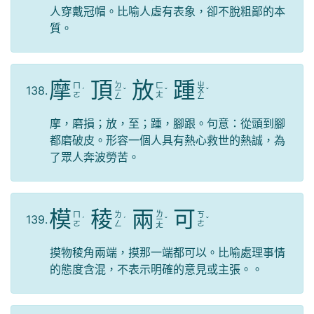
人穿戴冠帽。比喻人虛有表象，卻不脫粗鄙的本
質。
摩
頂
放
踵
ㄉ
ㄓ
ㄇ
ㄈ
138.
ˊ
ㄧ
ˇ
ˇ
ㄨ
ˇ
ㄛ
ㄤ
ㄥ
ㄥ
摩，磨損；放，至；踵，腳跟。句意：從頭到腳
都磨破皮。形容一個人具有熱心救世的熱誠，為
了眾人奔波勞苦。
模
稜
兩
可
ㄌ
ㄇ
ㄌ
ㄎ
139.
ˊ
ˊ
ㄧ
ˇ
ˇ
ㄛ
ㄥ
ㄜ
ㄤ
摸物稜角兩端，摸那一端都可以。比喻處理事情
的態度含混，不表示明確的意見或主張。。