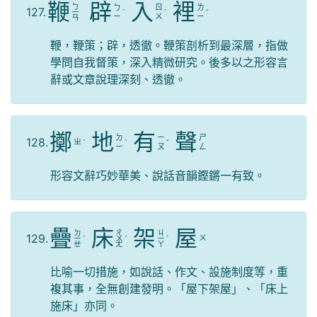
鞭
辟
入
裡
ㄅ
ㄅ
ㄖ
ㄌ
127.
ㄧ
ˋ
ˋ
ˇ
ㄧ
ㄨ
ㄧ
ㄢ
鞭，鞭策；辟，透徹。鞭策剖析到最深層，指做
學問自我督策，深入精微研究。後多以之形容言
辭或文章說理深刻、透徹。
擲
地
有
聲
ㄉ
ㄧ
ㄕ
128.
ㄓ
ˊ
ˋ
ˇ
ㄧ
ㄡ
ㄥ
形容文辭巧妙華美、說話音韻鏗鏘一有致。
疊
床
架
屋
ㄉ
ㄔ
ㄐ
129.
ㄨ
ㄧ
ˊ
ㄨ
ˊ
ㄧ
ˋ
ㄝ
ㄤ
ㄚ
比喻一切措施，如說話、作文、設施制度等，重
複其事，全無創建發明。「屋下架屋」、「床上
施床」亦同。