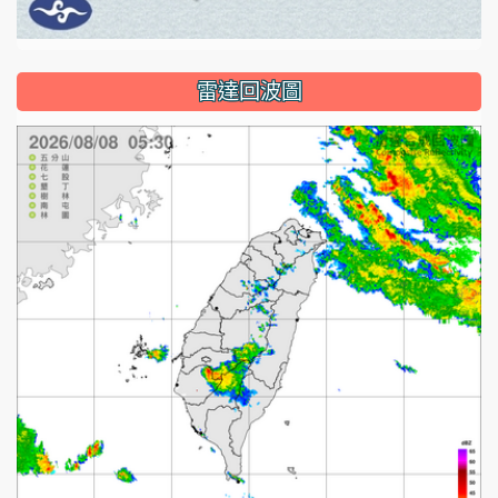
雷達回波圖