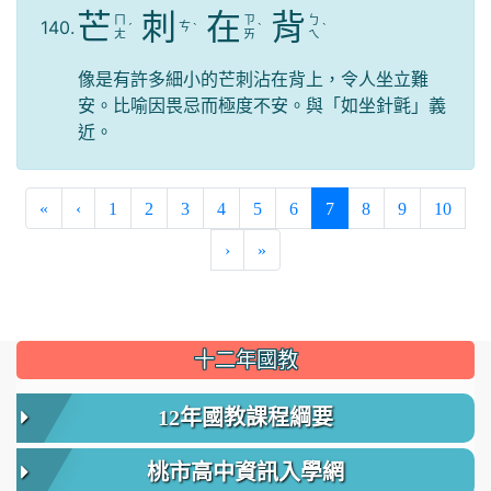
芒
刺
在
背
ㄇ
ㄗ
ㄅ
140.
ㄘ
ˊ
ˋ
ˋ
ˋ
ㄤ
ㄞ
ㄟ
像是有許多細小的芒刺沾在背上，令人坐立難
安。比喻因畏忌而極度不安。與「如坐針氈」義
近。
(current)
«
‹
1
2
3
4
5
6
7
8
9
10
›
»
:::
十二年國教
12年國教課程綱要
桃市高中資訊入學網