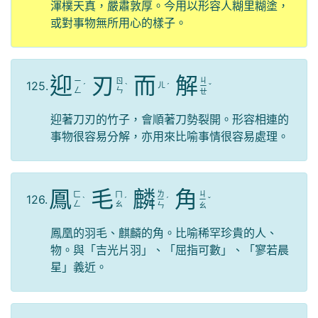
渾樸天真，嚴肅敦厚。今用以形容人糊里糊塗，
或對事物無所用心的樣子。
迎
刃
而
解
ㄐ
ㄧ
ㄖ
125.
ㄦ
ˊ
ˋ
ˊ
ㄧ
ˇ
ㄥ
ㄣ
ㄝ
迎著刀刃的竹子，會順著刀勢裂開。形容相連的
事物很容易分解，亦用來比喻事情很容易處理。
鳳
毛
麟
角
ㄌ
ㄐ
ㄈ
ㄇ
126.
ˋ
ˊ
ㄧ
ˊ
ㄧ
ˇ
ㄥ
ㄠ
ㄣ
ㄠ
鳳凰的羽毛、麒麟的角。比喻稀罕珍貴的人、
物。與「吉光片羽」、「屈指可數」、「寥若晨
星」義近。