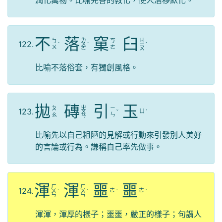
潤化萬物。比喻完善的教化，使人潛移默化。
不
落
窠
臼
ㄌ
ㄐ
ㄅ
ㄎ
122.
ˋ
ㄨ
ˋ
ㄧ
ˋ
ㄨ
ㄜ
ㄛ
ㄡ
比喻不落俗套，有獨創風格。
拋
磚
引
玉
ㄓ
ㄆ
ㄧ
123.
ㄩ
ㄨ
ˇ
ˋ
ㄠ
ㄣ
ㄢ
比喻先以自己粗陋的見解或行動來引發別人美好
的言論或行為。謙稱自己率先做事。
渾
渾
噩
噩
ㄏ
ㄏ
124.
ㄜ
ㄜ
ㄨ
ˊ
ㄨ
ˊ
ˋ
ˋ
ㄣ
ㄣ
渾渾，渾厚的樣子；噩噩，嚴正的樣子；句謂人