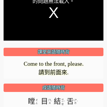
的問題無法載入。
a
modal
window.
課室英語隨時背
Come to the front, please.
請到前面來.
成語隨時背
瞠
目
結
舌
ㄐ
ㄔ
ㄇ
ㄕ
ˋ
ˊ
ˊ
ㄧ
ㄥ
ㄨ
ㄜ
ㄝ