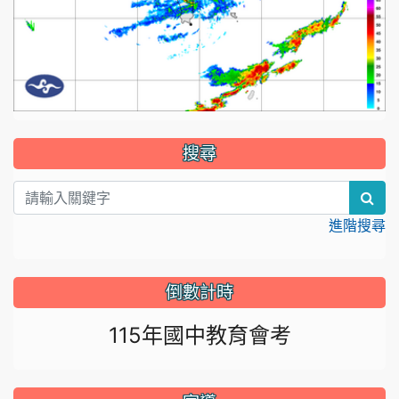
:::
搜尋
sea
進階搜尋
倒數計時
115年國中教育會考