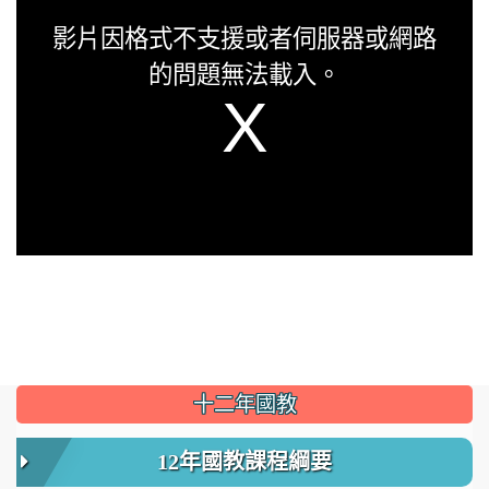
This
影片因格式不支援或者伺服器或網路
is
的問題無法載入。
a
modal
window.
:::
十二年國教
12年國教課程綱要