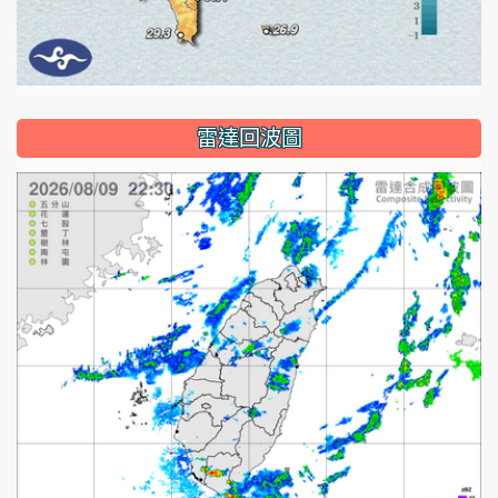
雷達回波圖