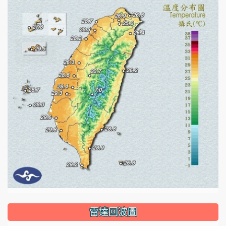
雷達回波圖