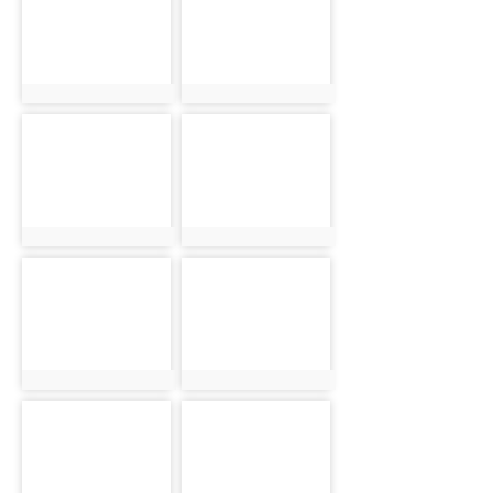
photo:1076
photo:1078
photo-1042
photo-1053
photo:1042
photo:1053
photo-1045
photo-1057
photo:1045
photo:1057
photo-1060
photo-1064