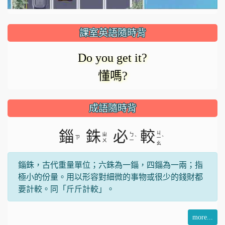
放
器
正
課室英語隨時背
在
影
Do you get it?
載
懂嗎?
入。
片
成語隨時背
錙
銖
必
較
ㄐ
ㄓ
ㄅ
ㄗ
ˋ
ˋ
ㄧ
ㄨ
ㄧ
ㄠ
錙銖，古代重量單位；六銖為一錙，四錙為一兩；指
極小的份量。用以形容對細微的事物或很少的錢財都
要計較。同「斤斤計較」。
more...