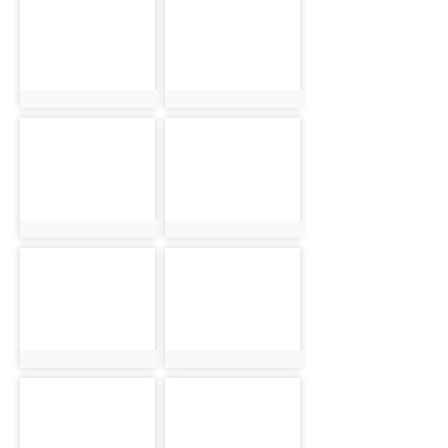
photo-1054
photo-1058
photo:1054
photo:1058
photo-1061
photo-1065
photo:1061
photo:1065
photo-1071
photo-1074
photo:1071
photo:1074
photo-1080
photo-1047