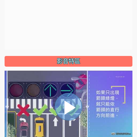
影音特區
視
播
頻
播
放