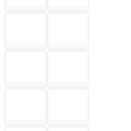
photo:1060
photo:1064
photo-1070
photo-1073
photo:1070
photo:1073
photo-1077
photo-1079
photo:1077
photo:1079
photo-1043
photo-1046
photo:1043
photo:1046