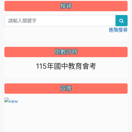
:::
搜尋
sea
進階搜尋
倒數計時
115年國中教育會考
宣導