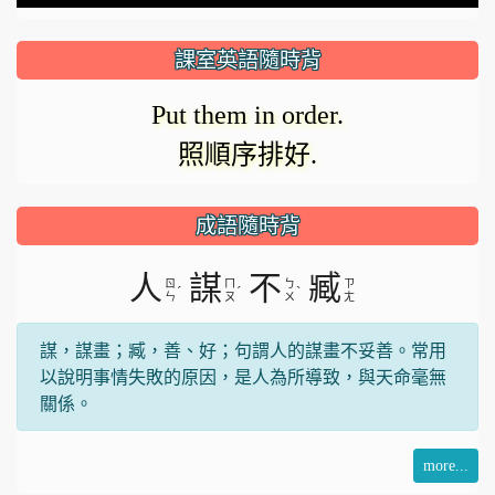
課室英語隨時背
Put them in order.
照順序排好.
成語隨時背
人
謀
不
臧
ㄖ
ㄇ
ㄅ
ㄗ
ˊ
ˊ
ˋ
ㄣ
ㄡ
ㄨ
ㄤ
謀，謀畫；臧，善、好；句謂人的謀畫不妥善。常用
以說明事情失敗的原因，是人為所導致，與天命毫無
關係。
more...