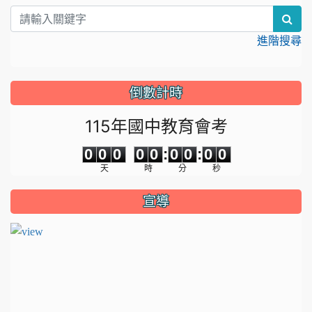
sea
進階搜尋
倒數計時
115年國中教育會考
0
0
0
0
0
0
0
0
0
0
0
0
0
0
:
0
0
:
0
0
天
時
分
秒
宣導