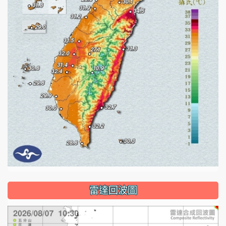
雷達回波圖