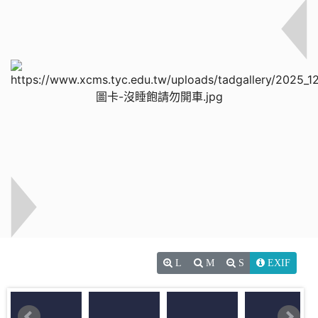
L
M
S
EXIF