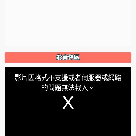
影音特區
This
影片因格式不支援或者伺服器或網路
is
的問題無法載入。
a
modal
window.