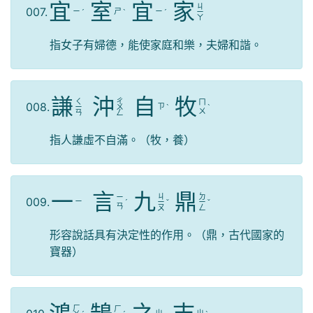
宜
室
宜
家
ㄐ
007.
ㄧ
ㄕ
ㄧ
ˊ
ˋ
ˊ
ㄧ
ㄚ
指女子有婦德，能使家庭和樂，夫婦和諧。
謙
沖
自
牧
ㄑ
ㄔ
ㄇ
008.
ㄗ
ㄧ
ㄨ
ˋ
ˋ
ㄨ
ㄢ
ㄥ
指人謙虛不自滿。（牧，養）
一
言
九
鼎
ㄐ
ㄉ
ㄧ
009.
ㄧ
ˊ
ㄧ
ˇ
ㄧ
ˇ
ㄢ
ㄡ
ㄥ
形容說話具有決定性的作用。（鼎，古代國家的
寶器）
ㄏ
ㄏ