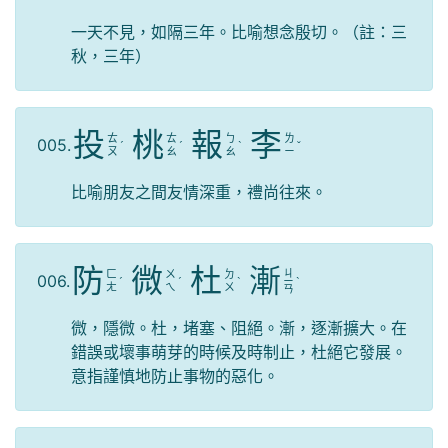
一天不見，如隔三年。比喻想念殷切。（註：三
秋，三年）
投
桃
報
李
ㄊ
ㄊ
ㄅ
ㄌ
005.
ˊ
ˊ
ˋ
ˇ
ㄡ
ㄠ
ㄠ
ㄧ
比喻朋友之間友情深重，禮尚往來。
防
微
杜
漸
ㄐ
ㄈ
ㄨ
ㄉ
006.
ˊ
ˊ
ˋ
ㄧ
ˋ
ㄤ
ㄟ
ㄨ
ㄢ
微，隱微。杜，堵塞、阻絕。漸，逐漸擴大。在
錯誤或壞事萌芽的時候及時制止，杜絕它發展。
意指謹慎地防止事物的惡化。