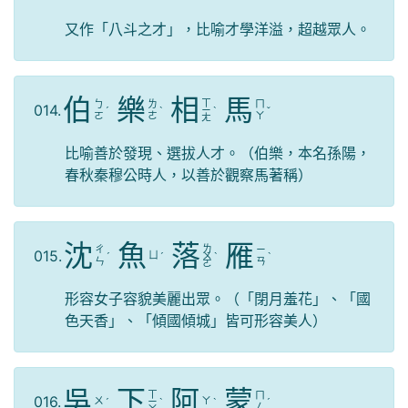
又作「八斗之才」，比喻才學洋溢，超越眾人。
伯
樂
相
馬
ㄒ
ㄅ
ㄌ
ㄇ
014.
ˊ
ˋ
ㄧ
ˋ
ˇ
ㄛ
ㄜ
ㄚ
ㄤ
比喻善於發現、選拔人才。（伯樂，本名孫陽，
春秋秦穆公時人，以善於觀察馬著稱）
沈
魚
落
雁
ㄌ
ㄔ
ㄧ
015.
ㄩ
ˊ
ˊ
ㄨ
ˋ
ˋ
ㄣ
ㄢ
ㄛ
形容女子容貌美麗出眾。（「閉月羞花」、「國
色天香」、「傾國傾城」皆可形容美人）
吳
下
阿
蒙
ㄒ
ㄇ
016.
ㄨ
ㄚ
ˊ
ㄧ
ˋ
ˋ
ˊ
ㄥ