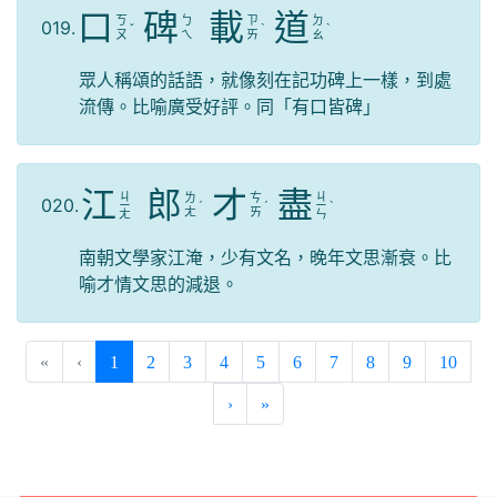
口
碑
載
道
ㄎ
ㄅ
ㄗ
ㄉ
019.
ˇ
ˋ
ˋ
ㄡ
ㄟ
ㄞ
ㄠ
眾人稱頌的話語，就像刻在記功碑上一樣，到處
流傳。比喻廣受好評。同「有口皆碑」
江
郎
才
盡
ㄐ
ㄐ
ㄌ
ㄘ
020.
ㄧ
ˊ
ˊ
ㄧ
ˋ
ㄤ
ㄞ
ㄤ
ㄣ
南朝文學家江淹，少有文名，晚年文思漸衰。比
喻才情文思的減退。
(current)
«
‹
1
2
3
4
5
6
7
8
9
10
›
»