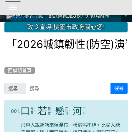
爭取社會資源，傳愛與溫暖：2024.3.19 桃園市家長會與桃
爭取社會資源，傳愛與溫暖：2024.3.19 桃園市家長會與桃
爭取社會資源，傳愛與溫暖：110.12.22 國際獅子會與本校
爭取社會資源，傳愛與溫暖：110.12.22 國際獅子會與本校
爭取社會資源，傳愛與溫暖：110.12.22 國際獅子會贈送本
爭取社會資源，傳愛與溫暖：110.12.22 國際獅子會贈送本
2023.12.27 聖誕感恩歌謠競賽；本校師生與國際獅子會獅
2023.12.27 聖誕感恩歌謠競賽；本校師生與國際獅子會獅
中國信託商業銀行 2023.04.22 愛傳球計畫
中國信託商業銀行 2023.04.22 愛傳球計畫
辦理多元學習活動，發展與實施分校戶外教育課程
辦理多元學習活動，發展與實施分校戶外教育課程
園女子美容商業童也工會義剪活動
園女子美容商業童也工會義剪活動
112學年度畢業學生與師長合照
112學年度畢業學生與師長合照
辦理多元學習活動，發展與實施分校戶外教育課程
辦理多元學習活動，發展與實施分校戶外教育課程
師生歲末感恩活動
師生歲末感恩活動
校學生耶誕禮物
校學生耶誕禮物
112.9.27參觀客家博覽會
112.9.27參觀客家博覽會
2023.12.27 國際獅子會贈送本校學生耶誕禮物
2023.12.27 國際獅子會贈送本校學生耶誕禮物
2023.12.27 國際獅子會贊助本校學生獎助學金
2023.12.27 國際獅子會贊助本校學生獎助學金
兄、師姐同樂
兄、師姐同樂
建置優質學習空間；合作互惠，建立良善公共關係
建置優質學習空間；合作互惠，建立良善公共關係
:::
政令宣導 桃園市政府關心您!
「2026城鎮韌性(防空)演
回模組首頁
搜尋：
搜尋
口
若
懸
河
ㄖ
ㄒ
ㄎ
ㄏ
001.
ˇ
ㄨ
ˋ
ㄩ
ˊ
ˊ
ㄡ
ㄜ
ㄛ
ㄢ
形容人說起話來像瀑布一樣滔滔不絕，比喻人能