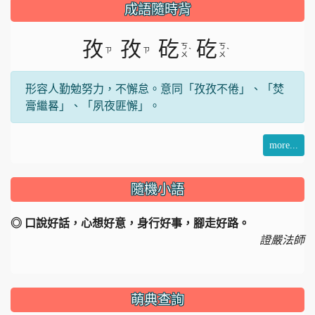
成語隨時背
孜
孜
矻
矻
ㄎ
ㄎ
ㄗ
ㄗ
ˋ
ˋ
ㄨ
ㄨ
形容人勤勉努力，不懈怠。意同「孜孜不倦」、「焚
膏繼晷」、「夙夜匪懈」。
more...
隨機小語
◎ 口說好話，心想好意，身行好事，腳走好路。
證嚴法師
萌典查詢