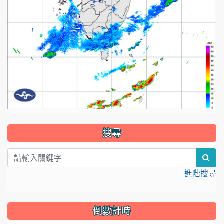
:::
搜尋
sear
進階搜尋
倒數計時