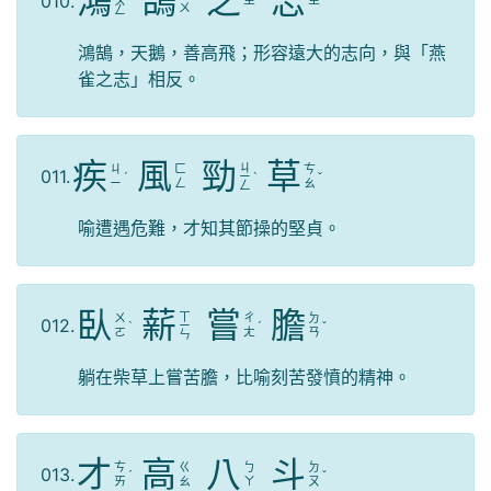
鴻
鵠
之
志
010.
ㄓ
ㄓ
ㄨ
ˊ
ˊ
ˋ
ㄨ
ㄥ
鴻鵠，天鵝，善高飛；形容遠大的志向，與「燕
雀之志」相反。
疾
風
勁
草
ㄐ
ㄐ
ㄈ
ㄘ
011.
ˊ
ㄧ
ˋ
ˇ
ㄧ
ㄥ
ㄠ
ㄥ
喻遭遇危難，才知其節操的堅貞。
臥
薪
嘗
膽
ㄒ
ㄨ
ㄔ
ㄉ
012.
ˋ
ㄧ
ˊ
ˇ
ㄛ
ㄤ
ㄢ
ㄣ
躺在柴草上嘗苦膽，比喻刻苦發憤的精神。
才
高
八
斗
ㄘ
ㄍ
ㄅ
ㄉ
013.
ˊ
ˇ
ㄞ
ㄠ
ㄚ
ㄡ