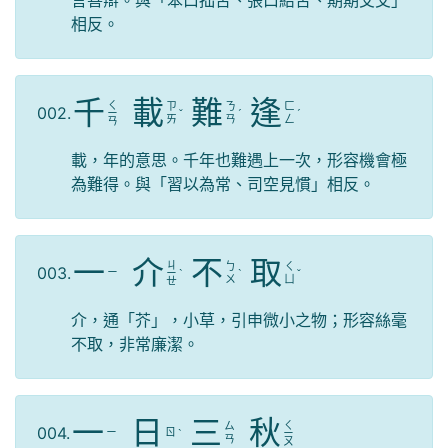
言善辯。與「笨口拙舌、張口結舌、期期艾艾」
相反。
千
載
難
逢
ㄑ
ㄗ
ㄋ
ㄈ
002.
ㄧ
ˇ
ˊ
ˊ
ㄞ
ㄢ
ㄥ
ㄢ
載，年的意思。千年也難遇上一次，形容機會極
為難得。與「習以為常、司空見慣」相反。
一
介
不
取
ㄐ
ㄅ
ㄑ
003.
ㄧ
ㄧ
ˋ
ˋ
ˇ
ㄨ
ㄩ
ㄝ
介，通「芥」，小草，引申微小之物；形容絲毫
不取，非常廉潔。
一
日
三
秋
ㄑ
ㄙ
004.
ㄧ
ㄖ
ˋ
ㄧ
ㄢ
ㄡ