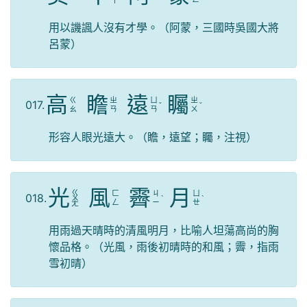
ㄚ
用以譏諷人沒有才學。（阿蒙，三國時吳國大將
呂蒙）
高
瞻
遠
矚
ㄍ
ㄓ
ㄩ
ㄓ
017.
ˇ
ˇ
ㄠ
ㄢ
ㄢ
ㄨ
形容人眼光遠大。（瞻，遠望；矚，注視）
光
風
霽
月
ㄍ
ㄈ
ㄐ
ㄩ
018.
ㄨ
ˋ
ˋ
ㄥ
ㄧ
ㄝ
ㄤ
用雨過天晴時的清風明月，比喻人坦蕩高尚的胸
懷品格。（光風，雨後初晴時的和風；霽，指雨
雪初晴）