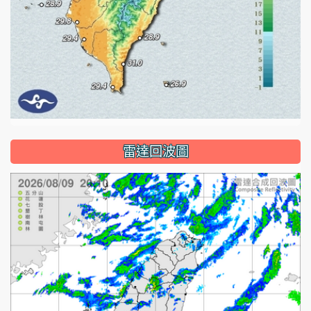
雷達回波圖