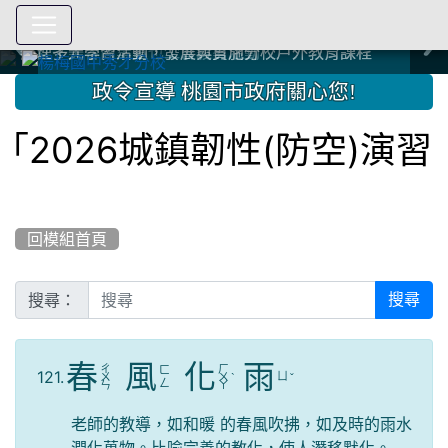
爭取社會資源，傳愛與溫暖：2024.3.19 桃園市家長會與桃
爭取社會資源，傳愛與溫暖：2024.3.19 桃園市家長會與桃
爭取社會資源，傳愛與溫暖：110.12.22 國際獅子會與本校
爭取社會資源，傳愛與溫暖：110.12.22 國際獅子會與本校
爭取社會資源，傳愛與溫暖：110.12.22 國際獅子會贈送本
爭取社會資源，傳愛與溫暖：110.12.22 國際獅子會贈送本
2023.12.27 聖誕感恩歌謠競賽；本校師生與國際獅子會獅
2023.12.27 聖誕感恩歌謠競賽；本校師生與國際獅子會獅
中國信託商業銀行 2023.04.22 愛傳球計畫
中國信託商業銀行 2023.04.22 愛傳球計畫
辦理多元學習活動，發展與實施分校戶外教育課程
辦理多元學習活動，發展與實施分校戶外教育課程
園女子美容商業童也工會義剪活動
園女子美容商業童也工會義剪活動
112學年度畢業學生與師長合照
112學年度畢業學生與師長合照
辦理多元學習活動，發展與實施分校戶外教育課程
辦理多元學習活動，發展與實施分校戶外教育課程
師生歲末感恩活動
師生歲末感恩活動
校學生耶誕禮物
校學生耶誕禮物
112.9.27參觀客家博覽會
112.9.27參觀客家博覽會
2023.12.27 國際獅子會贈送本校學生耶誕禮物
2023.12.27 國際獅子會贈送本校學生耶誕禮物
2023.12.27 國際獅子會贊助本校學生獎助學金
2023.12.27 國際獅子會贊助本校學生獎助學金
兄、師姐同樂
兄、師姐同樂
建置優質學習空間；合作互惠，建立良善公共關係
建置優質學習空間；合作互惠，建立良善公共關係
:::
政令宣導 桃園市政府關心您!
026城鎮韌性(防空)演習」
回模組首頁
搜尋：
搜尋
春
風
化
雨
ㄔ
ㄏ
ㄈ
121.
ㄩ
ㄨ
ㄨ
ˋ
ˇ
ㄥ
ㄣ
ㄚ
老師的教導，如和暖 的春風吹拂，如及時的雨水