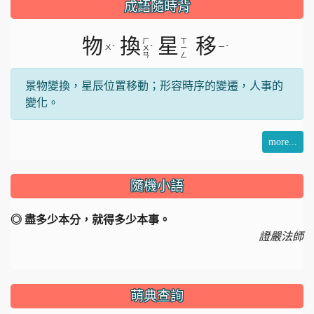
片
成語隨時背
物
換
星
移
ㄏ
ㄒ
ㄨ
ˋ
ˋ
ㄧ
ˊ
ㄨ
ㄧ
ㄢ
ㄥ
景物變換，星辰位置移動；形容時序的變遷，人事的
變化。
more...
隨機小語
◎ 盡多少本分，就得多少本事。
證嚴法師
萌典查詢