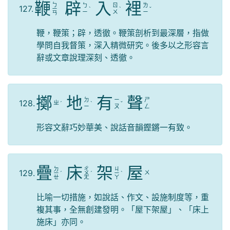
鞭
辟
入
裡
ㄅ
ㄅ
ㄖ
ㄌ
127.
ㄧ
ˋ
ˋ
ˇ
ㄧ
ㄨ
ㄧ
ㄢ
鞭，鞭策；辟，透徹。鞭策剖析到最深層，指做
學問自我督策，深入精微研究。後多以之形容言
辭或文章說理深刻、透徹。
擲
地
有
聲
ㄉ
ㄧ
ㄕ
128.
ㄓ
ˊ
ˋ
ˇ
ㄧ
ㄡ
ㄥ
形容文辭巧妙華美、說話音韻鏗鏘一有致。
疊
床
架
屋
ㄉ
ㄔ
ㄐ
129.
ㄨ
ㄧ
ˊ
ㄨ
ˊ
ㄧ
ˋ
ㄝ
ㄤ
ㄚ
比喻一切措施，如說話、作文、設施制度等，重
複其事，全無創建發明。「屋下架屋」、「床上
施床」亦同。