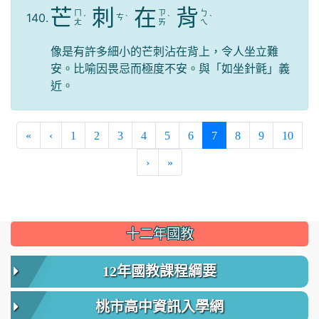
芒
刺
在
背
ㄇ
ㄗ
ㄅ
140.
ㄘ
ˊ
ˋ
ˋ
ˋ
ㄤ
ㄞ
ㄟ
像是有許多細小的芒刺沾在背上，令人坐立難
安。比喻因畏忌而極度不安。與「如坐針氈」義
近。
(current)
«
‹
1
2
3
4
5
6
7
8
9
10
›
»
:::
十二年國教
12年國教課程綱要
桃市高中資訊入學網