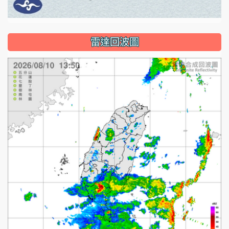
雷達回波圖