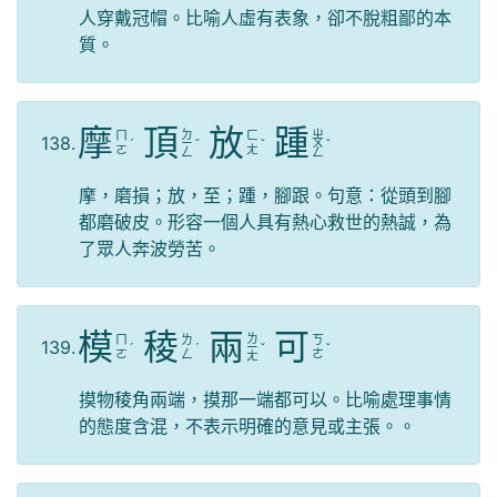
人穿戴冠帽。比喻人虛有表象，卻不脫粗鄙的本
質。
摩
頂
放
踵
ㄉ
ㄓ
ㄇ
ㄈ
138.
ˊ
ㄧ
ˇ
ˇ
ㄨ
ˇ
ㄛ
ㄤ
ㄥ
ㄥ
摩，磨損；放，至；踵，腳跟。句意：從頭到腳
都磨破皮。形容一個人具有熱心救世的熱誠，為
了眾人奔波勞苦。
模
稜
兩
可
ㄌ
ㄇ
ㄌ
ㄎ
139.
ˊ
ˊ
ㄧ
ˇ
ˇ
ㄛ
ㄥ
ㄜ
ㄤ
摸物稜角兩端，摸那一端都可以。比喻處理事情
的態度含混，不表示明確的意見或主張。。