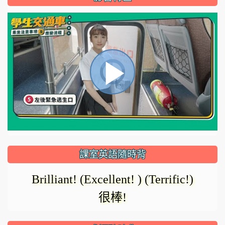
視
播
頻
播
放
放
器
正
課室英語隨時背
在
影
Brilliant! (Excellent! ) (Terrific!)
載
很棒!
入。