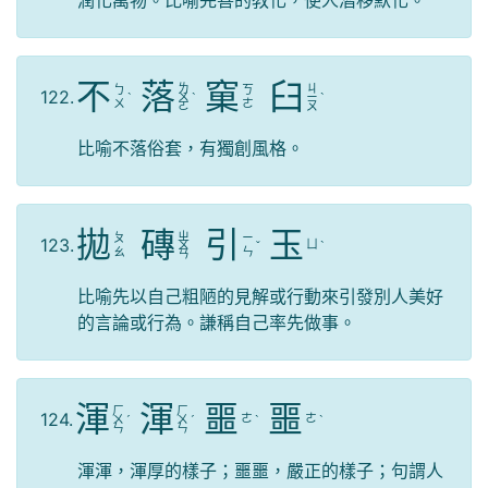
潤化萬物。比喻完善的教化，使人潛移默化。
不
落
窠
臼
ㄌ
ㄐ
ㄅ
ㄎ
122.
ˋ
ㄨ
ˋ
ㄧ
ˋ
ㄨ
ㄜ
ㄛ
ㄡ
比喻不落俗套，有獨創風格。
拋
磚
引
玉
ㄓ
ㄆ
ㄧ
123.
ㄩ
ㄨ
ˇ
ˋ
ㄠ
ㄣ
ㄢ
比喻先以自己粗陋的見解或行動來引發別人美好
的言論或行為。謙稱自己率先做事。
渾
渾
噩
噩
ㄏ
ㄏ
124.
ㄜ
ㄜ
ㄨ
ˊ
ㄨ
ˊ
ˋ
ˋ
ㄣ
ㄣ
渾渾，渾厚的樣子；噩噩，嚴正的樣子；句謂人