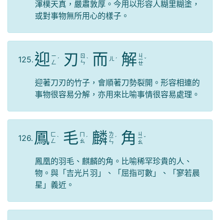
渾樸天真，嚴肅敦厚。今用以形容人糊里糊塗，
或對事物無所用心的樣子。
迎
刃
而
解
ㄐ
ㄧ
ㄖ
125.
ㄦ
ˊ
ˋ
ˊ
ㄧ
ˇ
ㄥ
ㄣ
ㄝ
迎著刀刃的竹子，會順著刀勢裂開。形容相連的
事物很容易分解，亦用來比喻事情很容易處理。
鳳
毛
麟
角
ㄌ
ㄐ
ㄈ
ㄇ
126.
ˋ
ˊ
ㄧ
ˊ
ㄧ
ˇ
ㄥ
ㄠ
ㄣ
ㄠ
鳳凰的羽毛、麒麟的角。比喻稀罕珍貴的人、
物。與「吉光片羽」、「屈指可數」、「寥若晨
星」義近。