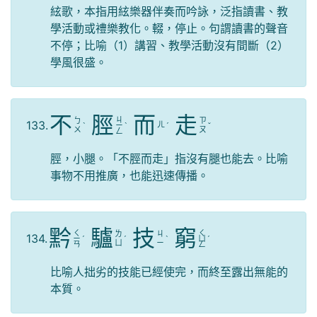
絃歌，本指用絃樂器伴奏而吟詠，泛指讀書、教
學活動或禮樂教化。輟，停止。句謂讀書的聲音
不停；比喻（1）講習、教學活動沒有間斷（2）
學風很盛。
不
脛
而
走
ㄐ
ㄅ
ㄗ
133.
ㄦ
ˋ
ㄧ
ˋ
ˊ
ˇ
ㄨ
ㄡ
ㄥ
脛，小腿。「不脛而走」指沒有腿也能去。比喻
事物不用推廣，也能迅速傳播。
黔
驢
技
窮
ㄑ
ㄑ
ㄌ
ㄐ
134.
ㄧ
ˊ
ˊ
ˋ
ㄩ
ˊ
ㄩ
ㄧ
ㄢ
ㄥ
比喻人拙劣的技能已經使完，而終至露出無能的
本質。