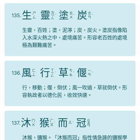
生
靈
塗
炭
ㄌ
ㄕ
ㄊ
ㄊ
135.
ㄧ
ˊ
ˊ
ˋ
ㄥ
ㄨ
ㄢ
ㄥ
生靈，百姓；塗，泥濘；炭，炭火。塗炭指像陷
入水深火熱之中，處境痛苦。形容老百姓的處境
極為艱難痛苦。
風
行
草
偃
ㄒ
ㄈ
ㄘ
ㄧ
136.
ㄧ
ˊ
ˇ
ˇ
ㄥ
ㄠ
ㄢ
ㄥ
行，移動；偃，倒伏；風一吹過，草就倒伏。形
容執政者以德化民，收效快速。
沐
猴
而
冠
ㄍ
ㄇ
ㄏ
137.
ㄦ
ˋ
ˊ
ˊ
ㄨ
ㄨ
ㄡ
ㄢ
沐猴，獼猴。「沐猴而冠」指性情急躁的獼猴學