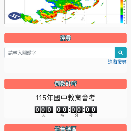
:::
搜尋
sear
進階搜尋
倒數計時
115年國中教育會考
0
0
0
0
0
0
0
0
0
0
0
0
0
0
:
0
0
:
0
0
天
時
分
秒
影音特區