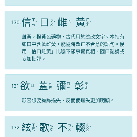
信
口
雌
黃
ㄒ
ㄏ
ㄎ
130.
ㄘ
ㄧ
ˋ
ˇ
ㄨ
ˊ
ㄡ
ㄣ
ㄤ
雌黃，橙黃色礦物，古代用於塗改文字。本指有
如口中含著雌黃，能隨時改正不合意的語句。後
用「信口雌黃」比喻不顧事實真相，隨口亂說或
妄加批評。
欲
蓋
彌
彰
ㄍ
ㄇ
ㄓ
131.
ㄩ
ˋ
ˋ
ˊ
ㄞ
ㄧ
ㄤ
形容想要掩飾過失，反而使過失更加明顯。
絃
歌
不
輟
ㄒ
ㄔ
ㄍ
ㄅ
132.
ㄧ
ˊ
ˊ
ㄨ
ˋ
ㄜ
ㄨ
ㄢ
ㄛ