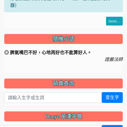
器）
more...
隨機小語
◎ 脾氣嘴巴不好，心地再好也不能算好人。
證嚴法師
萌典查詢
查生字
Dr.eye 英漢字典