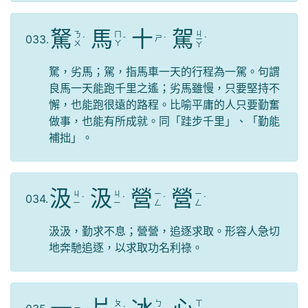
駑
馬
十
駕
ㄐ
ㄋ
ㄇ
033.
ㄕ
ˊ
ˇ
ˊ
ㄧ
ˋ
ㄨ
ㄚ
ㄚ
駑，劣馬；駕，指馬車一天的行程為一駕。句謂
良馬一天能跑千里之遙；劣馬雖慢，只要堅持不
懈，也能跑很遠的路程。比喻平庸的人只要勤奮
做事，也能有所成就。同「跬步千里」、「勤能
補拙」。
汲
汲
營
營
ㄐ
ㄐ
ㄧ
ㄧ
034.
ˊ
ˊ
ˊ
ˊ
ㄧ
ㄧ
ㄥ
ㄥ
汲汲，勤求不息；營營，追逐求取。形容人急切
地奔馳追逐，以求取功名利祿。
ㄆ
ㄅ
ㄒ