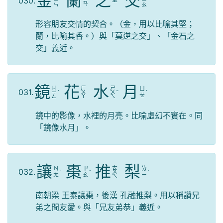
金
蘭
之
交
030.
ㄓ
ㄧ
ˊ
ㄧ
ㄢ
ㄣ
ㄠ
形容朋友交情的契合。（金，用以比喻其堅；
蘭，比喻其香。）與「莫逆之交」、「金石之
交」義近。
鏡
花
水
月
ㄐ
ㄏ
ㄕ
ㄩ
031.
ㄧ
ˋ
ㄨ
ㄨ
ˇ
ˋ
ㄝ
ㄥ
ㄚ
ㄟ
鏡中的影像，水裡的月亮。比喻虛幻不實在。同
「鏡像水月」。
讓
棗
推
梨
ㄊ
ㄖ
ㄗ
ㄌ
032.
ˋ
ˇ
ㄨ
ˊ
ㄤ
ㄠ
ㄧ
ㄟ
南朝梁 王泰讓棗，後漢 孔融推梨。用以稱讚兄
弟之間友愛。與「兄友弟恭」義近。