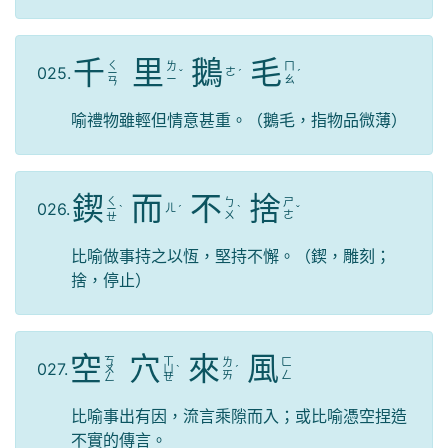
千
里
鵝
毛
ㄑ
ㄌ
ㄇ
025.
ㄜ
ㄧ
ˇ
ˊ
ˊ
ㄧ
ㄠ
ㄢ
喻禮物雖輕但情意甚重。（鵝毛，指物品微薄）
鍥
而
不
捨
ㄑ
ㄅ
ㄕ
026.
ㄦ
ㄧ
ˋ
ˊ
ˋ
ˇ
ㄨ
ㄜ
ㄝ
比喻做事持之以恆，堅持不懈。（鍥，雕刻；
捨，停止）
空
穴
來
風
ㄎ
ㄒ
ㄌ
ㄈ
027.
ㄨ
ㄩ
ˋ
ˊ
ㄞ
ㄥ
ㄥ
ㄝ
比喻事出有因，流言乘隙而入；或比喻憑空捏造
不實的傳言。