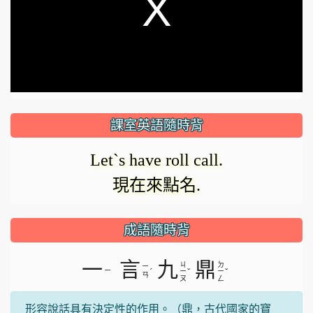
modal
window.
課室英語隨時背
Let`s have roll call.
現在來點名.
成語隨時背
一
言
九
鼎
ㄐ
ㄉ
ㄧ
ㄧ
ˊ
ˇ
ˇ
ㄧ
ㄧ
ㄢ
ㄡ
ㄥ
形容說話具有決定性的作用。（鼎，古代國家的寶