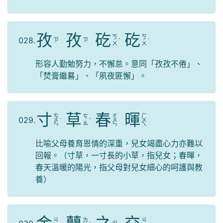
孜
孜
矻
矻
ㄎ
ㄎ
028.
ㄗ
ㄗ
ˋ
ˋ
ㄨ
ㄨ
形容人勤勉努力，不懈怠。意同「孜孜不倦」、
「焚膏繼晷」、「夙夜匪懈」。
寸
草
春
暉
ㄘ
ㄔ
ㄏ
ㄘ
029.
ㄨ
ˋ
ˇ
ㄨ
ㄨ
ㄠ
ㄣ
ㄣ
ㄟ
比喻父母養育恩情的深重，兒女竭盡心力亦難以
回報。（寸草，一寸長的小草，指兒女；春暉，
春天溫暖的陽光，指父母對兒女細心的呵護與教
養）
ㄐ
ㄐ
ㄌ