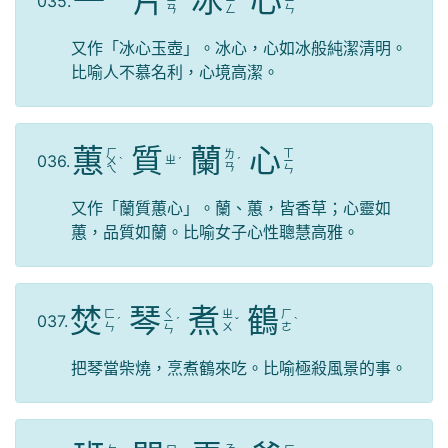
一
片
冰
心
035.
ㄧ
ㄧ
ˋ
ㄧ
ㄧ
ㄢ
ㄥ
ㄣ
又作「冰心玉壺」。冰心，心如冰般純潔清明。
比喻人不慕名利，心境高潔。
蕙
質
蘭
心
ㄏ
ㄒ
ㄌ
036.
ㄓ
ㄨ
ˋ
ˊ
ˊ
ㄧ
ㄢ
ㄟ
ㄣ
又作「蘭質蕙心」。蘭、蕙，皆香草；心靈如
蕙，品質如蘭。比喻女子心性聰慧高雅。
焚
琴
煮
鶴
ㄑ
ㄈ
ㄓ
ㄏ
037.
ˊ
ㄧ
ˊ
ˇ
ˋ
ㄣ
ㄨ
ㄜ
ㄣ
把琴當柴燒，烹煮鶴來吃。比喻極殺風景的事。