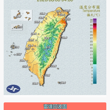
雷達回波圖