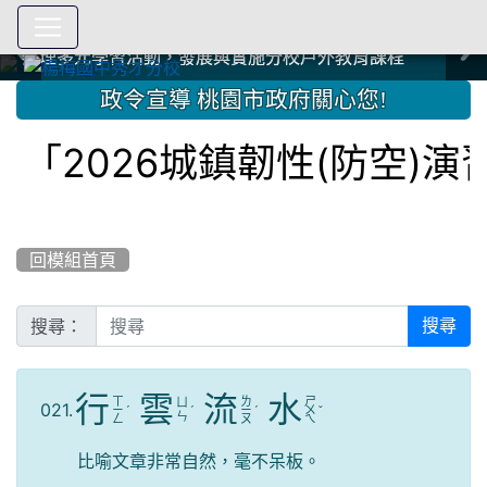
爭取社會資源，傳愛與溫暖：2024.3.19 桃園市家長會與桃
爭取社會資源，傳愛與溫暖：2024.3.19 桃園市家長會與桃
爭取社會資源，傳愛與溫暖：110.12.22 國際獅子會與本校
爭取社會資源，傳愛與溫暖：110.12.22 國際獅子會與本校
爭取社會資源，傳愛與溫暖：110.12.22 國際獅子會贈送本
爭取社會資源，傳愛與溫暖：110.12.22 國際獅子會贈送本
2023.12.27 聖誕感恩歌謠競賽；本校師生與國際獅子會獅
2023.12.27 聖誕感恩歌謠競賽；本校師生與國際獅子會獅
中國信託商業銀行 2023.04.22 愛傳球計畫
中國信託商業銀行 2023.04.22 愛傳球計畫
辦理多元學習活動，發展與實施分校戶外教育課程
辦理多元學習活動，發展與實施分校戶外教育課程
園女子美容商業童也工會義剪活動
園女子美容商業童也工會義剪活動
112學年度畢業學生與師長合照
112學年度畢業學生與師長合照
辦理多元學習活動，發展與實施分校戶外教育課程
辦理多元學習活動，發展與實施分校戶外教育課程
師生歲末感恩活動
師生歲末感恩活動
校學生耶誕禮物
校學生耶誕禮物
112.9.27參觀客家博覽會
112.9.27參觀客家博覽會
2023.12.27 國際獅子會贈送本校學生耶誕禮物
2023.12.27 國際獅子會贈送本校學生耶誕禮物
2023.12.27 國際獅子會贊助本校學生獎助學金
2023.12.27 國際獅子會贊助本校學生獎助學金
兄、師姐同樂
兄、師姐同樂
建置優質學習空間；合作互惠，建立良善公共關係
建置優質學習空間；合作互惠，建立良善公共關係
:::
政令宣導 桃園市政府關心您!
2026城鎮韌性(防空)演習
回模組首頁
搜尋：
搜尋
行
雲
流
水
ㄒ
ㄌ
ㄕ
ㄩ
021.
ㄧ
ˊ
ˊ
ㄧ
ˊ
ㄨ
ˇ
ㄣ
ㄥ
ㄡ
ㄟ
比喻文章非常自然，毫不呆板。