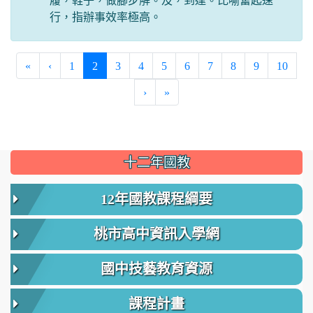
履，鞋子，做腳步解。及，到達。比喻奮起速
行，指辦事效率極高。
(current)
«
‹
1
2
3
4
5
6
7
8
9
10
›
»
:::
十二年國教
12年國教課程綱要
桃市高中資訊入學網
國中技藝教育資源
課程計畫