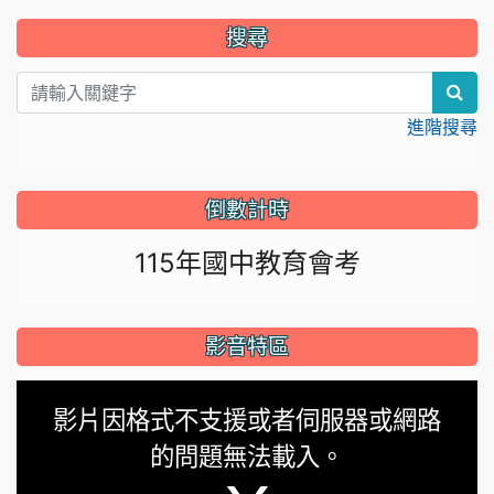
:::
搜尋
sear
進階搜尋
倒數計時
115年國中教育會考
影音特區
This
影片因格式不支援或者伺服器或網路
is
的問題無法載入。
a