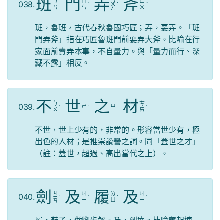
班
門
弄
斧
ㄋ
ㄅ
ㄇ
ㄈ
038.
ˊ
ㄨ
ˋ
ˇ
ㄢ
ㄣ
ㄨ
ㄥ
班，魯班，古代春秋魯國巧匠；弄，耍弄。「班
門弄斧」指在巧匠魯班門前耍弄大斧。比喻在行
家面前賣弄本事，不自量力。與「量力而行、深
藏不露」相反。
不
世
之
材
ㄅ
ㄘ
039.
ㄕ
ㄓ
ˊ
ˋ
ˊ
ㄨ
ㄞ
不世，世上少有的，非常的。形容當世少有，極
出色的人材；是推崇讚譽之詞。同「蓋世之才」
（註：蓋世，超過、高出當代之上）。
劍
及
履
及
ㄐ
ㄐ
ㄌ
ㄐ
040.
ㄧ
ˋ
ˊ
ˇ
ˊ
ㄧ
ㄩ
ㄧ
ㄢ