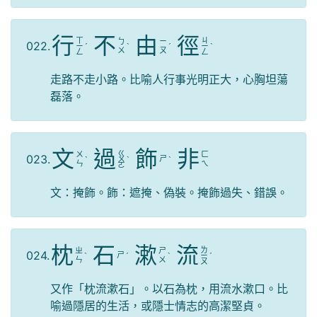
行
不
由
徑
ㄒ
ㄐ
ㄅ
ㄧ
022.
ㄧ
ˊ
ˋ
ˊ
ㄧ
ˋ
ㄨ
ㄡ
ㄥ
ㄥ
走路不走小路。比喻人行事光明正大，心胸坦蕩
磊落。
文
過
飾
非
ㄍ
ㄨ
ㄈ
023.
ㄕ
ˋ
ㄨ
ˋ
ˋ
ㄣ
ㄟ
ㄛ
文：掩飾。飾：遮掩、偽裝。掩飾過失、錯誤。
枕
石
漱
流
ㄌ
ㄓ
ㄕ
024.
ㄕ
ˋ
ˊ
ˋ
ㄧ
ˊ
ㄣ
ㄨ
ㄡ
又作「枕流漱石」。以石為枕，用流水漱口。比
喻過隱居的生活，或隱士情志的高潔堅貞。