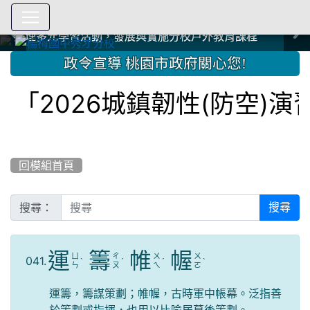
爭取社會資源，傳愛與溫暖：2024.3.19 桃園市家長會與桃
爭取社會資源，傳愛與溫暖：2024.3.19 桃園市家長會與桃
爭取社會資源，傳愛與溫暖：110.12.22 國際獅子會與本校
爭取社會資源，傳愛與溫暖：110.12.22 國際獅子會與本校
爭取社會資源，傳愛與溫暖：110.12.22 國際獅子會贈送本
爭取社會資源，傳愛與溫暖：110.12.22 國際獅子會贈送本
2023.12.27 聖誕感恩歌謠競賽；本校師生與國際獅子會獅
2023.12.27 聖誕感恩歌謠競賽；本校師生與國際獅子會獅
中國信託商業銀行 2023.04.22 愛傳球計畫
中國信託商業銀行 2023.04.22 愛傳球計畫
辦理多元學習活動，發展與實施分校戶外教育課程
辦理多元學習活動，發展與實施分校戶外教育課程
園女子美容商業童也工會義剪活動
園女子美容商業童也工會義剪活動
112學年度畢業學生與師長合照
112學年度畢業學生與師長合照
辦理多元學習活動，發展與實施分校戶外教育課程
辦理多元學習活動，發展與實施分校戶外教育課程
師生歲末感恩活動
師生歲末感恩活動
校學生耶誕禮物
校學生耶誕禮物
112.9.27參觀客家博覽會
112.9.27參觀客家博覽會
2023.12.27 國際獅子會贈送本校學生耶誕禮物
2023.12.27 國際獅子會贈送本校學生耶誕禮物
2023.12.27 國際獅子會贊助本校學生獎助學金
2023.12.27 國際獅子會贊助本校學生獎助學金
兄、師姐同樂
兄、師姐同樂
建置優質學習空間；合作互惠，建立良善公共關係
建置優質學習空間；合作互惠，建立良善公共關係
:::
政令宣導 桃園市政府關心您!
「2026城鎮韌性(防空)演
回模組首頁
搜尋：
搜尋
運
籌
帷
幄
ㄩ
ㄔ
ㄨ
ㄨ
041.
ˋ
ˊ
ˊ
ˋ
ㄣ
ㄡ
ㄟ
ㄛ
運籌，籌謀策劃；帷幄，古時軍中帳幕。泛指善