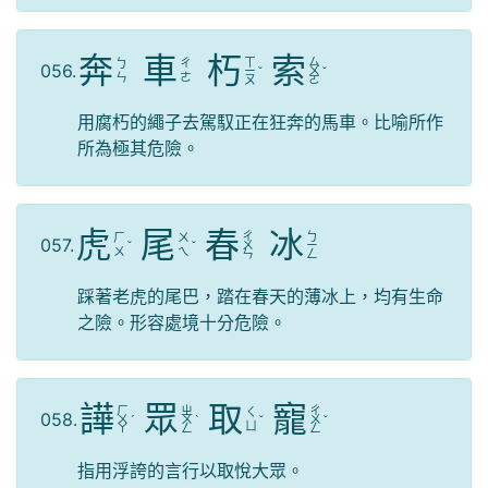
奔
車
朽
索
ㄒ
ㄙ
ㄅ
ㄔ
056.
ㄧ
ˇ
ㄨ
ˇ
ㄣ
ㄜ
ㄡ
ㄛ
用腐朽的繩子去駕馭正在狂奔的馬車。比喻所作
所為極其危險。
虎
尾
春
冰
ㄔ
ㄅ
ㄏ
ㄨ
057.
ˇ
ˇ
ㄨ
ㄧ
ㄨ
ㄟ
ㄣ
ㄥ
踩著老虎的尾巴，踏在春天的薄冰上，均有生命
之險。形容處境十分危險。
譁
眾
取
寵
ㄏ
ㄓ
ㄔ
ㄑ
058.
ㄨ
ˊ
ㄨ
ˋ
ˇ
ㄨ
ˇ
ㄩ
ㄚ
ㄥ
ㄥ
指用浮誇的言行以取悅大眾。