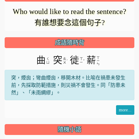
Who would like to read the sentence?
有誰想要念這個句子?
成語隨時背
曲
突
徙
薪
ㄒ
ㄑ
ㄊ
ㄒ
ˊ
ˇ
ㄧ
ㄩ
ㄨ
ㄧ
ㄣ
突，煙囪；彎曲煙囪，移開木材。比喻在禍患未發生
前，先採取防範措施，則災禍不會發生。同「防患未
然」、「未雨綢繆」。
more...
隨機小語