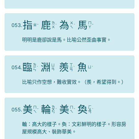
指
鹿
為
馬
ㄌ
ㄨ
ㄇ
053.
ㄓ
ˇ
ˋ
ˊ
ˇ
ㄨ
ㄟ
ㄚ
明明是鹿卻說是馬。比喻公然歪曲事實。
臨
淵
羨
魚
ㄌ
ㄒ
ㄩ
054.
ㄩ
ㄧ
ˊ
ㄧ
ˋ
ˊ
ㄢ
ㄣ
ㄢ
比喻只作空想，難收實效。（羨，希望得到。）
美
輪
美
奐
ㄌ
ㄏ
ㄇ
ㄇ
055.
ˇ
ㄨ
ˊ
ˇ
ㄨ
ˋ
ㄟ
ㄟ
ㄣ
ㄢ
輪：高大的樣子。奐：文彩鮮明的樣子。形容房
屋規模高大、裝飾華美。