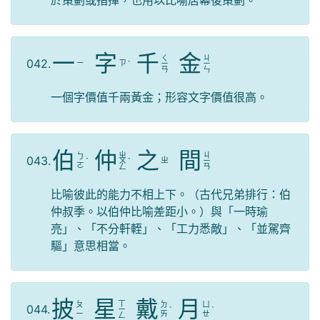
於策劃或指揮，也用以比喻居幕後策劃。
一
字
千
金
ㄑ
ㄐ
042.
ㄧ
ㄗ
ˋ
ㄧ
ㄧ
ㄢ
ㄣ
一個字價值千兩黃金；形容文字價值很高。
伯
仲
之
間
ㄓ
ㄐ
ㄅ
043.
ㄓ
ˊ
ㄨ
ˋ
ㄧ
ㄛ
ㄥ
ㄢ
比喻彼此的能力不相上下。（古代兄弟排行：伯
仲叔季。以伯仲比喻差距小。）與「一時瑜
亮」、「不分軒輊」、「工力悉敵」、「並駕齊
驅」意思相當。
披
星
戴
月
ㄒ
ㄆ
ㄉ
ㄩ
044.
ㄧ
ˋ
ˋ
ㄧ
ㄞ
ㄝ
ㄥ