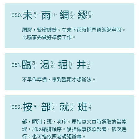
未
雨
綢
繆
ㄨ
ㄔ
ㄇ
050.
ㄩ
ˋ
ˇ
ˊ
ˊ
ㄟ
ㄡ
ㄡ
綢繆，緊密纏縛。在未下雨時把門窗綑綁牢固。
比喻事先做好準備工作。
臨
渴
掘
井
ㄌ
ㄐ
ㄐ
ㄎ
051.
ㄧ
ˊ
ˇ
ㄩ
ˊ
ㄧ
ˇ
ㄜ
ㄣ
ㄝ
ㄥ
不早作準備，事到臨頭才想辦法。
按
部
就
班
ㄐ
ㄅ
ㄅ
052.
ㄢ
ˋ
ˋ
ㄧ
ˋ
ㄨ
ㄢ
ㄡ
部，類別；班，次序。原指寫文章時選取適當義
理，加以編排順序。後指做事按照部署，依次進
行。也可指依照老規矩辦事。