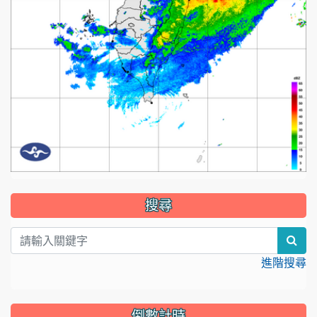
:::
搜尋
sear
進階搜尋
倒數計時