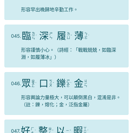
形容早出晚歸地辛勤工作。
臨
深
履
薄
ㄌ
ㄕ
ㄌ
ㄅ
045.
ㄧ
ˊ
ˇ
ˊ
ㄣ
ㄩ
ㄛ
ㄣ
形容謹慎小心。（詩經：「戰戰兢兢，如臨深
淵，如履薄冰」）
眾
口
鑠
金
ㄓ
ㄕ
ㄐ
ㄎ
046.
ㄨ
ˋ
ˇ
ㄨ
ˋ
ㄧ
ㄡ
ㄥ
ㄛ
ㄣ
形容輿論力量極大，可以顛倒黑白，混淆是非。
（註：鑠，熔化；金，泛指金屬）
好
整
以
暇
ㄒ
ㄏ
ㄓ
047.
ㄧ
ˋ
ˇ
ˇ
ㄧ
ˊ
ㄠ
ㄥ