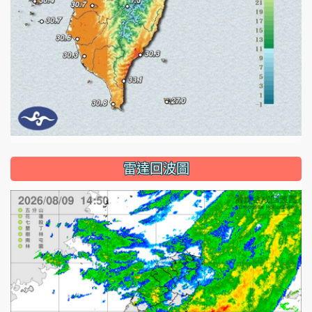
雷達回波圖