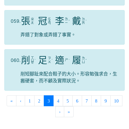
張
冠
李
戴
ㄍ
ㄓ
ㄌ
ㄉ
059.
ㄨ
ˇ
ˋ
ㄤ
ㄧ
ㄞ
ㄢ
弄錯了對象或弄錯了事實。
削
足
適
履
ㄒ
ㄗ
ㄌ
060.
ㄕ
ㄩ
ˋ
ˊ
ˋ
ˇ
ㄨ
ㄩ
ㄝ
削短腳趾來配合鞋子的大小。形容勉強求合，生
搬硬套，而不顧及實際狀況。
(current)
«
‹
1
2
3
4
5
6
7
8
9
10
›
»