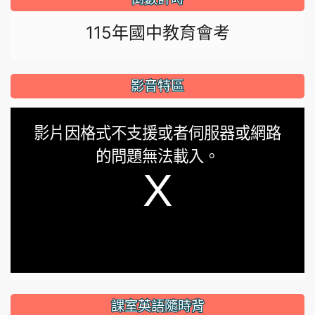
115年國中教育會考
影音特區
This
影片因格式不支援或者伺服器或網路
is
的問題無法載入。
a
modal
window.
課室英語隨時背