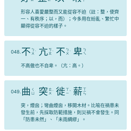
ㄚ
形容人喜愛嚴整而又能從容不迫（註：整，使齊
一、有秩序；以，而）；今多用在紛亂、繁忙中
顯得從容不迫的樣子。
不
亢
不
卑
ㄅ
ㄎ
ㄅ
ㄅ
048.
ˋ
ˋ
ˋ
ㄨ
ㄤ
ㄨ
ㄟ
不高傲也不自卑。（亢：高。）
曲
突
徙
薪
ㄒ
ㄑ
ㄊ
ㄒ
049.
ˊ
ˇ
ㄧ
ㄩ
ㄨ
ㄧ
ㄣ
突，煙囪；彎曲煙囪，移開木材。比喻在禍患未
發生前，先採取防範措施，則災禍不會發生。同
「防患未然」、「未雨綢繆」。