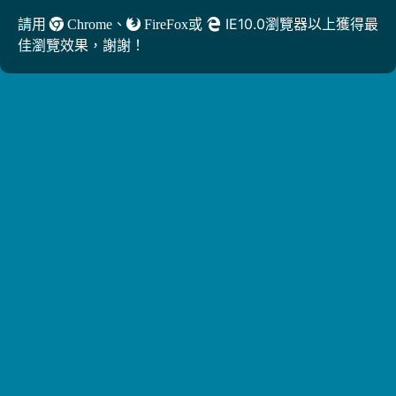
、
或
IE10.0瀏覽器以上獲得最
請用
Chrome
FireFox
佳瀏覽效果，謝謝！