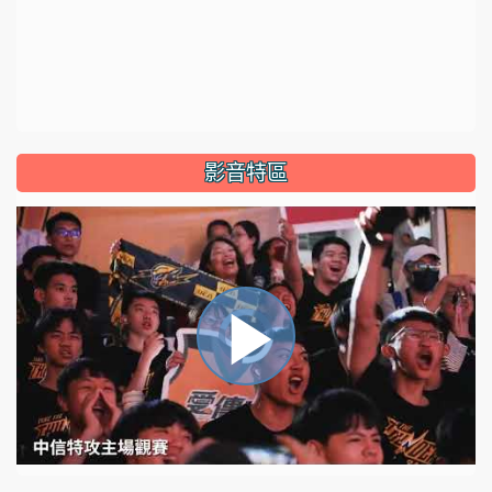
影音特區
視
播
頻
播
放
器