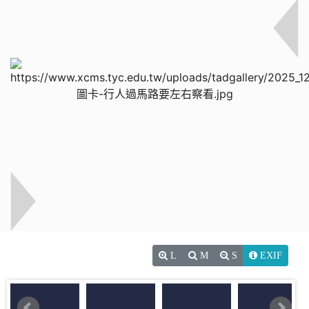
L
M
S
EXIF