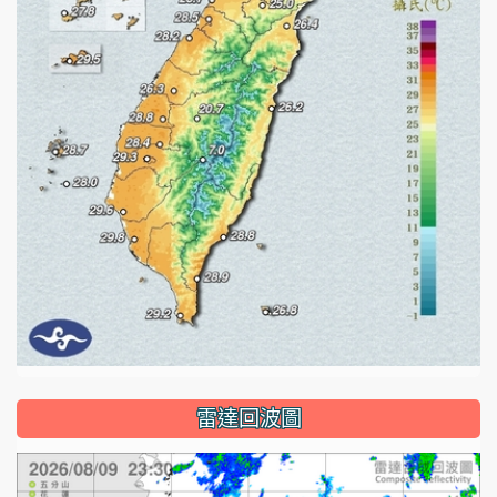
雷達回波圖