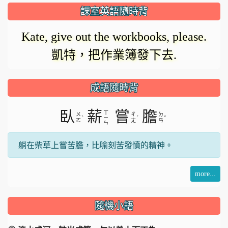
放
正
課室英語隨時背
在
影
Kate, give out the workbooks, please.
載
凱特，把作業簿發下去.
入。
片
成語隨時背
臥
薪
嘗
膽
ㄒ
ㄨ
ㄔ
ㄉ
ˋ
ˊ
ˇ
ㄧ
ㄛ
ㄤ
ㄢ
ㄣ
躺在柴草上嘗苦膽，比喻刻苦發憤的精神。
more...
隨機小語