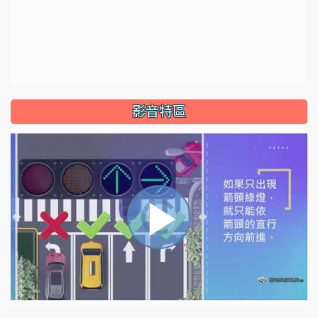
影音特區
視
播
頻
播
放
器