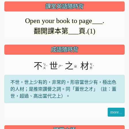
放
正
課室英語隨時背
在
影
Open your book to page___.
載
翻開課本第___頁.(1)
入。
片
成語隨時背
不
世
之
材
ㄅ
ㄘ
ˊ
ㄕ
ˋ
ㄓ
ˊ
ㄨ
ㄞ
不世，世上少有的，非常的。形容當世少有，極出色
的人材；是推崇讚譽之詞。同「蓋世之才」（註：蓋
世，超過、高出當代之上）。
more...