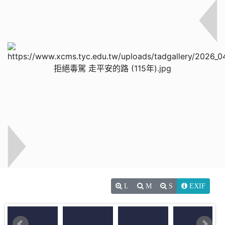
L
M
S
EXIF