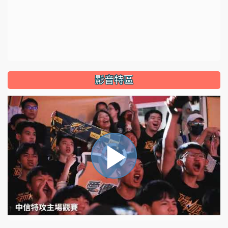
影音特區
視
播
頻
播
放
器