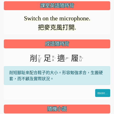
放
正
課室英語隨時背
在
影
Switch on the microphone.
載
把麥克風打開.
入。
片
成語隨時背
削
足
適
履
ㄒ
ㄗ
ㄌ
ˋ
ˊ
ㄕ
ˋ
ˇ
ㄩ
ㄨ
ㄩ
ㄝ
削短腳趾來配合鞋子的大小。形容勉強求合，生搬硬
套，而不顧及實際狀況。
more...
隨機小語