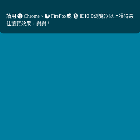
、
或
IE10.0瀏覽器以上獲得最
請用
Chrome
FireFox
佳瀏覽效果，謝謝！