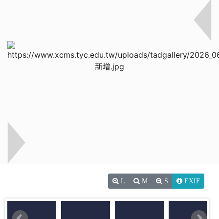
L
M
S
EXIF