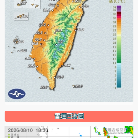
雷達回波圖