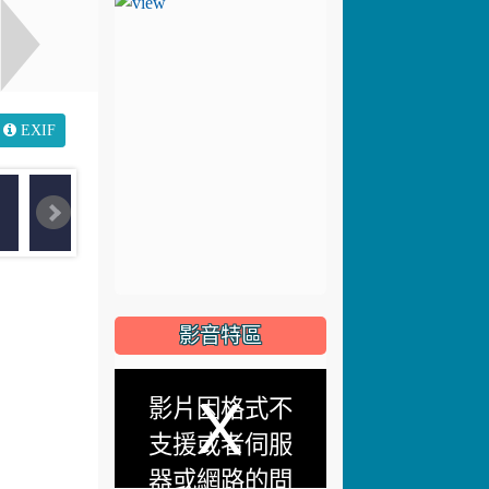
EXIF
影音特區
This
影片因格式不
is
支援或者伺服
a
器或網路的問