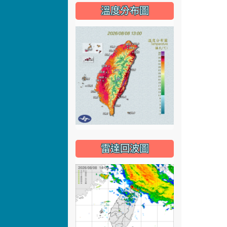
溫度分布圖
雷達回波圖