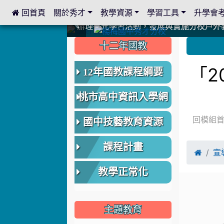
 回首頁
關於秀才
教學資源
學習工具
升學會
:::
中國信託商業銀行 2023.04.22 愛傳球計畫
中國信託商業銀行 2023.04.22 愛傳球計畫
辦理多元學習活動，發展與實施分校戶外
辦理多元學習活動，發展與實施分校戶外
爭取社會資源，傳愛與溫暖：2024.3.
爭取社會資源，傳愛與溫暖：2024.3.
112學年度畢業學生與師長合照
112學年度畢業學生與師長合照
辦理多元學習活動，發展與實施分校戶外
辦理多元學習活動，發展與實施分校戶外
爭取社會資源，傳愛與溫暖：110.12.2
爭取社會資源，傳愛與溫暖：110.12.2
爭取社會資源，傳愛與溫暖：110.12.2
爭取社會資源，傳愛與溫暖：110.12.2
112.9.27參觀客家博覽會
112.9.27參觀客家博覽會
2023.12.27 國際獅子會贈送本校學生耶誕
2023.12.27 國際獅子會贈送本校學生耶誕
2023.12.27 國際獅子會贊助本校學生獎助
2023.12.27 國際獅子會贊助本校學生獎助
2023.12.27 聖誕感恩歌謠競賽；本校
2023.12.27 聖誕感恩歌謠競賽；本校
建置優質學習空間；合作互惠，建立良善
建置優質學習空間；合作互惠，建立良善
:::
:::
十二年國教
「2
12年國教課程綱要
桃市高中資訊入學網
回模組
國中技藝教育資源
課程計畫

宣
教學正常化
主題教育