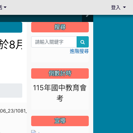
活
登入
:::
搜尋
訂於8月13日下午14:3
search
進階搜尋
倒數計時
115年國中教育會
考
宣導