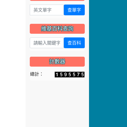
英文單字
查單字
維基百科查詢
查百科
計數器
總計：