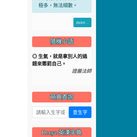
極多，無法細數。
more...
隨機小語
◎ 生氣，就是拿別人的過
錯來懲罰自己。
證嚴法師
萌典查詢
查生字
Dr.eye 英漢字典