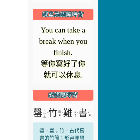
modal
題無法載入。
window.
課室英語隨時背
You can take a
break when you
finish.
等你寫好了你
就可以休息.
成語隨時背
罄
竹
難
書
ㄑ
ㄓ
ㄋ
ㄕ
ˋ
ˊ
ˊ
ㄧ
ㄨ
ㄢ
ㄨ
ㄥ
罄，盡；竹，古代寫
書的竹簡；形容罪惡