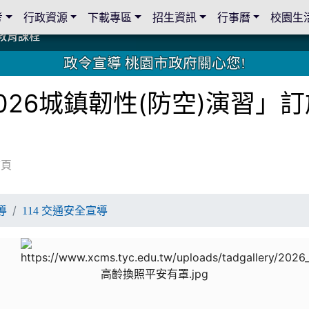
考
行政資源
下載專區
招生資訊
行事曆
校園生
教育課程
教育課程
19 桃園市家長會與桃園女子美容商業童也工會義剪活動
19 桃園市家長會與桃園女子美容商業童也工會義剪活動
教育課程
教育課程
2 國際獅子會與本校師生歲末感恩活動
2 國際獅子會與本校師生歲末感恩活動
2 國際獅子會贈送本校學生耶誕禮物
2 國際獅子會贈送本校學生耶誕禮物
禮物
禮物
學金
學金
師生與國際獅子會獅兄、師姐同樂
師生與國際獅子會獅兄、師姐同樂
公共關係
公共關係
政令宣導 桃園市政府關心您!
026城鎮韌性(防空)演習」
首頁
導
114 交通安全宣導