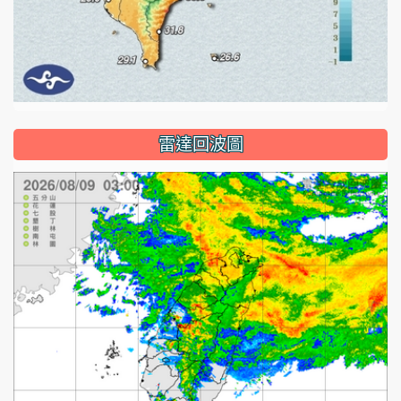
雷達回波圖