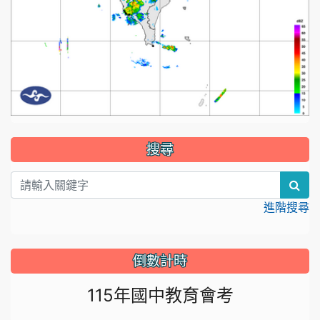
:::
搜尋
sea
進階搜尋
倒數計時
115年國中教育會考