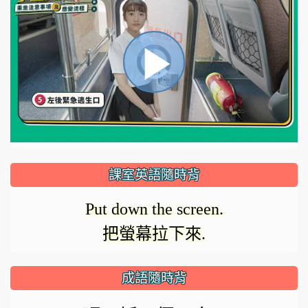
視
播
頻
播
放
放
器
正
課室英語隨時背
在
影
Put down the screen.
載
把螢幕拉下來.
入。
片
成語隨時背