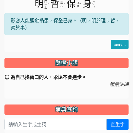
明
哲
保
身
ㄇ
ㄓ
ㄅ
ㄕ
ˊ
ˊ
ˇ
ㄧ
ㄜ
ㄠ
ㄣ
ㄥ
形容人能迴避禍患，保全己身。（明，明於理；哲，
察於事）
more...
隨機小語
◎ 為自己找藉口的人，永遠不會進步。
證嚴法師
萌典查詢
查生字