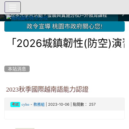
爭取社會資源，傳愛與溫暖：2024.3.19 桃園市家長會與桃
爭取社會資源，傳愛與溫暖：2024.3.19 桃園市家長會與桃
爭取社會資源，傳愛與溫暖：110.12.22 國際獅子會與本校
爭取社會資源，傳愛與溫暖：110.12.22 國際獅子會與本校
爭取社會資源，傳愛與溫暖：110.12.22 國際獅子會贈送本
爭取社會資源，傳愛與溫暖：110.12.22 國際獅子會贈送本
2023.12.27 聖誕感恩歌謠競賽；本校師生與國際獅子會獅
2023.12.27 聖誕感恩歌謠競賽；本校師生與國際獅子會獅
中國信託商業銀行 2023.04.22 愛傳球計畫
中國信託商業銀行 2023.04.22 愛傳球計畫
辦理多元學習活動，發展與實施分校戶外教育課程
辦理多元學習活動，發展與實施分校戶外教育課程
園女子美容商業童也工會義剪活動
園女子美容商業童也工會義剪活動
112學年度畢業學生與師長合照
112學年度畢業學生與師長合照
辦理多元學習活動，發展與實施分校戶外教育課程
辦理多元學習活動，發展與實施分校戶外教育課程
師生歲末感恩活動
師生歲末感恩活動
校學生耶誕禮物
校學生耶誕禮物
112.9.27參觀客家博覽會
112.9.27參觀客家博覽會
2023.12.27 國際獅子會贈送本校學生耶誕禮物
2023.12.27 國際獅子會贈送本校學生耶誕禮物
2023.12.27 國際獅子會贊助本校學生獎助學金
2023.12.27 國際獅子會贊助本校學生獎助學金
兄、師姐同樂
兄、師姐同樂
建置優質學習空間；合作互惠，建立良善公共關係
建置優質學習空間；合作互惠，建立良善公共關係
:::
政令宣導 桃園市政府關心您!
2026城鎮韌性(防空)演習
本站消息
2023秋季國際越南語能力認證
-
| 2023-10-06 | 點閱數： 257
cyho
教務組
考試