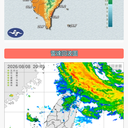
雷達回波圖