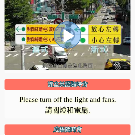
視
播
頻
播
放
放
器
正
課室英語隨時背
在
影
Please turn off the light and fans.
載
請關燈和電扇.
入。
成語隨時背