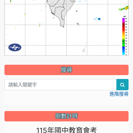
:::
搜尋
sea
進階搜尋
倒數計時
115年國中教育會考