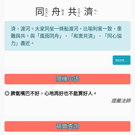
片
同
舟
共
濟
ㄊ
ㄍ
ㄓ
ㄐ
ˊ
ˋ
ˋ
ㄨ
ㄨ
ㄡ
ㄧ
ㄥ
ㄥ
濟，渡河。大家同坐一條船渡河，比喻利害一致、患
難與共。與「風雨同舟」、「和衷共濟」、「同心協
力」義近。
more...
隨機小語
◎ 脾氣嘴巴不好，心地再好也不能算好人。
證嚴法師
萌典查詢