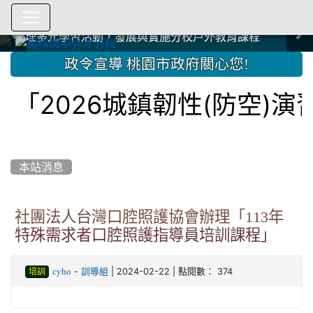
爭取社會資源，傳愛與溫暖：2024.3.19 桃園市家長會與桃
爭取社會資源，傳愛與溫暖：2024.3.19 桃園市家長會與桃
爭取社會資源，傳愛與溫暖：110.12.22 國際獅子會與本校
爭取社會資源，傳愛與溫暖：110.12.22 國際獅子會與本校
爭取社會資源，傳愛與溫暖：110.12.22 國際獅子會贈送本
爭取社會資源，傳愛與溫暖：110.12.22 國際獅子會贈送本
2023.12.27 聖誕感恩歌謠競賽；本校師生與國際獅子會獅
2023.12.27 聖誕感恩歌謠競賽；本校師生與國際獅子會獅
中國信託商業銀行 2023.04.22 愛傳球計畫
中國信託商業銀行 2023.04.22 愛傳球計畫
辦理多元學習活動，發展與實施分校戶外教育課程
辦理多元學習活動，發展與實施分校戶外教育課程
園女子美容商業童也工會義剪活動
園女子美容商業童也工會義剪活動
112學年度畢業學生與師長合照
112學年度畢業學生與師長合照
辦理多元學習活動，發展與實施分校戶外教育課程
辦理多元學習活動，發展與實施分校戶外教育課程
師生歲末感恩活動
師生歲末感恩活動
校學生耶誕禮物
校學生耶誕禮物
112.9.27參觀客家博覽會
112.9.27參觀客家博覽會
2023.12.27 國際獅子會贈送本校學生耶誕禮物
2023.12.27 國際獅子會贈送本校學生耶誕禮物
2023.12.27 國際獅子會贊助本校學生獎助學金
2023.12.27 國際獅子會贊助本校學生獎助學金
兄、師姐同樂
兄、師姐同樂
建置優質學習空間；合作互惠，建立良善公共關係
建置優質學習空間；合作互惠，建立良善公共關係
:::
政令宣導 桃園市政府關心您!
2026城鎮韌性(防空)演習
本站消息
社團法人台灣口腔照護協會辦理「113年
特殊需求者口腔照護指導員培訓課程」
-
| 2024-02-22 | 點閱數： 374
cyho
訓導組
培訓