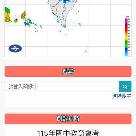
:::
搜尋
sea
進階搜尋
倒數計時
115年國中教育會考