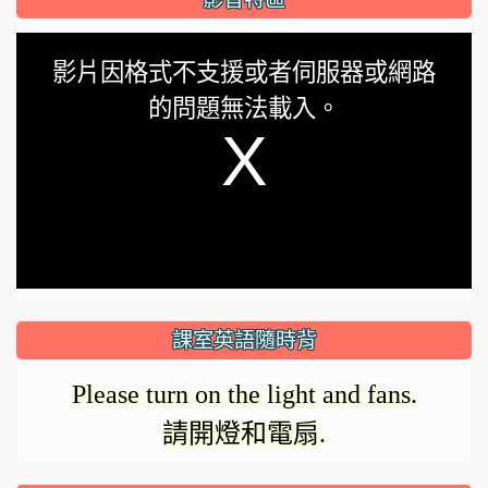
This
影片因格式不支援或者伺服器或網路
is
的問題無法載入。
a
modal
window.
課室英語隨時背
Please turn on the light and fans.
請開燈和電扇.