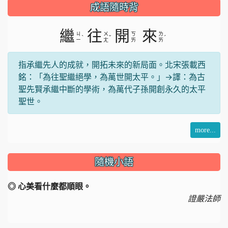
成語隨時背
繼
往
開
來
ㄐ
ㄨ
ㄎ
ㄌ
ˋ
ˇ
ˊ
ㄧ
ㄤ
ㄞ
ㄞ
指承繼先人的成就，開拓未來的新局面。北宋張載西
銘：「為往聖繼絕學，為萬世開太平。」→譯：為古
聖先賢承繼中斷的學術，為萬代子孫開創永久的太平
聖世。
more...
隨機小語
◎ 心美看什麼都順眼。
證嚴法師