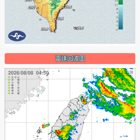
雷達回波圖