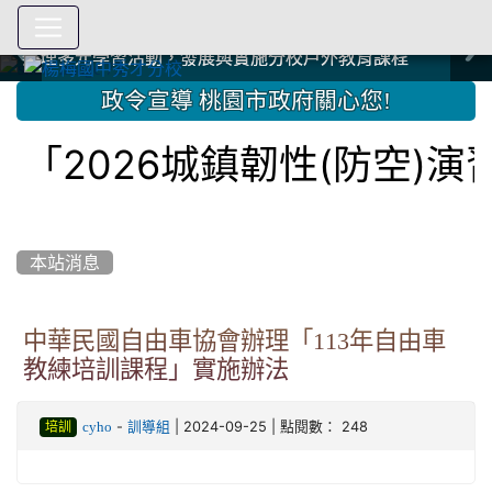
爭取社會資源，傳愛與溫暖：2024.3.19 桃園市家長會與桃
爭取社會資源，傳愛與溫暖：2024.3.19 桃園市家長會與桃
爭取社會資源，傳愛與溫暖：110.12.22 國際獅子會與本校
爭取社會資源，傳愛與溫暖：110.12.22 國際獅子會與本校
爭取社會資源，傳愛與溫暖：110.12.22 國際獅子會贈送本
爭取社會資源，傳愛與溫暖：110.12.22 國際獅子會贈送本
2023.12.27 聖誕感恩歌謠競賽；本校師生與國際獅子會獅
2023.12.27 聖誕感恩歌謠競賽；本校師生與國際獅子會獅
中國信託商業銀行 2023.04.22 愛傳球計畫
中國信託商業銀行 2023.04.22 愛傳球計畫
辦理多元學習活動，發展與實施分校戶外教育課程
辦理多元學習活動，發展與實施分校戶外教育課程
園女子美容商業童也工會義剪活動
園女子美容商業童也工會義剪活動
112學年度畢業學生與師長合照
112學年度畢業學生與師長合照
辦理多元學習活動，發展與實施分校戶外教育課程
辦理多元學習活動，發展與實施分校戶外教育課程
師生歲末感恩活動
師生歲末感恩活動
校學生耶誕禮物
校學生耶誕禮物
112.9.27參觀客家博覽會
112.9.27參觀客家博覽會
2023.12.27 國際獅子會贈送本校學生耶誕禮物
2023.12.27 國際獅子會贈送本校學生耶誕禮物
2023.12.27 國際獅子會贊助本校學生獎助學金
2023.12.27 國際獅子會贊助本校學生獎助學金
兄、師姐同樂
兄、師姐同樂
建置優質學習空間；合作互惠，建立良善公共關係
建置優質學習空間；合作互惠，建立良善公共關係
:::
政令宣導 桃園市政府關心您!
「2026城鎮韌性(防空)
本站消息
中華民國自由車協會辦理「113年自由車
教練培訓課程」實施辦法
-
| 2024-09-25 | 點閱數： 248
cyho
訓導組
培訓