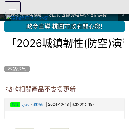
爭取社會資源，傳愛與溫暖：2024.3.19 桃園市家長會與桃
爭取社會資源，傳愛與溫暖：2024.3.19 桃園市家長會與桃
爭取社會資源，傳愛與溫暖：110.12.22 國際獅子會與本校
爭取社會資源，傳愛與溫暖：110.12.22 國際獅子會與本校
爭取社會資源，傳愛與溫暖：110.12.22 國際獅子會贈送本
爭取社會資源，傳愛與溫暖：110.12.22 國際獅子會贈送本
2023.12.27 聖誕感恩歌謠競賽；本校師生與國際獅子會獅
2023.12.27 聖誕感恩歌謠競賽；本校師生與國際獅子會獅
中國信託商業銀行 2023.04.22 愛傳球計畫
中國信託商業銀行 2023.04.22 愛傳球計畫
辦理多元學習活動，發展與實施分校戶外教育課程
辦理多元學習活動，發展與實施分校戶外教育課程
園女子美容商業童也工會義剪活動
園女子美容商業童也工會義剪活動
112學年度畢業學生與師長合照
112學年度畢業學生與師長合照
辦理多元學習活動，發展與實施分校戶外教育課程
辦理多元學習活動，發展與實施分校戶外教育課程
師生歲末感恩活動
師生歲末感恩活動
校學生耶誕禮物
校學生耶誕禮物
112.9.27參觀客家博覽會
112.9.27參觀客家博覽會
2023.12.27 國際獅子會贈送本校學生耶誕禮物
2023.12.27 國際獅子會贈送本校學生耶誕禮物
2023.12.27 國際獅子會贊助本校學生獎助學金
2023.12.27 國際獅子會贊助本校學生獎助學金
兄、師姐同樂
兄、師姐同樂
建置優質學習空間；合作互惠，建立良善公共關係
建置優質學習空間；合作互惠，建立良善公共關係
:::
政令宣導 桃園市政府關心您!
2026城鎮韌性(防空)演習
本站消息
微軟相關產品不支援更新
-
| 2024-10-18 | 點閱數： 187
cyho
教務組
轉知