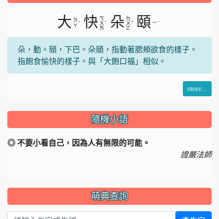
片
大
快
朵
頤
ㄎ
ㄉ
ㄉ
ˋ
ˋ
ˇ
ㄧ
ˊ
ㄨ
ㄨ
ㄚ
ㄞ
ㄛ
朵，動。頤，下巴。朵頤，指動著腮頰欲食的樣子。
指飽食愉快的樣子。與「大飽口福」相似。
more...
隨機小語
◎ 不要小看自己，因為人有無限的可能。
證嚴法師
萌典查詢