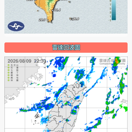
雷達回波圖