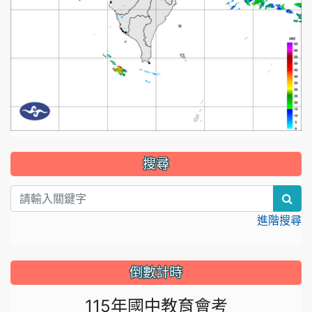
:::
搜尋
sea
進階搜尋
倒數計時
115年國中教育會考