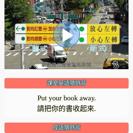
視
播
頻
播
放
放
器
正
課室英語隨時背
在
影
Put your book away.
載
請把你的書收起來.
入。
成語隨時背