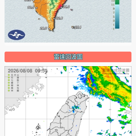
雷達回波圖