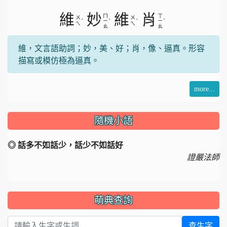
片
維
妙
維
肖
ㄇ
ㄒ
ㄨ
ㄨ
ˊ
ˋ
ˊ
ˋ
ㄧ
ㄧ
ㄟ
ㄟ
ㄠ
ㄠ
維，文言語助詞；妙，美、好；肖，像、逼真。形容
描寫或模仿極為逼真。
more...
隨機小語
◎ 話多不如話少，話少不如話好
證嚴法師
萌典查詢
查生字