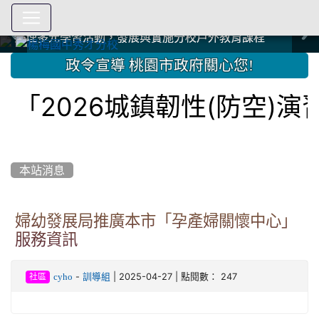
爭取社會資源，傳愛與溫暖：2024.3.19 桃園市家長會與桃
爭取社會資源，傳愛與溫暖：2024.3.19 桃園市家長會與桃
爭取社會資源，傳愛與溫暖：110.12.22 國際獅子會與本校
爭取社會資源，傳愛與溫暖：110.12.22 國際獅子會與本校
爭取社會資源，傳愛與溫暖：110.12.22 國際獅子會贈送本
爭取社會資源，傳愛與溫暖：110.12.22 國際獅子會贈送本
2023.12.27 聖誕感恩歌謠競賽；本校師生與國際獅子會獅
2023.12.27 聖誕感恩歌謠競賽；本校師生與國際獅子會獅
中國信託商業銀行 2023.04.22 愛傳球計畫
中國信託商業銀行 2023.04.22 愛傳球計畫
辦理多元學習活動，發展與實施分校戶外教育課程
辦理多元學習活動，發展與實施分校戶外教育課程
園女子美容商業童也工會義剪活動
園女子美容商業童也工會義剪活動
112學年度畢業學生與師長合照
112學年度畢業學生與師長合照
辦理多元學習活動，發展與實施分校戶外教育課程
辦理多元學習活動，發展與實施分校戶外教育課程
師生歲末感恩活動
師生歲末感恩活動
校學生耶誕禮物
校學生耶誕禮物
112.9.27參觀客家博覽會
112.9.27參觀客家博覽會
2023.12.27 國際獅子會贈送本校學生耶誕禮物
2023.12.27 國際獅子會贈送本校學生耶誕禮物
2023.12.27 國際獅子會贊助本校學生獎助學金
2023.12.27 國際獅子會贊助本校學生獎助學金
兄、師姐同樂
兄、師姐同樂
建置優質學習空間；合作互惠，建立良善公共關係
建置優質學習空間；合作互惠，建立良善公共關係
:::
政令宣導 桃園市政府關心您!
2026城鎮韌性(防空)演習
本站消息
婦幼發展局推廣本市「孕產婦關懷中心」
服務資訊
-
| 2025-04-27 | 點閱數： 247
cyho
訓導組
社區