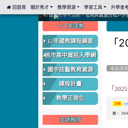
 回首頁
關於秀才
教學資源
學習工具
升學會
:::
中國信託商業銀行 2023.04.22 愛傳球計畫
中國信託商業銀行 2023.04.22 愛傳球計畫
辦理多元學習活動，發展與實施分校戶外
辦理多元學習活動，發展與實施分校戶外
爭取社會資源，傳愛與溫暖：2024.3.
爭取社會資源，傳愛與溫暖：2024.3.
112學年度畢業學生與師長合照
112學年度畢業學生與師長合照
辦理多元學習活動，發展與實施分校戶外
辦理多元學習活動，發展與實施分校戶外
爭取社會資源，傳愛與溫暖：110.12.2
爭取社會資源，傳愛與溫暖：110.12.2
爭取社會資源，傳愛與溫暖：110.12.2
爭取社會資源，傳愛與溫暖：110.12.2
112.9.27參觀客家博覽會
112.9.27參觀客家博覽會
2023.12.27 國際獅子會贈送本校學生耶誕
2023.12.27 國際獅子會贈送本校學生耶誕
2023.12.27 國際獅子會贊助本校學生獎助
2023.12.27 國際獅子會贊助本校學生獎助
2023.12.27 聖誕感恩歌謠競賽；本校
2023.12.27 聖誕感恩歌謠競賽；本校
建置優質學習空間；合作互惠，建立良善
建置優質學習空間；合作互惠，建立良善
:::
:::
十二年國教
「2
12年國教課程綱要
桃市高中資訊入學網
本站消
國中技藝教育資源
課程計畫
「20
教學正常化
cy
活動
數： 26
主題教育