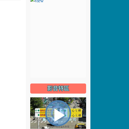
影音特區
視
播
頻