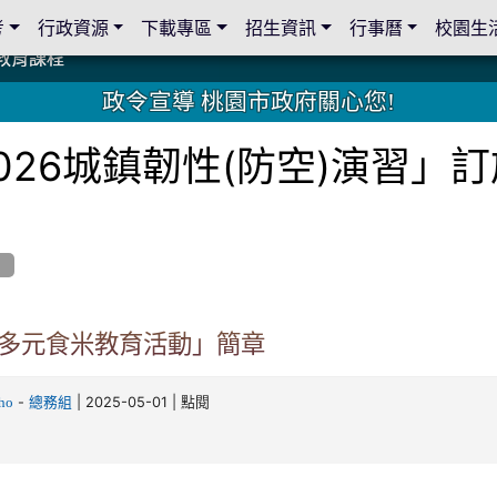
考
行政資源
下載專區
招生資訊
行事曆
校園生
教育課程
教育課程
19 桃園市家長會與桃園女子美容商業童也工會義剪活動
19 桃園市家長會與桃園女子美容商業童也工會義剪活動
教育課程
教育課程
2 國際獅子會與本校師生歲末感恩活動
2 國際獅子會與本校師生歲末感恩活動
2 國際獅子會贈送本校學生耶誕禮物
2 國際獅子會贈送本校學生耶誕禮物
禮物
禮物
學金
學金
師生與國際獅子會獅兄、師姐同樂
師生與國際獅子會獅兄、師姐同樂
公共關係
公共關係
政令宣導 桃園市政府關心您!
026城鎮韌性(防空)演習」
息
25多元食米教育活動」簡章
-
| 2025-05-01 | 點閱
ho
總務組
4