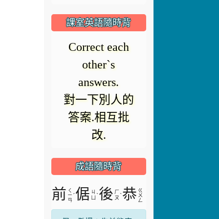
播
放
課室英語隨時背
放
器
Please turn on
正
the light and
在
影
fans.
載
入。
請開燈和電扇.
片
成語隨時背
前
倨
後
恭
ㄑ
ㄍ
ㄐ
ㄏ
ˊ
ˋ
ˋ
ㄧ
ㄨ
ㄩ
ㄡ
ㄢ
ㄥ
倨，傲慢；先前態度
傲慢，後又轉為恭
敬。用以譏笑勢利的