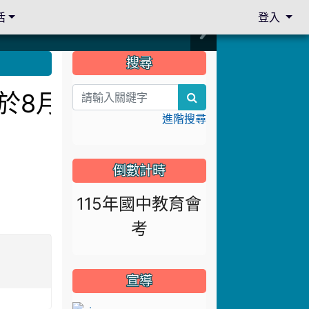
活
登入
:::
搜尋
訂於8月13日下午14:3
search
進階搜尋
倒數計時
115年國中教育會
考
宣導