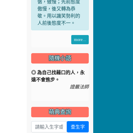
人前後態度不一。
more...
隨機小語
◎ 為自己找藉口的人，永
遠不會進步。
證嚴法師
萌典查詢
查生字
Dr.eye 英漢字典