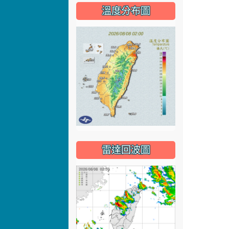
溫度分布圖
雷達回波圖