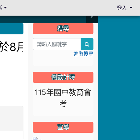
活
登入
:::
搜尋
訂於8月13日下午14:3
search
進階搜尋
倒數計時
115年國中教育會
考
宣導