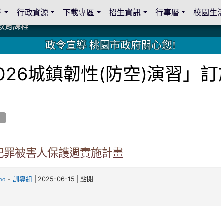
考
行政資源
下載專區
招生資訊
行事曆
校園生
教育課程
教育課程
19 桃園市家長會與桃園女子美容商業童也工會義剪活動
19 桃園市家長會與桃園女子美容商業童也工會義剪活動
教育課程
教育課程
2 國際獅子會與本校師生歲末感恩活動
2 國際獅子會與本校師生歲末感恩活動
2 國際獅子會贈送本校學生耶誕禮物
2 國際獅子會贈送本校學生耶誕禮物
禮物
禮物
學金
學金
師生與國際獅子會獅兄、師姐同樂
師生與國際獅子會獅兄、師姐同樂
公共關係
公共關係
政令宣導 桃園市政府關心您!
026城鎮韌性(防空)演習」
息
年犯罪被害人保護週實施計畫
-
| 2025-06-15 | 點閱
ho
訓導組