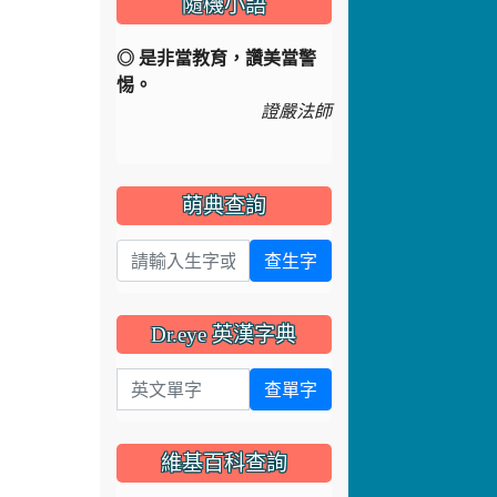
隨機小語
◎ 是非當教育，讚美當警
惕。
證嚴法師
萌典查詢
查生字
Dr.eye 英漢字典
英文單字
查單字