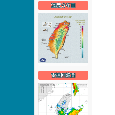
溫度分布圖
雷達回波圖