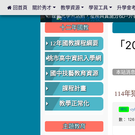
 回首頁
關於秀才
教學資源
學習工具
升學會
:::
中國信託商業銀行 2023.04.22 愛傳球計畫
中國信託商業銀行 2023.04.22 愛傳球計畫
辦理多元學習活動，發展與實施分校戶外
辦理多元學習活動，發展與實施分校戶外
爭取社會資源，傳愛與溫暖：2024.3.
爭取社會資源，傳愛與溫暖：2024.3.
112學年度畢業學生與師長合照
112學年度畢業學生與師長合照
辦理多元學習活動，發展與實施分校戶外
辦理多元學習活動，發展與實施分校戶外
爭取社會資源，傳愛與溫暖：110.12.2
爭取社會資源，傳愛與溫暖：110.12.2
爭取社會資源，傳愛與溫暖：110.12.2
爭取社會資源，傳愛與溫暖：110.12.2
112.9.27參觀客家博覽會
112.9.27參觀客家博覽會
2023.12.27 國際獅子會贈送本校學生耶誕
2023.12.27 國際獅子會贈送本校學生耶誕
2023.12.27 國際獅子會贊助本校學生獎助
2023.12.27 國際獅子會贊助本校學生獎助
2023.12.27 聖誕感恩歌謠競賽；本校
2023.12.27 聖誕感恩歌謠競賽；本校
建置優質學習空間；合作互惠，建立良善
建置優質學習空間；合作互惠，建立良善
:::
:::
十二年國教
「2
12年國教課程綱要
桃市高中資訊入學網
本站消
國中技藝教育資源
課程計畫
114
教學正常化
cy
轉知
數： 126
主題教育