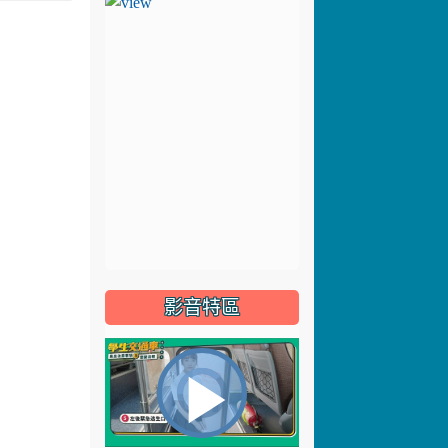
影音特區
視
播
頻