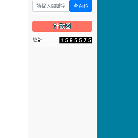
維基百科查詢
查百科
計數器
總計：