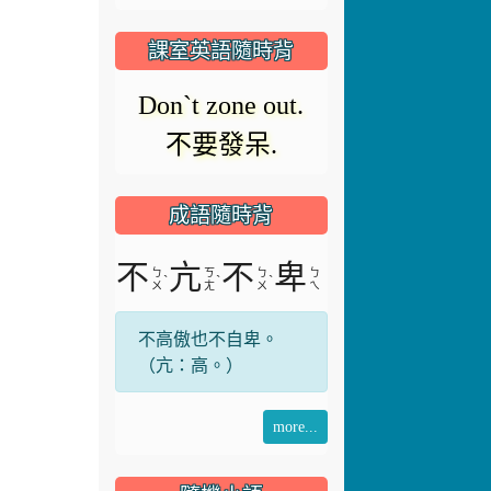
播
放
課室英語隨時背
放
器
Good kid.
正
(boy/girl)
在
影
好孩子.
載
入。
成語隨時背
片
不
亢
不
卑
ㄅ
ㄎ
ㄅ
ㄅ
ˋ
ˋ
ˋ
ㄨ
ㄤ
ㄨ
ㄟ
不高傲也不自卑。
（亢：高。）
more...