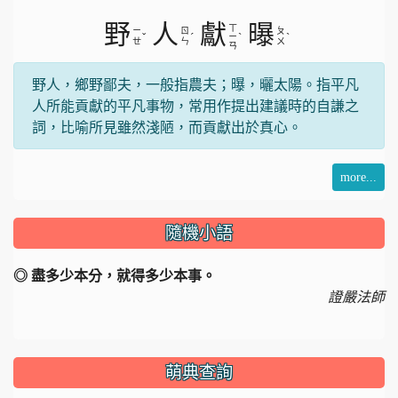
野
人
獻
曝
ㄒ
ㄧ
ㄖ
ㄆ
ˇ
ˊ
ˋ
ˋ
ㄧ
ㄝ
ㄣ
ㄨ
ㄢ
野人，鄉野鄙夫，一般指農夫；曝，曬太陽。指平凡
人所能貢獻的平凡事物，常用作提出建議時的自謙之
詞，比喻所見雖然淺陋，而貢獻出於真心。
more...
隨機小語
◎ 盡多少本分，就得多少本事。
證嚴法師
萌典查詢