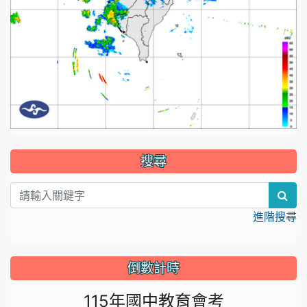
:::
搜尋
sea
進階搜尋
倒數計時
115年國中教育會考