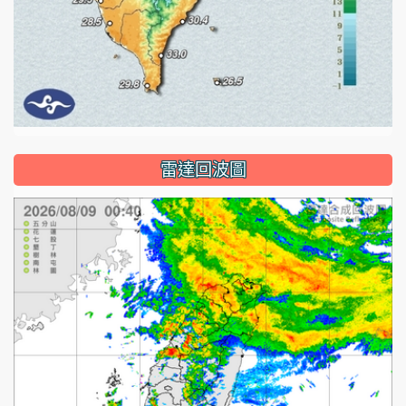
雷達回波圖