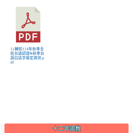
1) 轉知114年秋季全
民台語認證&秋季台
語白話字檢定資訊.p
df
:::
十二年國教