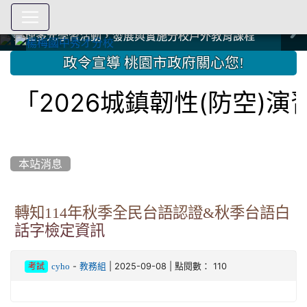
爭取社會資源，傳愛與溫暖：2024.3.19 桃園市家長會與桃
爭取社會資源，傳愛與溫暖：2024.3.19 桃園市家長會與桃
爭取社會資源，傳愛與溫暖：110.12.22 國際獅子會與本校
爭取社會資源，傳愛與溫暖：110.12.22 國際獅子會與本校
爭取社會資源，傳愛與溫暖：110.12.22 國際獅子會贈送本
爭取社會資源，傳愛與溫暖：110.12.22 國際獅子會贈送本
2023.12.27 聖誕感恩歌謠競賽；本校師生與國際獅子會獅
2023.12.27 聖誕感恩歌謠競賽；本校師生與國際獅子會獅
中國信託商業銀行 2023.04.22 愛傳球計畫
中國信託商業銀行 2023.04.22 愛傳球計畫
辦理多元學習活動，發展與實施分校戶外教育課程
辦理多元學習活動，發展與實施分校戶外教育課程
園女子美容商業童也工會義剪活動
園女子美容商業童也工會義剪活動
112學年度畢業學生與師長合照
112學年度畢業學生與師長合照
辦理多元學習活動，發展與實施分校戶外教育課程
辦理多元學習活動，發展與實施分校戶外教育課程
師生歲末感恩活動
師生歲末感恩活動
校學生耶誕禮物
校學生耶誕禮物
112.9.27參觀客家博覽會
112.9.27參觀客家博覽會
2023.12.27 國際獅子會贈送本校學生耶誕禮物
2023.12.27 國際獅子會贈送本校學生耶誕禮物
2023.12.27 國際獅子會贊助本校學生獎助學金
2023.12.27 國際獅子會贊助本校學生獎助學金
兄、師姐同樂
兄、師姐同樂
建置優質學習空間；合作互惠，建立良善公共關係
建置優質學習空間；合作互惠，建立良善公共關係
:::
政令宣導 桃園市政府關心您!
「2026城鎮韌性(防空)
本站消息
轉知114年秋季全民台語認證&秋季台語白
話字檢定資訊
-
| 2025-09-08 | 點閱數： 110
cyho
教務組
考試