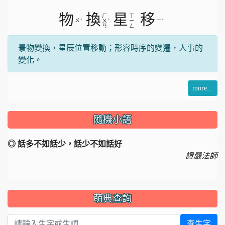
片
物
換
星
移
ㄏ
ㄒ
ㄨ
ˋ
ˋ
ㄧ
ˊ
ㄨ
ㄧ
ㄢ
ㄥ
景物變換，星辰位置移動；形容時序的變遷，人事的
變化。
more...
隨機小語
◎ 話多不如話少，話少不如話好
證嚴法師
萌典查詢
查生字