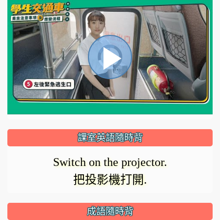
視
播
頻
播
放
放
器
正
課室英語隨時背
在
影
Switch on the projector.
載
把投影機打開.
入。
成語隨時背