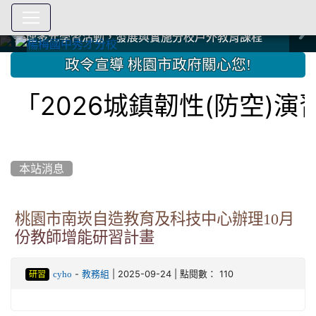
爭取社會資源，傳愛與溫暖：2024.3.19 桃園市家長會與桃
爭取社會資源，傳愛與溫暖：2024.3.19 桃園市家長會與桃
爭取社會資源，傳愛與溫暖：110.12.22 國際獅子會與本校
爭取社會資源，傳愛與溫暖：110.12.22 國際獅子會與本校
爭取社會資源，傳愛與溫暖：110.12.22 國際獅子會贈送本
爭取社會資源，傳愛與溫暖：110.12.22 國際獅子會贈送本
2023.12.27 聖誕感恩歌謠競賽；本校師生與國際獅子會獅
2023.12.27 聖誕感恩歌謠競賽；本校師生與國際獅子會獅
中國信託商業銀行 2023.04.22 愛傳球計畫
中國信託商業銀行 2023.04.22 愛傳球計畫
辦理多元學習活動，發展與實施分校戶外教育課程
辦理多元學習活動，發展與實施分校戶外教育課程
園女子美容商業童也工會義剪活動
園女子美容商業童也工會義剪活動
112學年度畢業學生與師長合照
112學年度畢業學生與師長合照
辦理多元學習活動，發展與實施分校戶外教育課程
辦理多元學習活動，發展與實施分校戶外教育課程
師生歲末感恩活動
師生歲末感恩活動
校學生耶誕禮物
校學生耶誕禮物
112.9.27參觀客家博覽會
112.9.27參觀客家博覽會
2023.12.27 國際獅子會贈送本校學生耶誕禮物
2023.12.27 國際獅子會贈送本校學生耶誕禮物
2023.12.27 國際獅子會贊助本校學生獎助學金
2023.12.27 國際獅子會贊助本校學生獎助學金
兄、師姐同樂
兄、師姐同樂
建置優質學習空間；合作互惠，建立良善公共關係
建置優質學習空間；合作互惠，建立良善公共關係
:::
政令宣導 桃園市政府關心您!
2026城鎮韌性(防空)演
本站消息
桃園市南崁自造教育及科技中心辦理10月
份教師增能研習計畫
-
| 2025-09-24 | 點閱數： 110
cyho
教務組
研習