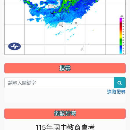
:::
搜尋
sea
進階搜尋
倒數計時
115年國中教育會考