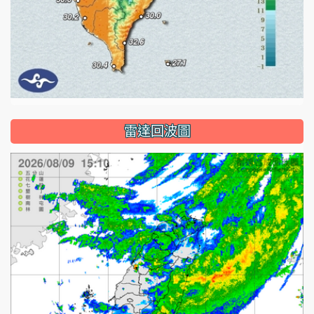
雷達回波圖