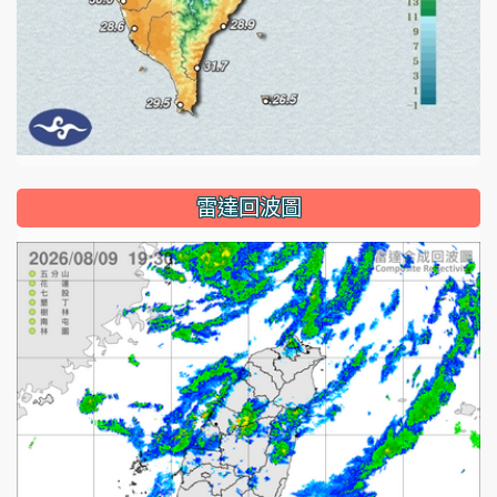
雷達回波圖