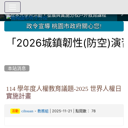
爭取社會資源，傳愛與溫暖：2024.3.19 桃園市家長會與桃
爭取社會資源，傳愛與溫暖：2024.3.19 桃園市家長會與桃
爭取社會資源，傳愛與溫暖：110.12.22 國際獅子會與本校
爭取社會資源，傳愛與溫暖：110.12.22 國際獅子會與本校
爭取社會資源，傳愛與溫暖：110.12.22 國際獅子會贈送本
爭取社會資源，傳愛與溫暖：110.12.22 國際獅子會贈送本
2023.12.27 聖誕感恩歌謠競賽；本校師生與國際獅子會獅
2023.12.27 聖誕感恩歌謠競賽；本校師生與國際獅子會獅
中國信託商業銀行 2023.04.22 愛傳球計畫
中國信託商業銀行 2023.04.22 愛傳球計畫
辦理多元學習活動，發展與實施分校戶外教育課程
辦理多元學習活動，發展與實施分校戶外教育課程
園女子美容商業童也工會義剪活動
園女子美容商業童也工會義剪活動
112學年度畢業學生與師長合照
112學年度畢業學生與師長合照
辦理多元學習活動，發展與實施分校戶外教育課程
辦理多元學習活動，發展與實施分校戶外教育課程
師生歲末感恩活動
師生歲末感恩活動
校學生耶誕禮物
校學生耶誕禮物
112.9.27參觀客家博覽會
112.9.27參觀客家博覽會
2023.12.27 國際獅子會贈送本校學生耶誕禮物
2023.12.27 國際獅子會贈送本校學生耶誕禮物
2023.12.27 國際獅子會贊助本校學生獎助學金
2023.12.27 國際獅子會贊助本校學生獎助學金
兄、師姐同樂
兄、師姐同樂
建置優質學習空間；合作互惠，建立良善公共關係
建置優質學習空間；合作互惠，建立良善公共關係
:::
政令宣導 桃園市政府關心您!
「2026城鎮韌性(防空)
本站消息
114 學年度人權教育議題-2025 世界人權日
實施計畫
-
| 2025-11-21 | 點閱數： 78
cihsuan
教務組
活動