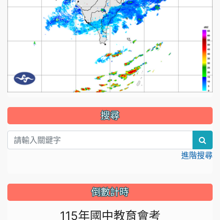
:::
搜尋
sea
進階搜尋
倒數計時
115年國中教育會考