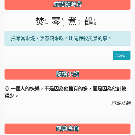
成語隨時背
焚
琴
煮
鶴
ㄑ
ㄈ
ㄓ
ㄏ
ˊ
ˊ
ˇ
ˋ
ㄧ
ㄣ
ㄨ
ㄜ
ㄣ
把琴當柴燒，烹煮鶴來吃。比喻極殺風景的事。
more...
隨機小語
◎ 一個人的快樂，不是因為他擁有的多，而是因為他計較
得少。
證嚴法師
萌典查詢