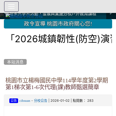
爭取社會資源，傳愛與溫暖：2024.3.19 桃園市家長會與桃
爭取社會資源，傳愛與溫暖：2024.3.19 桃園市家長會與桃
爭取社會資源，傳愛與溫暖：110.12.22 國際獅子會與本校
爭取社會資源，傳愛與溫暖：110.12.22 國際獅子會與本校
爭取社會資源，傳愛與溫暖：110.12.22 國際獅子會贈送本
爭取社會資源，傳愛與溫暖：110.12.22 國際獅子會贈送本
2023.12.27 聖誕感恩歌謠競賽；本校師生與國際獅子會獅
2023.12.27 聖誕感恩歌謠競賽；本校師生與國際獅子會獅
中國信託商業銀行 2023.04.22 愛傳球計畫
中國信託商業銀行 2023.04.22 愛傳球計畫
辦理多元學習活動，發展與實施分校戶外教育課程
辦理多元學習活動，發展與實施分校戶外教育課程
園女子美容商業童也工會義剪活動
園女子美容商業童也工會義剪活動
112學年度畢業學生與師長合照
112學年度畢業學生與師長合照
辦理多元學習活動，發展與實施分校戶外教育課程
辦理多元學習活動，發展與實施分校戶外教育課程
師生歲末感恩活動
師生歲末感恩活動
校學生耶誕禮物
校學生耶誕禮物
112.9.27參觀客家博覽會
112.9.27參觀客家博覽會
2023.12.27 國際獅子會贈送本校學生耶誕禮物
2023.12.27 國際獅子會贈送本校學生耶誕禮物
2023.12.27 國際獅子會贊助本校學生獎助學金
2023.12.27 國際獅子會贊助本校學生獎助學金
兄、師姐同樂
兄、師姐同樂
建置優質學習空間；合作互惠，建立良善公共關係
建置優質學習空間；合作互惠，建立良善公共關係
:::
政令宣導 桃園市政府關心您!
「2026城鎮韌性(防空)
本站消息
桃園市立楊梅國民中學114學年度第2學期
第1梯次第1-6次代理(課)教師甄選簡章
-
| 2026-01-02 | 點閱數： 283
cihsuan
分校公告
公告