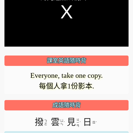
a
modal
window.
課室英語隨時背
Everyone, take one copy.
每個人拿1份影本.
成語隨時背
撥
雲
見
日
ㄐ
ㄅ
ㄩ
ˊ
ˋ
ㄖ
ˋ
ㄧ
ㄛ
ㄣ
ㄢ