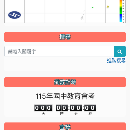
:::
搜尋
sea
進階搜尋
倒數計時
115年國中教育會考
0
0
0
0
0
0
0
0
0
0
0
0
0
0
:
0
0
:
0
0
天
時
分
秒
宣導