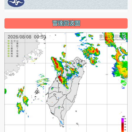
雷達回波圖