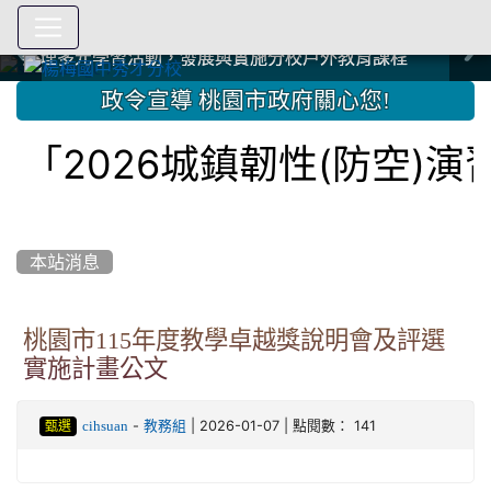
爭取社會資源，傳愛與溫暖：2024.3.19 桃園市家長會與桃
爭取社會資源，傳愛與溫暖：2024.3.19 桃園市家長會與桃
爭取社會資源，傳愛與溫暖：110.12.22 國際獅子會與本校
爭取社會資源，傳愛與溫暖：110.12.22 國際獅子會與本校
爭取社會資源，傳愛與溫暖：110.12.22 國際獅子會贈送本
爭取社會資源，傳愛與溫暖：110.12.22 國際獅子會贈送本
2023.12.27 聖誕感恩歌謠競賽；本校師生與國際獅子會獅
2023.12.27 聖誕感恩歌謠競賽；本校師生與國際獅子會獅
中國信託商業銀行 2023.04.22 愛傳球計畫
中國信託商業銀行 2023.04.22 愛傳球計畫
辦理多元學習活動，發展與實施分校戶外教育課程
辦理多元學習活動，發展與實施分校戶外教育課程
園女子美容商業童也工會義剪活動
園女子美容商業童也工會義剪活動
112學年度畢業學生與師長合照
112學年度畢業學生與師長合照
辦理多元學習活動，發展與實施分校戶外教育課程
辦理多元學習活動，發展與實施分校戶外教育課程
師生歲末感恩活動
師生歲末感恩活動
校學生耶誕禮物
校學生耶誕禮物
112.9.27參觀客家博覽會
112.9.27參觀客家博覽會
2023.12.27 國際獅子會贈送本校學生耶誕禮物
2023.12.27 國際獅子會贈送本校學生耶誕禮物
2023.12.27 國際獅子會贊助本校學生獎助學金
2023.12.27 國際獅子會贊助本校學生獎助學金
兄、師姐同樂
兄、師姐同樂
建置優質學習空間；合作互惠，建立良善公共關係
建置優質學習空間；合作互惠，建立良善公共關係
:::
政令宣導 桃園市政府關心您!
「2026城鎮韌性(防空)
本站消息
桃園市115年度教學卓越獎說明會及評選
實施計畫公文
-
| 2026-01-07 | 點閱數： 141
cihsuan
教務組
甄選