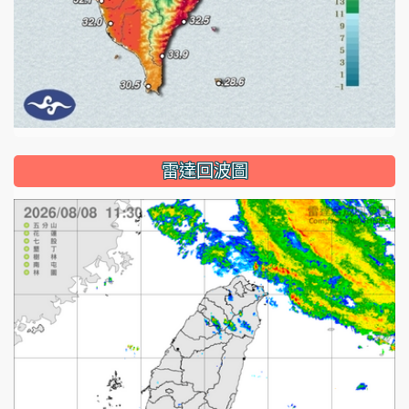
雷達回波圖