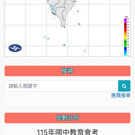
:::
搜尋
sea
進階搜尋
倒數計時
115年國中教育會考