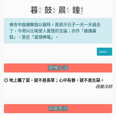
暮
鼓
晨
鐘
ㄓ
ㄇ
ㄍ
ㄔ
ˋ
ˇ
ˊ
ㄨ
ㄨ
ㄨ
ㄣ
ㄥ
佛寺中敲鐘擊鼓以報時。原表示日子一天一天過去
了，今用以比喻使人覺悟的言論；亦作「晨鐘暮
鼓」。意近「當頭棒喝」。
more...
隨機小語
◎ 地上種了菜，就不易長草；心中有善，就不易生惡。
證嚴法師
萌典查詢