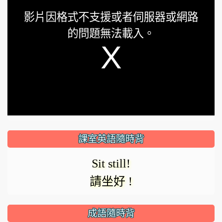
This
影片因格式不支援或者伺服器或網路
is
的問題無法載入。
a
modal
window.
課室英語隨時背
Sit still!
請坐好 !
成語隨時背