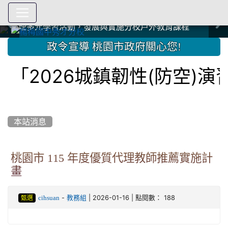
爭取社會資源，傳愛與溫暖：2024.3.19 桃園市家長會與桃
爭取社會資源，傳愛與溫暖：2024.3.19 桃園市家長會與桃
爭取社會資源，傳愛與溫暖：110.12.22 國際獅子會與本校
爭取社會資源，傳愛與溫暖：110.12.22 國際獅子會與本校
爭取社會資源，傳愛與溫暖：110.12.22 國際獅子會贈送本
爭取社會資源，傳愛與溫暖：110.12.22 國際獅子會贈送本
2023.12.27 聖誕感恩歌謠競賽；本校師生與國際獅子會獅
2023.12.27 聖誕感恩歌謠競賽；本校師生與國際獅子會獅
中國信託商業銀行 2023.04.22 愛傳球計畫
中國信託商業銀行 2023.04.22 愛傳球計畫
辦理多元學習活動，發展與實施分校戶外教育課程
辦理多元學習活動，發展與實施分校戶外教育課程
園女子美容商業童也工會義剪活動
園女子美容商業童也工會義剪活動
112學年度畢業學生與師長合照
112學年度畢業學生與師長合照
辦理多元學習活動，發展與實施分校戶外教育課程
辦理多元學習活動，發展與實施分校戶外教育課程
師生歲末感恩活動
師生歲末感恩活動
校學生耶誕禮物
校學生耶誕禮物
112.9.27參觀客家博覽會
112.9.27參觀客家博覽會
2023.12.27 國際獅子會贈送本校學生耶誕禮物
2023.12.27 國際獅子會贈送本校學生耶誕禮物
2023.12.27 國際獅子會贊助本校學生獎助學金
2023.12.27 國際獅子會贊助本校學生獎助學金
兄、師姐同樂
兄、師姐同樂
建置優質學習空間；合作互惠，建立良善公共關係
建置優質學習空間；合作互惠，建立良善公共關係
:::
政令宣導 桃園市政府關心您!
「2026城鎮韌性(防空)
本站消息
桃園市 115 年度優質代理教師推薦實施計
畫
-
| 2026-01-16 | 點閱數： 188
cihsuan
教務組
甄選