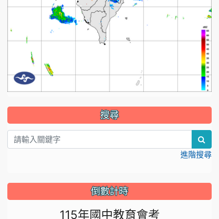
:::
搜尋
sea
進階搜尋
倒數計時
115年國中教育會考