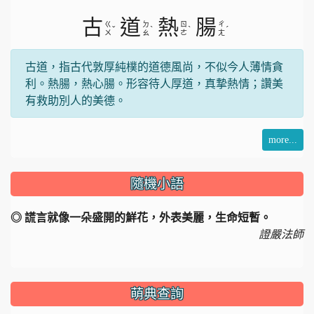
古
道
熱
腸
ㄍ
ㄉ
ㄖ
ㄔ
ˇ
ˋ
ˋ
ˊ
ㄨ
ㄠ
ㄜ
ㄤ
古道，指古代敦厚純樸的道德風尚，不似今人薄情貪
利。熱腸，熱心腸。形容待人厚道，真摯熱情；讚美
有救助別人的美德。
more...
隨機小語
◎ 謊言就像一朵盛開的鮮花，外表美麗，生命短暫。
證嚴法師
萌典查詢