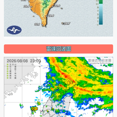
雷達回波圖