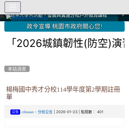
爭取社會資源，傳愛與溫暖：2024.3.19 桃園市家長會與桃
爭取社會資源，傳愛與溫暖：2024.3.19 桃園市家長會與桃
爭取社會資源，傳愛與溫暖：110.12.22 國際獅子會與本校
爭取社會資源，傳愛與溫暖：110.12.22 國際獅子會與本校
爭取社會資源，傳愛與溫暖：110.12.22 國際獅子會贈送本
爭取社會資源，傳愛與溫暖：110.12.22 國際獅子會贈送本
2023.12.27 聖誕感恩歌謠競賽；本校師生與國際獅子會獅
2023.12.27 聖誕感恩歌謠競賽；本校師生與國際獅子會獅
中國信託商業銀行 2023.04.22 愛傳球計畫
中國信託商業銀行 2023.04.22 愛傳球計畫
辦理多元學習活動，發展與實施分校戶外教育課程
辦理多元學習活動，發展與實施分校戶外教育課程
園女子美容商業童也工會義剪活動
園女子美容商業童也工會義剪活動
112學年度畢業學生與師長合照
112學年度畢業學生與師長合照
辦理多元學習活動，發展與實施分校戶外教育課程
辦理多元學習活動，發展與實施分校戶外教育課程
師生歲末感恩活動
師生歲末感恩活動
校學生耶誕禮物
校學生耶誕禮物
112.9.27參觀客家博覽會
112.9.27參觀客家博覽會
2023.12.27 國際獅子會贈送本校學生耶誕禮物
2023.12.27 國際獅子會贈送本校學生耶誕禮物
2023.12.27 國際獅子會贊助本校學生獎助學金
2023.12.27 國際獅子會贊助本校學生獎助學金
兄、師姐同樂
兄、師姐同樂
建置優質學習空間；合作互惠，建立良善公共關係
建置優質學習空間；合作互惠，建立良善公共關係
:::
政令宣導 桃園市政府關心您!
「2026城鎮韌性(防空)
本站消息
楊梅國中秀才分校114學年度第2學期註冊
單
-
| 2026-01-23 | 點閱數： 401
cihsuan
分校公告
公告