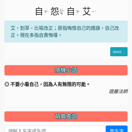
自
怨
自
艾
ㄩ
ㄗ
ˋ
ˋ
ㄗ
ˋ
ㄧ
ˋ
ㄢ
艾，割草，比喻改正；原指悔恨自己的錯誤，自己改
正。現在多指自責悔嘆。
more...
隨機小語
◎ 不要小看自己，因為人有無限的可能。
證嚴法師
萌典查詢
查生字