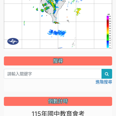
:::
搜尋
sea
進階搜尋
倒數計時
115年國中教育會考