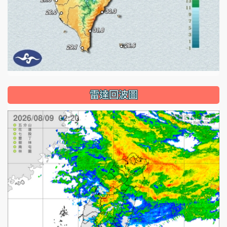
雷達回波圖