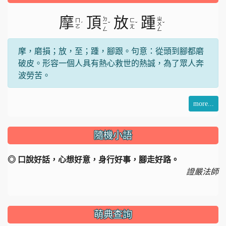
片
摩
頂
放
踵
ㄉ
ㄓ
ㄇ
ㄈ
ˊ
ˇ
ˇ
ˇ
ㄧ
ㄨ
ㄛ
ㄤ
ㄥ
ㄥ
摩，磨損；放，至；踵，腳跟。句意：從頭到腳都磨
破皮。形容一個人具有熱心救世的熱誠，為了眾人奔
波勞苦。
more...
隨機小語
◎ 口說好話，心想好意，身行好事，腳走好路。
證嚴法師
萌典查詢