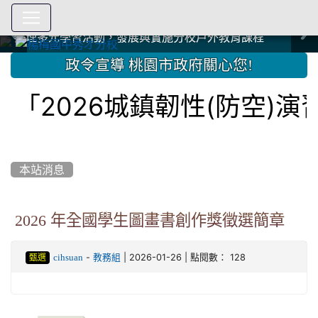
爭取社會資源，傳愛與溫暖：2024.3.19 桃園市家長會與桃
爭取社會資源，傳愛與溫暖：2024.3.19 桃園市家長會與桃
爭取社會資源，傳愛與溫暖：110.12.22 國際獅子會與本校
爭取社會資源，傳愛與溫暖：110.12.22 國際獅子會與本校
爭取社會資源，傳愛與溫暖：110.12.22 國際獅子會贈送本
爭取社會資源，傳愛與溫暖：110.12.22 國際獅子會贈送本
2023.12.27 聖誕感恩歌謠競賽；本校師生與國際獅子會獅
2023.12.27 聖誕感恩歌謠競賽；本校師生與國際獅子會獅
中國信託商業銀行 2023.04.22 愛傳球計畫
中國信託商業銀行 2023.04.22 愛傳球計畫
辦理多元學習活動，發展與實施分校戶外教育課程
辦理多元學習活動，發展與實施分校戶外教育課程
園女子美容商業童也工會義剪活動
園女子美容商業童也工會義剪活動
112學年度畢業學生與師長合照
112學年度畢業學生與師長合照
辦理多元學習活動，發展與實施分校戶外教育課程
辦理多元學習活動，發展與實施分校戶外教育課程
師生歲末感恩活動
師生歲末感恩活動
校學生耶誕禮物
校學生耶誕禮物
112.9.27參觀客家博覽會
112.9.27參觀客家博覽會
2023.12.27 國際獅子會贈送本校學生耶誕禮物
2023.12.27 國際獅子會贈送本校學生耶誕禮物
2023.12.27 國際獅子會贊助本校學生獎助學金
2023.12.27 國際獅子會贊助本校學生獎助學金
兄、師姐同樂
兄、師姐同樂
建置優質學習空間；合作互惠，建立良善公共關係
建置優質學習空間；合作互惠，建立良善公共關係
:::
政令宣導 桃園市政府關心您!
2026城鎮韌性(防空)演
本站消息
2026 年全國學生圖畫書創作獎徵選簡章
-
| 2026-01-26 | 點閱數： 128
cihsuan
教務組
甄選