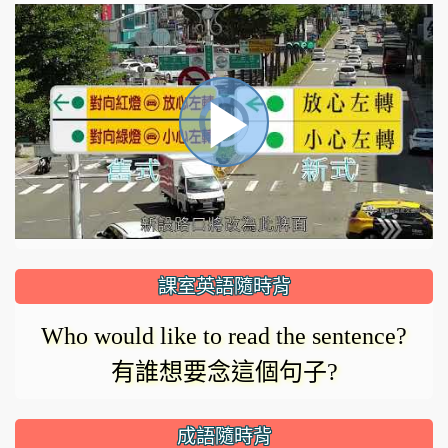
視
播
頻
播
放
放
器
正
課室英語隨時背
在
影
Who would like to read the sentence?
載
有誰想要念這個句子?
入。
成語隨時背