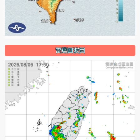
雷達回波圖