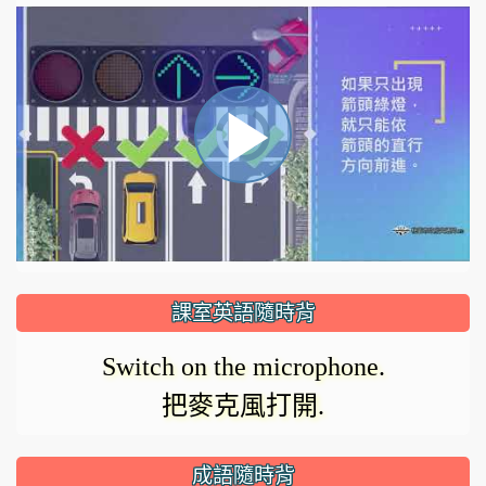
視
播
頻
播
放
放
器
正
課室英語隨時背
在
影
Switch on the microphone.
載
把麥克風打開.
入。
成語隨時背