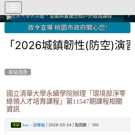
爭取社會資源，傳愛與溫暖：2024.3.19 桃園市家長會與桃
爭取社會資源，傳愛與溫暖：2024.3.19 桃園市家長會與桃
爭取社會資源，傳愛與溫暖：110.12.22 國際獅子會與本校
爭取社會資源，傳愛與溫暖：110.12.22 國際獅子會與本校
爭取社會資源，傳愛與溫暖：110.12.22 國際獅子會贈送本
爭取社會資源，傳愛與溫暖：110.12.22 國際獅子會贈送本
2023.12.27 聖誕感恩歌謠競賽；本校師生與國際獅子會獅
2023.12.27 聖誕感恩歌謠競賽；本校師生與國際獅子會獅
中國信託商業銀行 2023.04.22 愛傳球計畫
中國信託商業銀行 2023.04.22 愛傳球計畫
辦理多元學習活動，發展與實施分校戶外教育課程
辦理多元學習活動，發展與實施分校戶外教育課程
園女子美容商業童也工會義剪活動
園女子美容商業童也工會義剪活動
112學年度畢業學生與師長合照
112學年度畢業學生與師長合照
辦理多元學習活動，發展與實施分校戶外教育課程
辦理多元學習活動，發展與實施分校戶外教育課程
師生歲末感恩活動
師生歲末感恩活動
校學生耶誕禮物
校學生耶誕禮物
112.9.27參觀客家博覽會
112.9.27參觀客家博覽會
2023.12.27 國際獅子會贈送本校學生耶誕禮物
2023.12.27 國際獅子會贈送本校學生耶誕禮物
2023.12.27 國際獅子會贊助本校學生獎助學金
2023.12.27 國際獅子會贊助本校學生獎助學金
兄、師姐同樂
兄、師姐同樂
建置優質學習空間；合作互惠，建立良善公共關係
建置優質學習空間；合作互惠，建立良善公共關係
:::
政令宣導 桃園市政府關心您!
2026城鎮韌性(防空)演習
本站消息
國立清華大學永續學院辦理「環境部淨零
綠領人才培育課程」第11547期課程相關
資訊
-
| 2026-03-24 | 點閱數： 100
kuo
訓導組
培訓