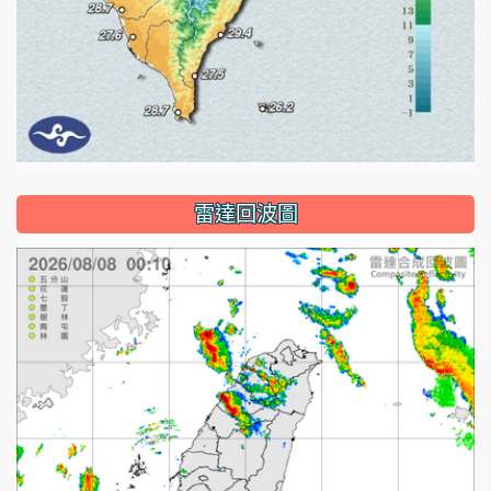
雷達回波圖