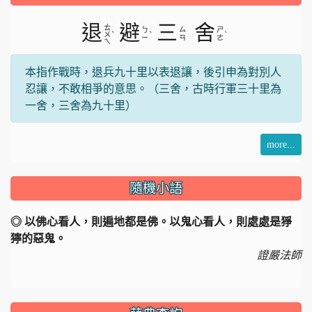
片
退
避
三
舍
ㄊ
ㄅ
ㄙ
ㄕ
ˋ
ˋ
ˋ
ㄨ
ㄧ
ㄢ
ㄜ
ㄟ
本指作戰時，退兵九十里以表退讓，後引申為對別人
忍讓，不敢相爭的意思。（三舍，古時行軍三十里為
一舍，三舍為九十里）
more...
隨機小語
◎ 以佛心看人，則遍地都是佛。以鬼心看人，則處處是猙
獰的惡鬼。
證嚴法師