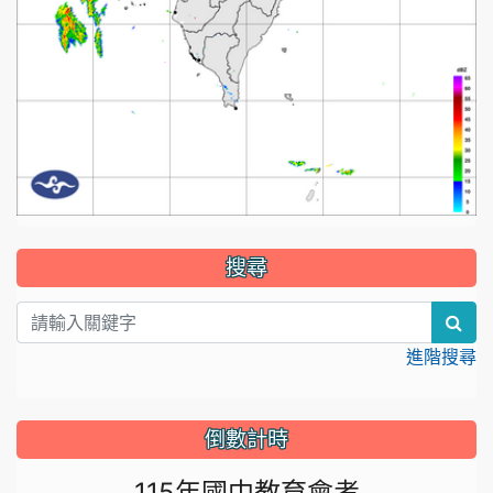
:::
搜尋
sea
進階搜尋
倒數計時
115年國中教育會考