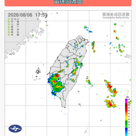
雷達回波圖