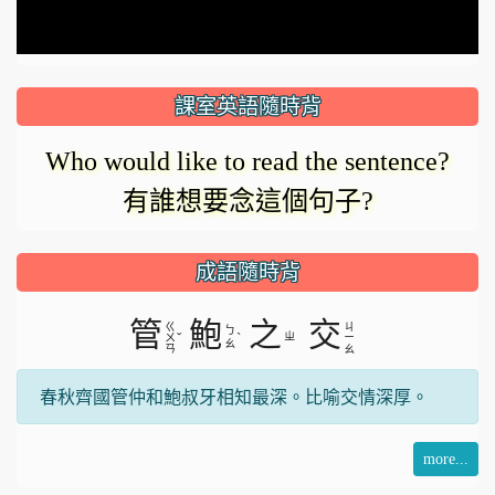
課室英語隨時背
Who would like to read the sentence?
有誰想要念這個句子?
成語隨時背
管
鮑
之
交
ㄍ
ㄐ
ㄅ
ˇ
ˋ
ㄓ
ㄨ
ㄧ
ㄠ
ㄢ
ㄠ
春秋齊國管仲和鮑叔牙相知最深。比喻交情深厚。
more...