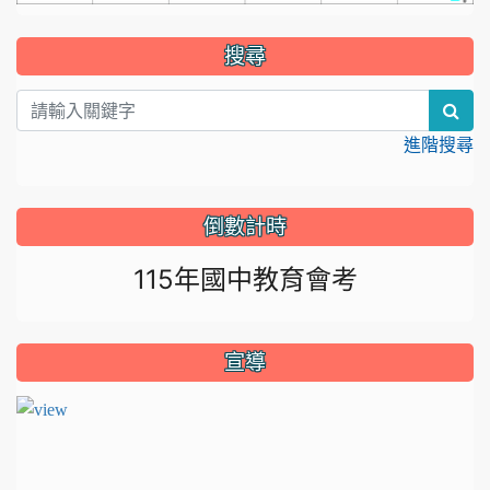
:::
搜尋
sea
進階搜尋
倒數計時
115年國中教育會考
宣導