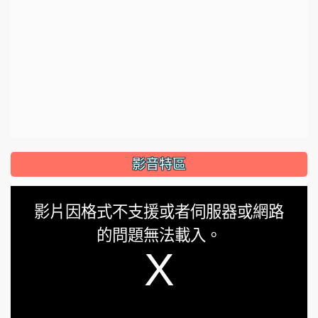
影音特區
This
影片因格式不支援或者伺服器或網路
is
的問題無法載入。
a
modal
window.