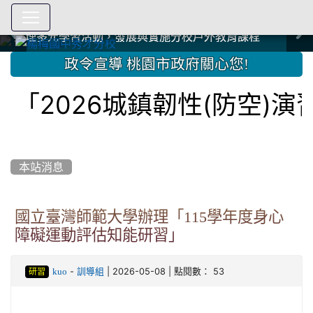
爭取社會資源，傳愛與溫暖：2024.3.19 桃園市家長會與桃
爭取社會資源，傳愛與溫暖：2024.3.19 桃園市家長會與桃
爭取社會資源，傳愛與溫暖：110.12.22 國際獅子會與本校
爭取社會資源，傳愛與溫暖：110.12.22 國際獅子會與本校
爭取社會資源，傳愛與溫暖：110.12.22 國際獅子會贈送本
爭取社會資源，傳愛與溫暖：110.12.22 國際獅子會贈送本
2023.12.27 聖誕感恩歌謠競賽；本校師生與國際獅子會獅
2023.12.27 聖誕感恩歌謠競賽；本校師生與國際獅子會獅
中國信託商業銀行 2023.04.22 愛傳球計畫
中國信託商業銀行 2023.04.22 愛傳球計畫
辦理多元學習活動，發展與實施分校戶外教育課程
辦理多元學習活動，發展與實施分校戶外教育課程
園女子美容商業童也工會義剪活動
園女子美容商業童也工會義剪活動
112學年度畢業學生與師長合照
112學年度畢業學生與師長合照
辦理多元學習活動，發展與實施分校戶外教育課程
辦理多元學習活動，發展與實施分校戶外教育課程
師生歲末感恩活動
師生歲末感恩活動
校學生耶誕禮物
校學生耶誕禮物
112.9.27參觀客家博覽會
112.9.27參觀客家博覽會
2023.12.27 國際獅子會贈送本校學生耶誕禮物
2023.12.27 國際獅子會贈送本校學生耶誕禮物
2023.12.27 國際獅子會贊助本校學生獎助學金
2023.12.27 國際獅子會贊助本校學生獎助學金
兄、師姐同樂
兄、師姐同樂
建置優質學習空間；合作互惠，建立良善公共關係
建置優質學習空間；合作互惠，建立良善公共關係
:::
政令宣導 桃園市政府關心您!
「2026城鎮韌性(防空)
本站消息
國立臺灣師範大學辦理「115學年度身心
障礙運動評估知能研習」
-
| 2026-05-08 | 點閱數： 53
kuo
訓導組
研習