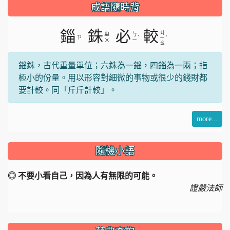
成語隨時背
錙
銖
必
較
ㄐ
ㄓ
ㄅ
ㄗ
ˋ
ˋ
ㄧ
ㄨ
ㄧ
ㄠ
錙銖，古代重量單位；六銖為一錙，四錙為一兩；指
極小的份量。用以形容對細微的事物或很少的錢財都
要計較。同「斤斤計較」。
more...
隨機小語
◎ 不要小看自己，因為人有無限的可能。
證嚴法師