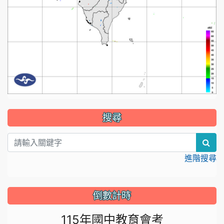
:::
搜尋
sea
進階搜尋
倒數計時
115年國中教育會考