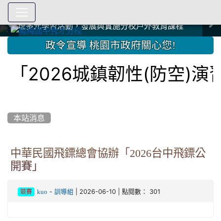
爭取社會資源，傳愛與溫暖：2024.3.19 桃園市家長會與桃
爭取社會資源，傳愛與溫暖：2024.3.19 桃園市家長會與桃
爭取社會資源，傳愛與溫暖：110.12.22 國際獅子會與本校
爭取社會資源，傳愛與溫暖：110.12.22 國際獅子會與本校
爭取社會資源，傳愛與溫暖：110.12.22 國際獅子會贈送本
爭取社會資源，傳愛與溫暖：110.12.22 國際獅子會贈送本
2023.12.27 聖誕感恩歌謠競賽；本校師生與國際獅子會獅
2023.12.27 聖誕感恩歌謠競賽；本校師生與國際獅子會獅
中國信託商業銀行 2023.04.22 愛傳球計畫
中國信託商業銀行 2023.04.22 愛傳球計畫
辦理多元學習活動，發展與實施分校戶外教育課程
辦理多元學習活動，發展與實施分校戶外教育課程
園女子美容商業童也工會義剪活動
園女子美容商業童也工會義剪活動
112學年度畢業學生與師長合照
112學年度畢業學生與師長合照
辦理多元學習活動，發展與實施分校戶外教育課程
辦理多元學習活動，發展與實施分校戶外教育課程
師生歲末感恩活動
師生歲末感恩活動
校學生耶誕禮物
校學生耶誕禮物
112.9.27參觀客家博覽會
112.9.27參觀客家博覽會
2023.12.27 國際獅子會贈送本校學生耶誕禮物
2023.12.27 國際獅子會贈送本校學生耶誕禮物
2023.12.27 國際獅子會贊助本校學生獎助學金
2023.12.27 國際獅子會贊助本校學生獎助學金
兄、師姐同樂
兄、師姐同樂
建置優質學習空間；合作互惠，建立良善公共關係
建置優質學習空間；合作互惠，建立良善公共關係
:::
政令宣導 桃園市政府關心您!
「2026城鎮韌性(防空)
本站消息
中華民國飛鏢總會協辦「2026台中飛鏢公
開賽」
-
| 2026-06-10 | 點閱數： 301
kuo
訓導組
競賽