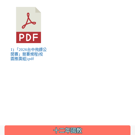
1) 「2026台中飛鏢公
開賽」競賽規程(校
園推廣組).pdf
:::
十二年國教