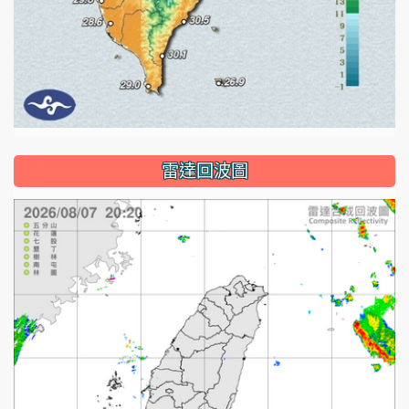
雷達回波圖