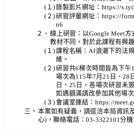
(１)
錄製影片網址：https://s.tyc.
(２)
研習評量網址：https://forms.
n6
２、
線上研習：以Google Me
教材不同，對於此課程有興
(１)
課程名稱：AI浪潮下的法
維。
(２)
研習共6梯次時間皆為下午1
場次為115年7月21日、28
日、25日，各場次研習未
如遇額滿請改參加其他場
(３)
會議室連結：https://meet.goo
三、
本案如有疑義，請逕洽本局資訊及
心)，聯絡電話：03-3322101分機7