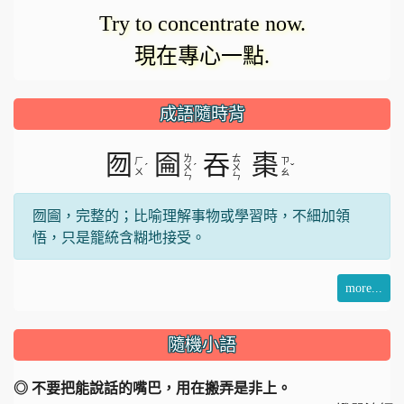
在
影
Try to concentrate now.
載
現在專心一點.
入。
片
成語隨時背
囫
圇
吞
棗
ㄌ
ㄊ
ㄏ
ㄗ
ˊ
ˊ
ˇ
ㄨ
ㄨ
ㄨ
ㄠ
ㄣ
ㄣ
囫圇，完整的；比喻理解事物或學習時，不細加領
悟，只是籠統含糊地接受。
more...
隨機小語
◎ 不要把能說話的嘴巴，用在搬弄是非上。