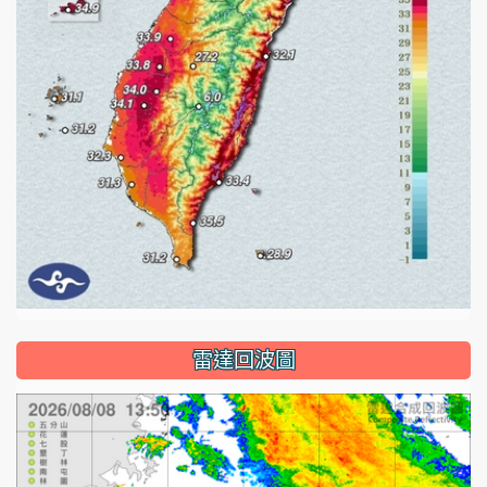
雷達回波圖