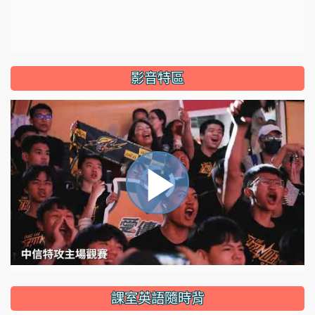
影音特區
視
播
頻
播
放
放
器
正
課室英語隨時背