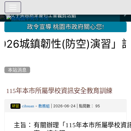
爭取社會資源，傳愛與溫暖：2024.3.19 桃園市家長會與桃
爭取社會資源，傳愛與溫暖：2024.3.19 桃園市家長會與桃
爭取社會資源，傳愛與溫暖：110.12.22 國際獅子會與本校
爭取社會資源，傳愛與溫暖：110.12.22 國際獅子會與本校
爭取社會資源，傳愛與溫暖：110.12.22 國際獅子會贈送本
爭取社會資源，傳愛與溫暖：110.12.22 國際獅子會贈送本
2023.12.27 聖誕感恩歌謠競賽；本校師生與國際獅子會獅
2023.12.27 聖誕感恩歌謠競賽；本校師生與國際獅子會獅
中國信託商業銀行 2023.04.22 愛傳球計畫
中國信託商業銀行 2023.04.22 愛傳球計畫
辦理多元學習活動，發展與實施分校戶外教育課程
辦理多元學習活動，發展與實施分校戶外教育課程
園女子美容商業童也工會義剪活動
園女子美容商業童也工會義剪活動
112學年度畢業學生與師長合照
112學年度畢業學生與師長合照
辦理多元學習活動，發展與實施分校戶外教育課程
辦理多元學習活動，發展與實施分校戶外教育課程
師生歲末感恩活動
師生歲末感恩活動
校學生耶誕禮物
校學生耶誕禮物
112.9.27參觀客家博覽會
112.9.27參觀客家博覽會
2023.12.27 國際獅子會贈送本校學生耶誕禮物
2023.12.27 國際獅子會贈送本校學生耶誕禮物
2023.12.27 國際獅子會贊助本校學生獎助學金
2023.12.27 國際獅子會贊助本校學生獎助學金
兄、師姐同樂
兄、師姐同樂
建置優質學習空間；合作互惠，建立良善公共關係
建置優質學習空間；合作互惠，建立良善公共關係
:::
政令宣導 桃園市政府關心您!
6城鎮韌性(防空)演習」訂於
本站消息
115年本市所屬學校資訊安全教育訓練
-
| 2026-06-24 | 點閱數： 95
cihsuan
教務組
研習
主旨：
有關辦理「115年本市所屬學校資