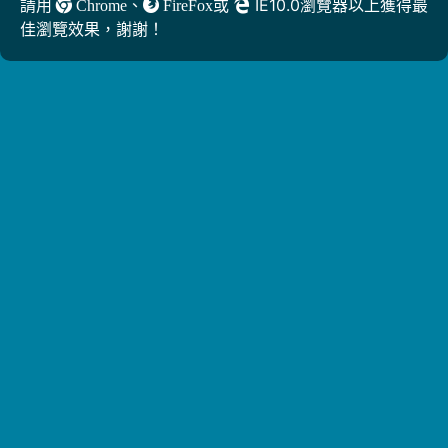
、
或
IE10.0瀏覽器以上獲得最
請用
Chrome
FireFox
佳瀏覽效果，謝謝！