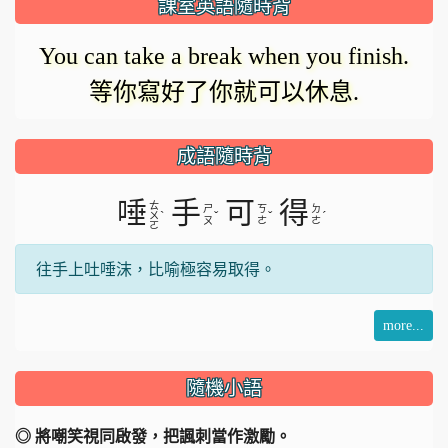
課室英語隨時背
在
影
You can take a break when you finish.
載
等你寫好了你就可以休息.
入。
片
成語隨時背
唾
手
可
得
ㄊ
ㄕ
ㄎ
ㄉ
ˋ
ˇ
ˇ
ˊ
ㄨ
ㄡ
ㄜ
ㄜ
ㄛ
往手上吐唾沫，比喻極容易取得。
more...
隨機小語
◎ 將嘲笑視同啟發，把諷刺當作激勵。