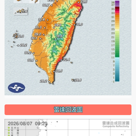
雷達回波圖