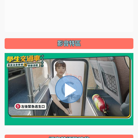
影音特區
視
播
頻
播
放
放
器
正