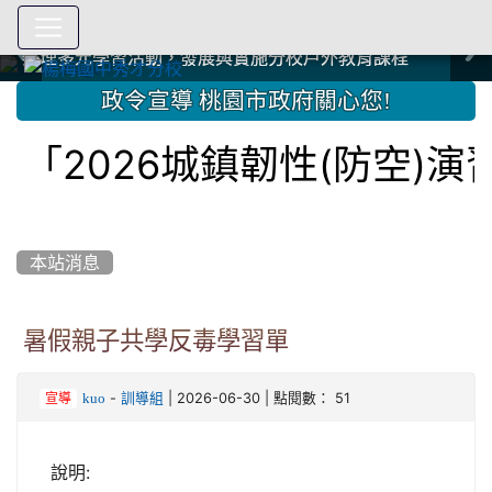
爭取社會資源，傳愛與溫暖：2024.3.19 桃園市家長會與桃
爭取社會資源，傳愛與溫暖：2024.3.19 桃園市家長會與桃
爭取社會資源，傳愛與溫暖：110.12.22 國際獅子會與本校
爭取社會資源，傳愛與溫暖：110.12.22 國際獅子會與本校
爭取社會資源，傳愛與溫暖：110.12.22 國際獅子會贈送本
爭取社會資源，傳愛與溫暖：110.12.22 國際獅子會贈送本
2023.12.27 聖誕感恩歌謠競賽；本校師生與國際獅子會獅
2023.12.27 聖誕感恩歌謠競賽；本校師生與國際獅子會獅
中國信託商業銀行 2023.04.22 愛傳球計畫
中國信託商業銀行 2023.04.22 愛傳球計畫
辦理多元學習活動，發展與實施分校戶外教育課程
辦理多元學習活動，發展與實施分校戶外教育課程
園女子美容商業童也工會義剪活動
園女子美容商業童也工會義剪活動
112學年度畢業學生與師長合照
112學年度畢業學生與師長合照
辦理多元學習活動，發展與實施分校戶外教育課程
辦理多元學習活動，發展與實施分校戶外教育課程
師生歲末感恩活動
師生歲末感恩活動
校學生耶誕禮物
校學生耶誕禮物
112.9.27參觀客家博覽會
112.9.27參觀客家博覽會
2023.12.27 國際獅子會贈送本校學生耶誕禮物
2023.12.27 國際獅子會贈送本校學生耶誕禮物
2023.12.27 國際獅子會贊助本校學生獎助學金
2023.12.27 國際獅子會贊助本校學生獎助學金
兄、師姐同樂
兄、師姐同樂
建置優質學習空間；合作互惠，建立良善公共關係
建置優質學習空間；合作互惠，建立良善公共關係
:::
政令宣導 桃園市政府關心您!
2026城鎮韌性(防空)演習
本站消息
暑假親子共學反毒學習單
-
| 2026-06-30 | 點閱數： 51
kuo
訓導組
宣導
說明: