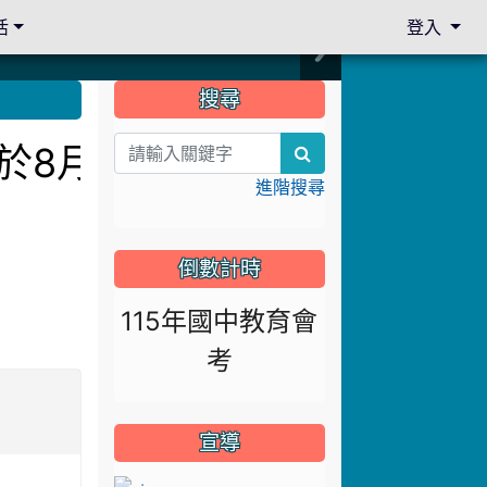
活
登入
:::
搜尋
訂於8月13日下午14:30
search
進階搜尋
倒數計時
115年國中教育會
考
宣導