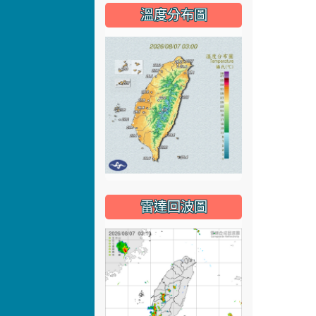
溫度分布圖
雷達回波圖