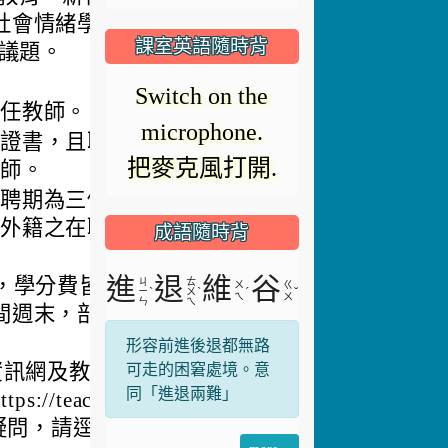
播
社會情緒學習（S
放
課室英語隨時背
項議題。
放
器
Switch on the
正
專任教師。
microphone.
在
師證書，且聘期為
影
把麥克風打開.
載
教師。
且聘期為三個月以
入。
科外籍之在職教
成語隨時背
片
進
退
維
谷
，學分費皆由教
ㄐ
ㄊ
ㄨ
ㄍ
ˋ
ˋ
ˊ
ˇ
ㄧ
ㄨ
ㄟ
ㄨ
ㄣ
ㄟ
間週末，部分課
形容前進後退都無路
可走的困窘處境。意
資訊網及教育部
同「進退兩難」
teachernet.
關疑問，請逕洽開