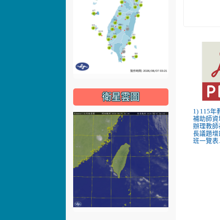
衛星雲圖
1) 11
補助師資
辦理教師
長議題增
班一覽表.