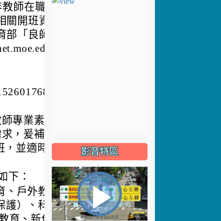
年教師在職進修
相關開班資訊可
育部「良師藝友-
moe.edu.t
2601768號函
教師專業素養，增
需求，爰補助師資
班，並適時結合
影音特區
如下：
育、戶外教育、
視
播
保護）、科技資
頻
命教育、新住民暨