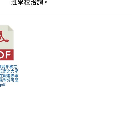
班學校洽詢。
5年教育部核定
培育之大學
在職進修專
能學分班開
pdf