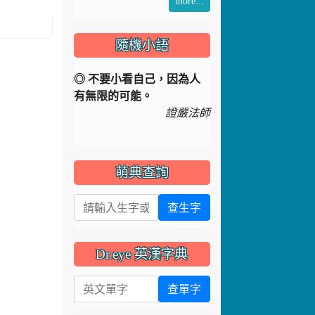
more...
隨機小語
◎ 不要小看自己，因為人
有無限的可能。
證嚴法師
萌典查詢
查生字
Dr.eye 英漢字典
英文單字
查單字