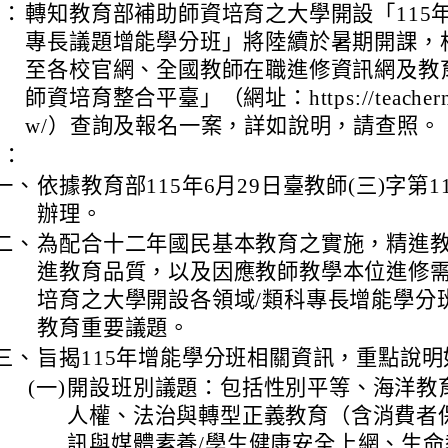
旨：
轉知教育部補助師資培育之大學開設「115
專長議題增能學分班」將陸續於暑期開課，
至各校官網、全國教師在職進修資訊網及教
師資培育整合平臺」（網址：https://teachernet.
w/）查詢及報名一案，詳如說明，請查照。
明：
一、
依據教育部115年6月29日臺教師(三)字第115
辦理。
二、
為配合十二年國民基本教育之實施，精進
進教育品質，以及因應教師教學本位進修
培育之大學開設各領域/類科專長增能學分
教育重要議題。
三、
旨揭115年增能學分班相關資訊，重點說明
(一)
開設班別議題：包括性別平等、海洋教
人權、法治與轉型正義教育（含消費者
訊與媒體素養/學生健康安全上網、生