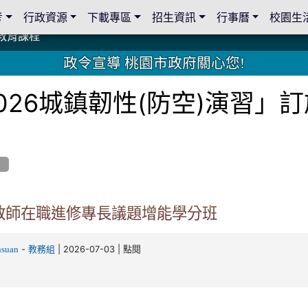
考
行政資源
下載專區
招生資訊
行事曆
校園生
教育課程
教育課程
19 桃園市家長會與桃園女子美容商業童也工會義剪活動
19 桃園市家長會與桃園女子美容商業童也工會義剪活動
教育課程
教育課程
2 國際獅子會與本校師生歲末感恩活動
2 國際獅子會與本校師生歲末感恩活動
2 國際獅子會贈送本校學生耶誕禮物
2 國際獅子會贈送本校學生耶誕禮物
禮物
禮物
學金
學金
師生與國際獅子會獅兄、師姐同樂
師生與國際獅子會獅兄、師姐同樂
公共關係
公共關係
政令宣導 桃園市政府關心您!
026城鎮韌性(防空)演習」
息
年教師在職進修專長議題增能學分班
-
| 2026-07-03 | 點閱
hsuan
教務組