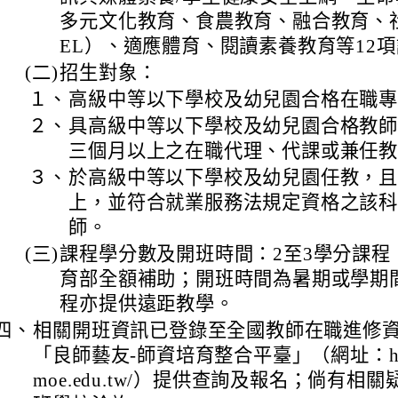
多元文化教育、食農教育、融合教育、
EL）、適應體育、閱讀素養教育等12
(二)
招生對象：
１、
高級中等以下學校及幼兒園合格在職
２、
具高級中等以下學校及幼兒園合格教
三個月以上之在職代理、代課或兼任
３、
於高級中等以下學校及幼兒園任教，
上，並符合就業服務法規定資格之該
師。
(三)
課程學分數及開班時間：2至3學分課程
育部全額補助；開班時間為暑期或學期
程亦提供遠距教學。
四、
相關開班資訊已登錄至全國教師在職進修
「良師藝友-師資培育整合平臺」（網址：https://
moe.edu.tw/）提供查詢及報名；倘有相