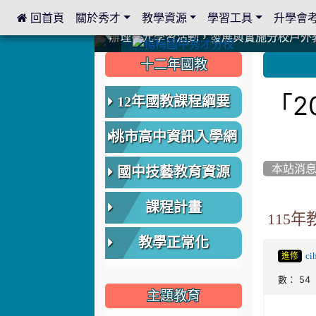
 回首頁
關於秀才
教學資源
學習工具
升學會
:::
中國信託商業銀行 2023.04.22 愛傳球計畫
中國信託商業銀行 2023.04.22 愛傳球計畫
辦理多元學習活動，發展與實施分校戶外
辦理多元學習活動，發展與實施分校戶外
爭取社會資源，傳愛與溫暖：2024.3.
爭取社會資源，傳愛與溫暖：2024.3.
112學年度畢業學生與師長合照
112學年度畢業學生與師長合照
辦理多元學習活動，發展與實施分校戶外
辦理多元學習活動，發展與實施分校戶外
爭取社會資源，傳愛與溫暖：110.12.2
爭取社會資源，傳愛與溫暖：110.12.2
爭取社會資源，傳愛與溫暖：110.12.2
爭取社會資源，傳愛與溫暖：110.12.2
112.9.27參觀客家博覽會
112.9.27參觀客家博覽會
2023.12.27 國際獅子會贈送本校學生耶誕
2023.12.27 國際獅子會贈送本校學生耶誕
2023.12.27 國際獅子會贊助本校學生獎助
2023.12.27 國際獅子會贊助本校學生獎助
2023.12.27 聖誕感恩歌謠競賽；本校
2023.12.27 聖誕感恩歌謠競賽；本校
建置優質學習空間；合作互惠，建立良善
建置優質學習空間；合作互惠，建立良善
:::
:::
十二年國教
「2
12年國教課程綱要
桃市高中資訊入學網
本站消
國中技藝教育資源
課程計畫
115
教學正常化
ci
進修
數： 54
主題教育