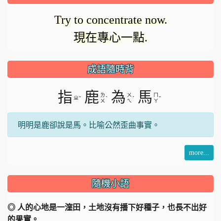
在
影
Try to concentrate now.
載
現在專心一點.
入。
片
成語隨時背
指
鹿
為
馬
ㄌ
ㄨ
ㄇ
ㄓ
ˇ
ˋ
ˊ
ˇ
ㄨ
ㄟ
ㄚ
明明是鹿卻說是馬。比喻公然歪曲事實。
more...
隨機小語
◎ 人的心地是一漥田，土地沒有播下好種子，也長不出好
的果實。