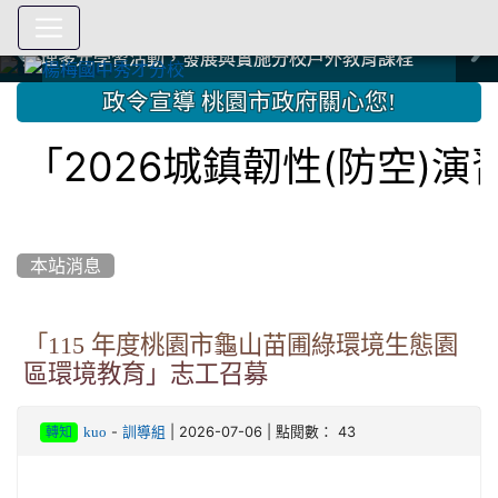
爭取社會資源，傳愛與溫暖：2024.3.19 桃園市家長會與桃
爭取社會資源，傳愛與溫暖：2024.3.19 桃園市家長會與桃
爭取社會資源，傳愛與溫暖：110.12.22 國際獅子會與本校
爭取社會資源，傳愛與溫暖：110.12.22 國際獅子會與本校
爭取社會資源，傳愛與溫暖：110.12.22 國際獅子會贈送本
爭取社會資源，傳愛與溫暖：110.12.22 國際獅子會贈送本
2023.12.27 聖誕感恩歌謠競賽；本校師生與國際獅子會獅
2023.12.27 聖誕感恩歌謠競賽；本校師生與國際獅子會獅
中國信託商業銀行 2023.04.22 愛傳球計畫
中國信託商業銀行 2023.04.22 愛傳球計畫
辦理多元學習活動，發展與實施分校戶外教育課程
辦理多元學習活動，發展與實施分校戶外教育課程
園女子美容商業童也工會義剪活動
園女子美容商業童也工會義剪活動
112學年度畢業學生與師長合照
112學年度畢業學生與師長合照
辦理多元學習活動，發展與實施分校戶外教育課程
辦理多元學習活動，發展與實施分校戶外教育課程
師生歲末感恩活動
師生歲末感恩活動
校學生耶誕禮物
校學生耶誕禮物
112.9.27參觀客家博覽會
112.9.27參觀客家博覽會
2023.12.27 國際獅子會贈送本校學生耶誕禮物
2023.12.27 國際獅子會贈送本校學生耶誕禮物
2023.12.27 國際獅子會贊助本校學生獎助學金
2023.12.27 國際獅子會贊助本校學生獎助學金
兄、師姐同樂
兄、師姐同樂
建置優質學習空間；合作互惠，建立良善公共關係
建置優質學習空間；合作互惠，建立良善公共關係
:::
政令宣導 桃園市政府關心您!
2026城鎮韌性(防空)演習
本站消息
「115 年度桃園市龜山苗圃綠環境生態園
區環境教育」志工召募
-
| 2026-07-06 | 點閱數： 43
kuo
訓導組
轉知