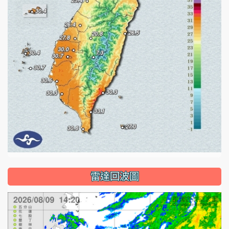
雷達回波圖