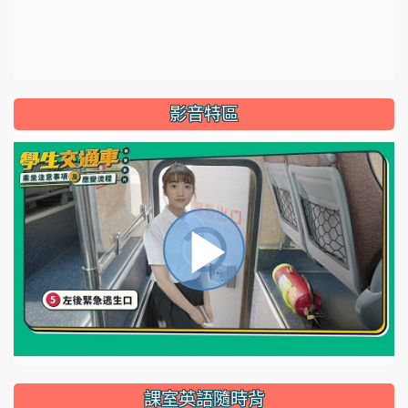
影音特區
視
播
頻
播
放
放
器
正
課室英語隨時背