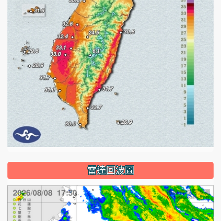
雷達回波圖