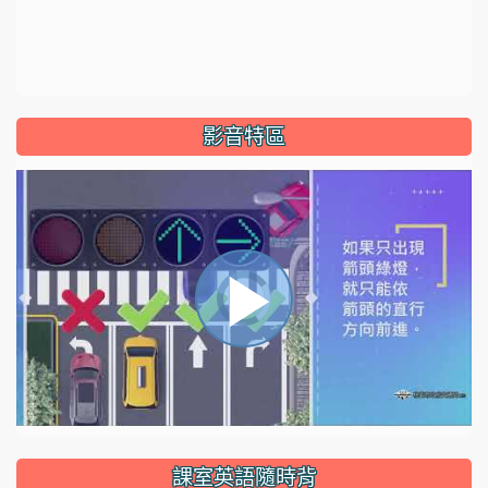
影音特區
視
播
頻
播
放
放
器
正
課室英語隨時背