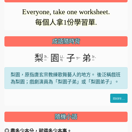
在
影
Everyone, take one worksheet.
載
每個人拿1份學習單.
入。
片
成語隨時背
梨
園
子
弟
ㄌ
ㄩ
ㄉ
ˊ
ˊ
ㄗ
ˇ
ˋ
ㄧ
ㄢ
ㄧ
梨園，原指唐玄宗教練歌舞藝人的地方。 後泛稱戲班
為梨園；戲劇演員為「梨園子弟」或「梨園弟子」。
more...
隨機小語
◎ 盡多少本分，就得多少本事。