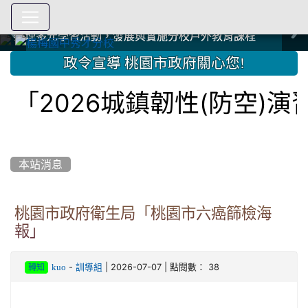
爭取社會資源，傳愛與溫暖：2024.3.19 桃園市家長會與桃
爭取社會資源，傳愛與溫暖：2024.3.19 桃園市家長會與桃
爭取社會資源，傳愛與溫暖：110.12.22 國際獅子會與本校
爭取社會資源，傳愛與溫暖：110.12.22 國際獅子會與本校
爭取社會資源，傳愛與溫暖：110.12.22 國際獅子會贈送本
爭取社會資源，傳愛與溫暖：110.12.22 國際獅子會贈送本
2023.12.27 聖誕感恩歌謠競賽；本校師生與國際獅子會獅
2023.12.27 聖誕感恩歌謠競賽；本校師生與國際獅子會獅
中國信託商業銀行 2023.04.22 愛傳球計畫
中國信託商業銀行 2023.04.22 愛傳球計畫
辦理多元學習活動，發展與實施分校戶外教育課程
辦理多元學習活動，發展與實施分校戶外教育課程
園女子美容商業童也工會義剪活動
園女子美容商業童也工會義剪活動
112學年度畢業學生與師長合照
112學年度畢業學生與師長合照
辦理多元學習活動，發展與實施分校戶外教育課程
辦理多元學習活動，發展與實施分校戶外教育課程
師生歲末感恩活動
師生歲末感恩活動
校學生耶誕禮物
校學生耶誕禮物
112.9.27參觀客家博覽會
112.9.27參觀客家博覽會
2023.12.27 國際獅子會贈送本校學生耶誕禮物
2023.12.27 國際獅子會贈送本校學生耶誕禮物
2023.12.27 國際獅子會贊助本校學生獎助學金
2023.12.27 國際獅子會贊助本校學生獎助學金
兄、師姐同樂
兄、師姐同樂
建置優質學習空間；合作互惠，建立良善公共關係
建置優質學習空間；合作互惠，建立良善公共關係
:::
政令宣導 桃園市政府關心您!
2026城鎮韌性(防空)演習
本站消息
桃園市政府衛生局「桃園市六癌篩檢海
報」
-
| 2026-07-07 | 點閱數： 38
kuo
訓導組
轉知